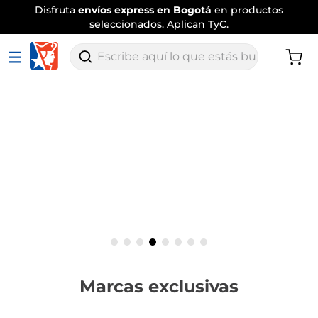
Envío
tradicional gratis
por compras
superiores a $120.000
.
Aplican TyC
Escribe aquí lo que estás buscando
Marcas exclusivas