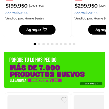
$
199
.
950
$
299
.
950
$
249
.
950
$
419
.
Ahorra
$
50
.
000
Ahorra
$
120
.
000
Vendido por:
Home Sentry
Vendido por:
Home Sen
Agregar
Agrega