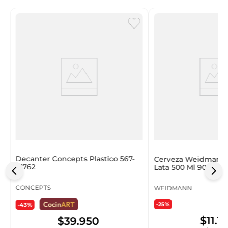
Decanter Concepts Plastico 567-
Cerveza Weidmann 
41762
Lata 500 Ml 901599
CONCEPTS
WEIDMANN
-25%
-43%
$
11
.
1
$
39
.
950