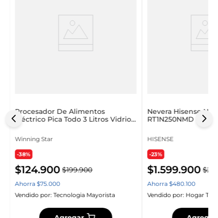
Procesador De Alimentos
Nevera Hisense No 
Eléctrico Pica Todo 3 Litros Vidrio
RT1N250NMD Gris
Winning Star
Winning Star
HISENSE
-38%
-23%
$
124
.
900
$
1
.
599
.
900
$
199
.
900
$
2
.
0
Ahorra
$
75
.
000
Ahorra
$
480
.
100
Vendido por:
Tecnologia Mayorista
Vendido por:
Hogar Tec
Agregar
Agregar