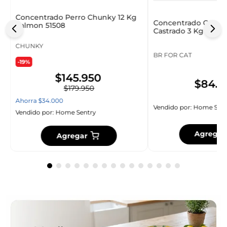
Concentrado Perro Chunky 12 Kg
Concentrado Gato B
Salmon 51508
Castrado 3 Kg 30010
CHUNKY
BR FOR CAT
-19%
$
145
.
950
$
84
.
9
$
179
.
950
Ahorra
$
34
.
000
Vendido por:
Home Sent
Vendido por:
Home Sentry
Agregar
Agregar