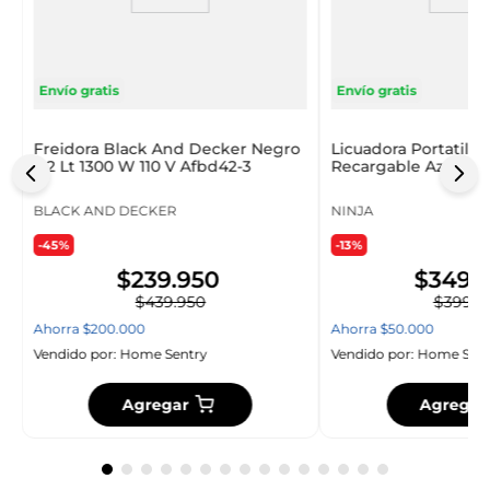
Envío gratis
Envío gratis
Freidora Black And Decker Negro
Licuadora Portatil N
4.2 Lt 1300 W 110 V Afbd42-3
Recargable Azul 650 
B
BLACK AND DECKER
NINJA
-45%
-13%
$
239
.
950
$
349
.
$
439
.
950
$
399
.
9
Ahorra
$
200
.
000
Ahorra
$
50
.
000
Vendido por:
Home Sentry
Vendido por:
Home Sent
Agregar
Agregar