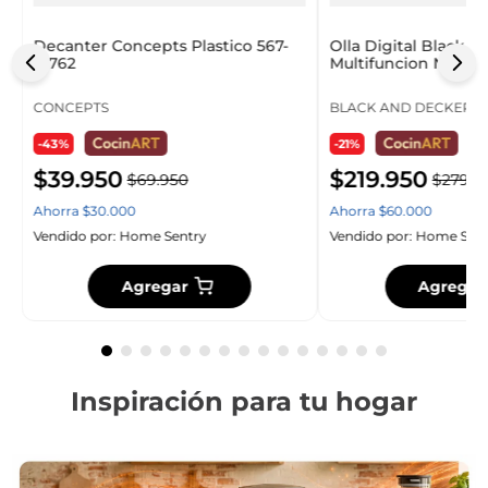
Decanter Concepts Plastico 567-
Olla Digital Black 
41762
Multifuncion Negro 
CONCEPTS
BLACK AND DECKER
-43%
-21%
$
39
.
950
$
219
.
950
$
69
.
950
$
279
.
9
Ahorra
$
30
.
000
Ahorra
$
60
.
000
Vendido por:
Home Sentry
Vendido por:
Home Sent
Agregar
Agregar
Inspiración para tu hogar