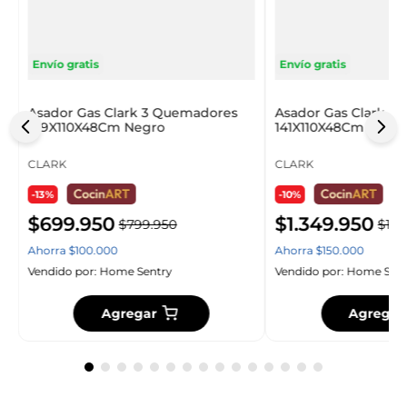
Envío gratis
Envío gratis
Asador Gas Clark 3 Quemadores
Asador Gas Clark 4 
109X110X48Cm Negro
141X110X48Cm Negr
CLARK
CLARK
-13%
-10%
$
699
.
950
$
1
.
349
.
950
$
799
.
950
$
1
.
4
Ahorra
$
100
.
000
Ahorra
$
150
.
000
Vendido por:
Home Sentry
Vendido por:
Home Sent
Agregar
Agregar