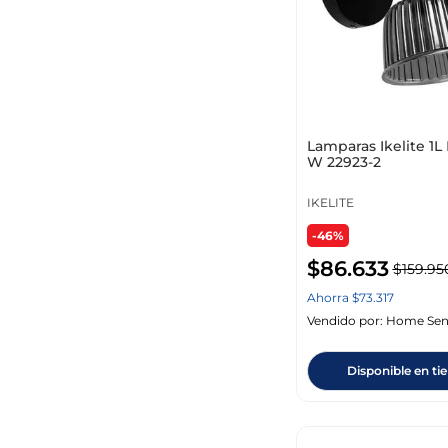
Lamparas Ikelite 1L
W 22923-2
IKELITE
-46%
$
86
.
633
$
159
.
95
Ahorra
$
73
.
317
Vendido por:
Home Sen
Disponible en ti