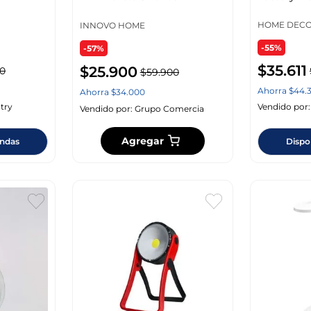
La0001
HOME DECO
INNOVO HOME
-55%
-57%
$
35
.
611
$
25
.
900
0
$
59
.
900
Ahorra
$
44
.
Ahorra
$
34
.
000
try
Vendido por
Vendido por:
Grupo Comercia
Agregar
endas
Dispo