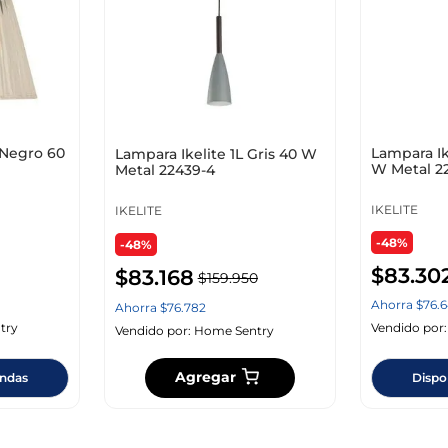
 Negro 60
Lampara Ik
Lampara Ikelite 1L Gris 40 W
W Metal 2
Metal 22439-4
IKELITE
IKELITE
-48%
-48%
$
83
.
30
$
83
.
168
$
159
.
950
Ahorra
$
76
.
6
Ahorra
$
76
.
782
try
Vendido por
Vendido por:
Home Sentry
Agregar
endas
Dispo