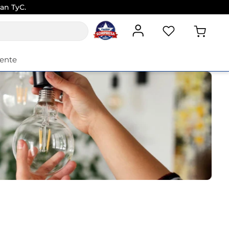
an TyC.
iente