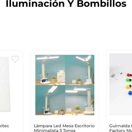
Iluminación Y Bombillos
10
.
cuadros
itec
Guirnalda
Lámpara Led Mesa Escritorio
o
Factory Mu
Minimalista 3 Tonos