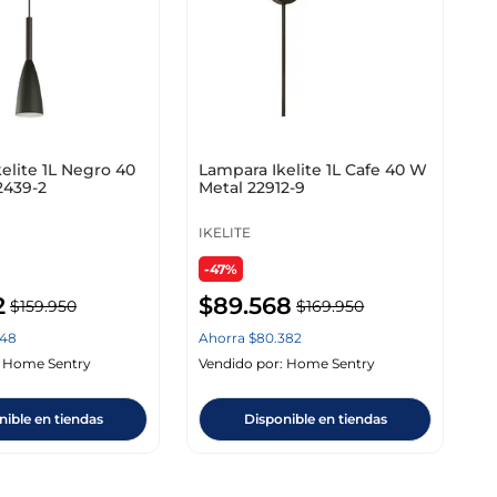
elite 1L Negro 40
Lampara Ikelite 1L Cafe 40 W
2439-2
Metal 22912-9
IKELITE
-47%
2
$
89
.
568
$
159
.
950
$
169
.
950
48
Ahorra
$
80
.
382
:
Home Sentry
Vendido por:
Home Sentry
nible en tiendas
Disponible en tiendas