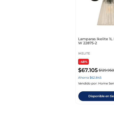
Lamparas Ikelite 1L
W 22875-2
IKELITE
Unidades x Paquete
-48%
$
67
.
105
$
129
.
950
Ahorra
$
62
.
845
Vendido por:
Home Sen
Disponible en ti