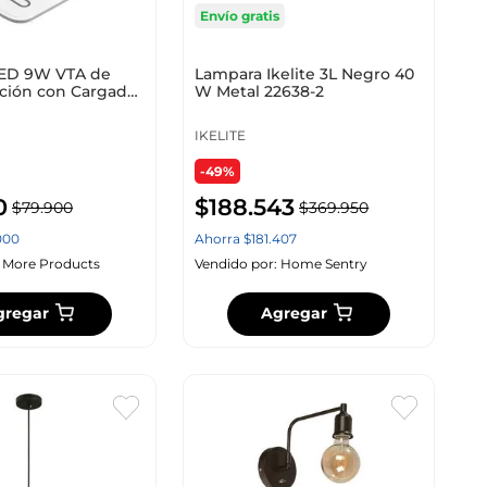
Envío gratis
ED 9W VTA de
Lampara Ikelite 3L Negro 40
ición con Cargador
W Metal 22638-2
o QI
IKELITE
-49%
0
$
188
.
543
$
79
.
900
$
369
.
950
000
Ahorra
$
181
.
407
:
More Products
Vendido por:
Home Sentry
gregar
Agregar