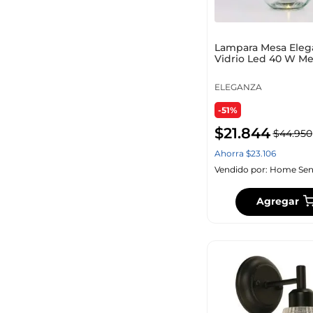
Lampara Mesa Eleg
Vidrio Led 40 W Me
Hó004940
ELEGANZA
-51%
Sub-Categoría
$
21
.
844
$
44
.
950
Ahorra
$
23
.
106
Vendido por:
Home Sen
Agregar
Tamaño