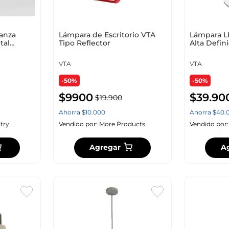
anza
Lámpara de Escritorio VTA
Lámpara L
tal
Tipo Reflector
Alta Defin
Inalámbric
VTA
VTA
-50%
-50%
$
9900
$
39
.
90
$
19
.
900
Ahorra
$
10
.
000
Ahorra
$
40
.
try
Vendido por:
More Products
Vendido por
Agregar
A