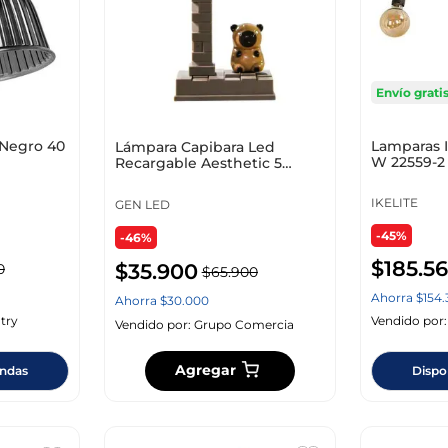
Envío grati
 Negro 40
Lamparas I
Lámpara Capibara Led
W 22559-2
Recargable Aesthetic 5
Modos De Luz &amp; Usb-c
Café
IKELITE
GEN LED
-45%
-46%
$
185
.
5
$
35
.
900
0
$
65
.
900
Ahorra
$
154
.
Ahorra
$
30
.
000
try
Vendido por
Vendido por:
Grupo Comercia
Agregar
endas
Dispo