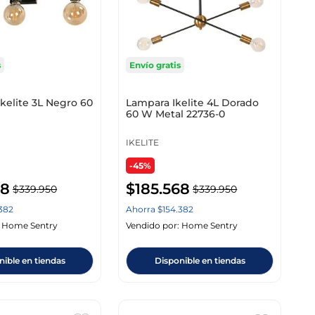
s
Envío gratis
kelite 3L Negro 60
Lampara Ikelite 4L Dorado
60 W Metal 22736-0
IKELITE
-45%
68
$
185
.
568
$
339
.
950
$
339
.
950
382
Ahorra
$
154
.
382
:
Home Sentry
Vendido por:
Home Sentry
nible en tiendas
Disponible en tiendas