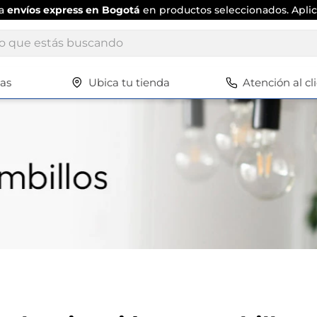
ta
envíos express en Bogotá
en productos seleccionados. Aplic
ue estás buscando
tas
Ubica tu tienda
Atención al cl
Términos más buscados
1
.
scrub daddy
2
.
escritorio
3
.
vajilla
4
.
silla
5
.
closet
6
.
espejo
7
.
vajillas
8
.
zapatero
9
.
cafetera