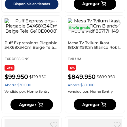
Agregar
Disponible en tiendas
Envío gratis
Puff Expressions Plegable
Mesa Tv Tvilum Ikast
34X68X34Cm Beige Tela
181X61X51Cm Blanco Roble
Ge10E00081
Mdf 86717Hl49
EXPRESSIONS
TVILUM
-23%
-6%
$
99
.
950
$
849
.
950
$
129
.
950
$
899
.
950
Ahorra
$
30
.
000
Ahorra
$
50
.
000
Vendido por:
Home Sentry
Vendido por:
Home Sentry
Agregar
Agregar