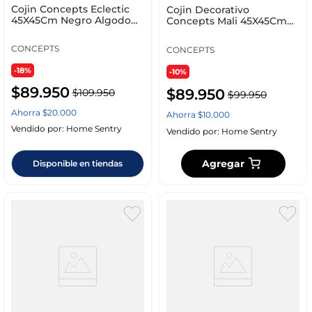
Cojin Concepts Eclectic
Cojin Decorativo
45X45Cm Negro Algodon
Concepts Mali 45X45Cm
567-67010
Cafe Algodon 427-14399
CONCEPTS
CONCEPTS
-18%
-10%
$
89
.
950
$
89
.
950
$
109
.
950
$
99
.
950
Ahorra
$
20
.
000
Ahorra
$
10
.
000
Vendido por:
Home Sentry
Vendido por:
Home Sentry
Agregar
Disponible en tiendas