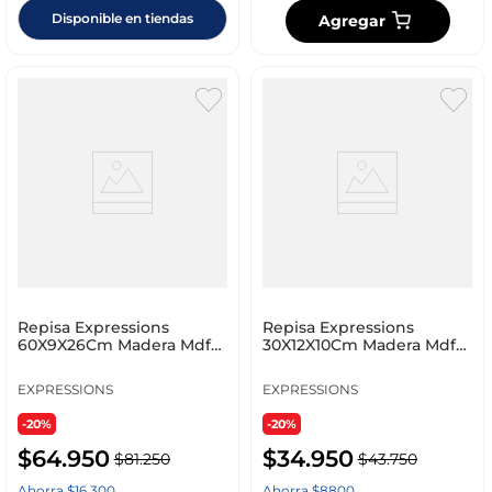
Disponible en tiendas
Agregar
Repisa Expressions
Repisa Expressions
60X9X26Cm Madera Mdf
30X12X10Cm Madera Mdf
Ge10G00052
Ge10G00056
EXPRESSIONS
EXPRESSIONS
-20%
-20%
$
64
.
950
$
34
.
950
$
81
.
250
$
43
.
750
Ahorra
$
16
.
300
Ahorra
$
8800