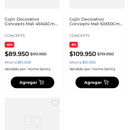
Cojin Decorativo
Cojin Decorativo
Concepts Mali 45X45Cm
Concepts Mali 50X50Cm
Negro Poliester 427-2739
Blanco Poliester 567-700
CONCEPTS
CONCEPTS
-10%
-8%
$
89
.
950
$
109
.
950
$
99
.
950
$
119
.
950
Ahorra
$
10
.
000
Ahorra
$
10
.
000
Vendido por:
Home Sentry
Vendido por:
Home Sentry
Agregar
Agregar