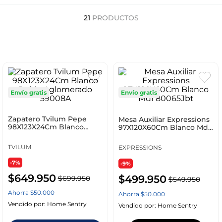
21
PRODUCTOS
Envío gratis
Envío gratis
Zapatero Tvilum Pepe
Mesa Auxiliar Expressions
98X123X24Cm Blanco
97X120X60Cm Blanco Mdf
Roble Aglomerado
80065Jbt
59008A
TVILUM
EXPRESSIONS
-7%
-9%
$
649
.
950
$
499
.
950
$
699
.
950
$
549
.
950
Ahorra
$
50
.
000
Ahorra
$
50
.
000
Vendido por:
Home Sentry
Vendido por:
Home Sentry