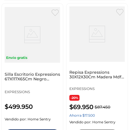
Envío gratis
Repisa Expressions
Silla Escritorio Expressions
30X12X30Cm Madera Mdf
67X117X65Cm Negro
Ge10G00050
Polipropileno Ge1
EXPRESSIONS
EXPRESSIONS
-20%
$
499
.
950
$
69
.
950
$
87
.
450
Ahorra
$
17
.
500
Vendido por:
Home Sentry
Vendido por:
Home Sentry