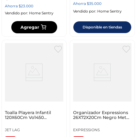
Ahorra
$
35
.
000
Ahorra
$
23
.
000
Vendido por:
Home Sentry
Vendido por:
Home Sentry
Agregar
Disponible en tiendas
Toalla Playera Infantil
Organizador Expressions
120X60Cm Vo1450
26X72X20Cm Negro Metal
Poliester Surtida
Mbw0095.B
JET LAG
EXPRESSIONS