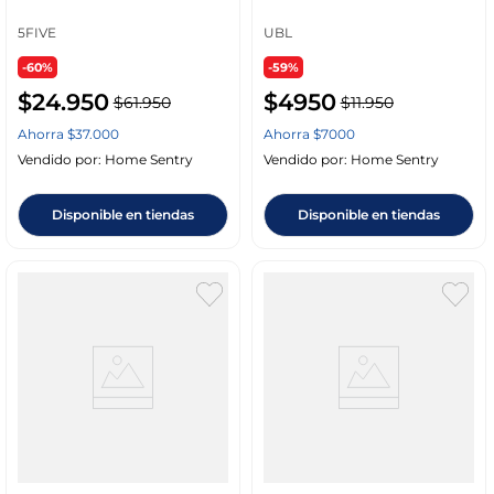
Plastico Rm0074
5FIVE
UBL
-60%
-59%
$
24
.
950
$
4950
$
61
.
950
$
11
.
950
Ahorra
$
37
.
000
Ahorra
$
7000
Vendido por:
Home Sentry
Vendido por:
Home Sentry
Disponible en tiendas
Disponible en tiendas