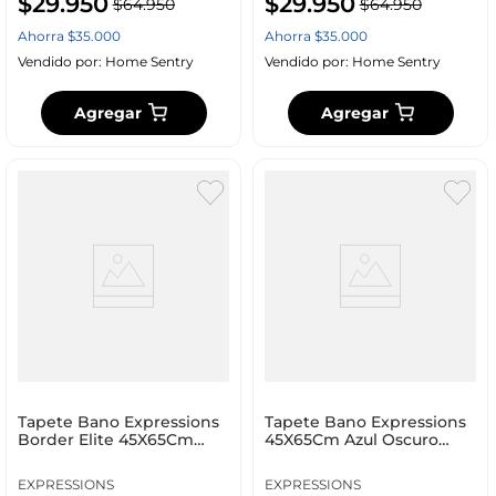
$
29
.
950
$
29
.
950
$
64
.
950
$
64
.
950
Ahorra
$
35
.
000
Ahorra
$
35
.
000
Vendido por:
Home Sentry
Vendido por:
Home Sentry
Agregar
Agregar
Tapete Bano Expressions
Tapete Bano Expressions
Border Elite 45X65Cm
45X65Cm Azul Oscuro
Blanco Algodon Co1Be
Algodon Co1Mirnav
EXPRESSIONS
EXPRESSIONS