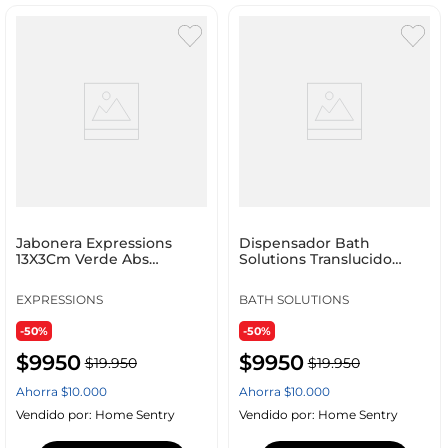
Jabonera Expressions
Dispensador Bath
13X3Cm Verde Abs
Solutions Translucido
Mbp0751.G/W
Plastico 170456020
EXPRESSIONS
BATH SOLUTIONS
-50%
-50%
$
9950
$
9950
$
19
.
950
$
19
.
950
Ahorra
$
10
.
000
Ahorra
$
10
.
000
Vendido por:
Home Sentry
Vendido por:
Home Sentry