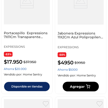
Portacepillo Expressions
Jabonera Expressions
7X11Cm Transparente
11X2Cm Azul Polipropileno
Acrilico 72278Xx_
Ge11A00012B
EXPRESSIONS
EXPRESSIONS
-53%
-50%
$
17
.
950
$
4950
$
37
.
950
$
9950
Ahorra
$
20
.
000
Ahorra
$
5000
Vendido por:
Home Sentry
Vendido por:
Home Sentry
Agregar
Disponible en tiendas