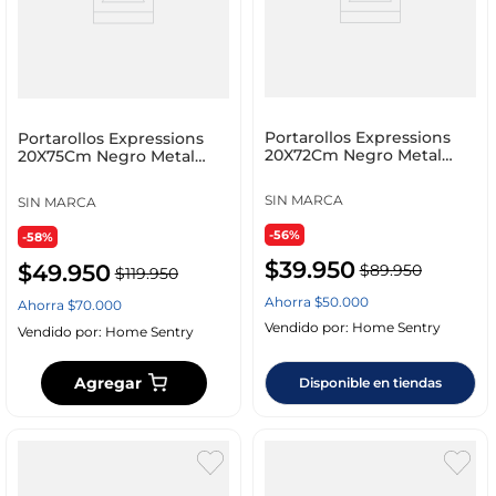
Portarollos Expressions
Portarollos Expressions
20X72Cm Negro Metal
20X75Cm Negro Metal
Mbr0027.B
Mbr0240.B
SIN MARCA
SIN MARCA
-56%
-58%
$
39
.
950
$
49
.
950
$
89
.
950
$
119
.
950
Ahorra
$
50
.
000
Ahorra
$
70
.
000
Vendido por:
Home Sentry
Vendido por:
Home Sentry
Agregar
Disponible en tiendas