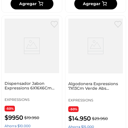
Agregar
Agregar
Dispensador Jabon
Algodonera Expressions
Expressions 6X16X6Cm
7X13Cm Verde Abs
Polipropileno Ge11A00011A
Mbp0226Dg.Dg/Dg
EXPRESSIONS
EXPRESSIONS
-50%
-50%
$
9950
$
14
.
950
$
19
.
950
$
29
.
950
Ahorra
$
10
.
000
Ahorra
$
15
.
000