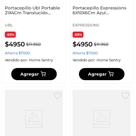
Portacepillo Ubl Portable
Portacepillo Expressions
21X4Cm Translucido
6X10X6Cm Azul
Plastico Rm0075
Polipropileno
Ge11A00012C
UBL
EXPRESSIONS
-59%
-59%
$
4950
$
4950
$
11
.
950
$
11
.
950
Ahorra
$
7000
Ahorra
$
7000
Vendido por:
Home Sentry
Vendido por:
Home Sentry
Agregar
Agregar