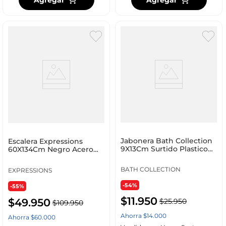
Jabonera Bath Collection
Escalera Expressions
9X13Cm Surtido Plastico
60X134Cm Negro Acero
U687
962617
BATH COLLECTION
EXPRESSIONS
-54%
-55%
$
11
.
950
$
49
.
950
$
25
.
950
$
109
.
950
Ahorra
$
14
.
000
Ahorra
$
60
.
000