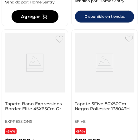
Vendido por:
Home Sentry
Vendido por:
Home Sentry
Agregar
Disponible en tiendas
Tapete Bano Expressions
Tapete 5Five 80X50Cm
Border Elite 45X65Cm Gris
Negro Poliester 138043H
Algodon Co1Be
EXPRESSIONS
5FIVE
-54%
-54%