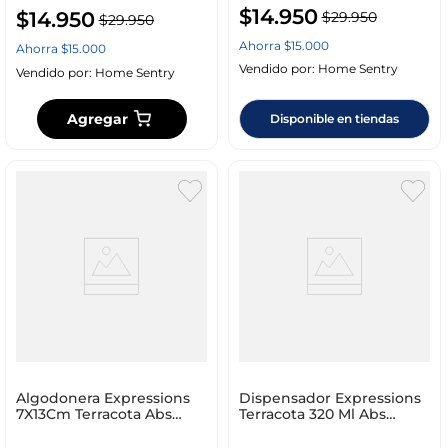
$
14
.
950
$
14
.
950
$
29
.
950
$
29
.
950
Ahorra
$
15
.
000
Ahorra
$
15
.
000
Vendido por:
Home Sentry
Vendido por:
Home Sentry
Agregar
Disponible en tiendas
Algodonera Expressions
Dispensador Expressions
7X13Cm Terracota Abs
Terracota 320 Ml Abs
Mbp0226T.T/T
Mbp0225T.T/T