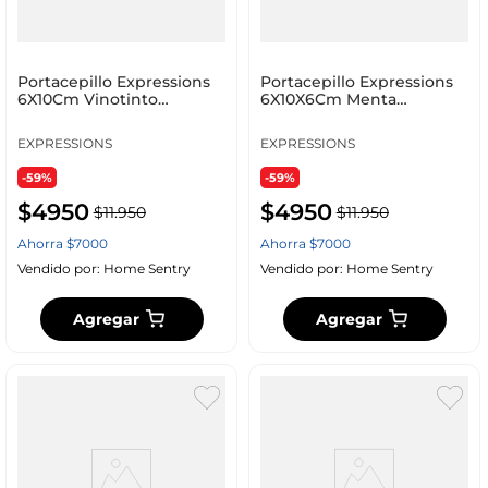
Portacepillo Expressions
Portacepillo Expressions
6X10Cm Vinotinto
6X10X6Cm Menta
Polipropileno Ge11A000
Polipropileno Ge11A00010
EXPRESSIONS
EXPRESSIONS
-59%
-59%
$
4950
$
4950
$
11
.
950
$
11
.
950
Ahorra
$
7000
Ahorra
$
7000
Vendido por:
Home Sentry
Vendido por:
Home Sentry
Agregar
Agregar