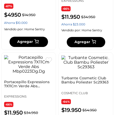
EXPRESSIONS
-67%
-66%
$
4950
$
14
.
950
$
11
.
950
$
34
.
950
Ahorra
$
10
.
000
Ahorra
$
23
.
000
Vendido por:
Home Sentry
Vendido por:
Home Sentry
Agregar
Agregar
Turbante Cosmetic Club
Portacepillo Expressions
Bambu Poliester Sc29363
7X11Cm Verde Abs
Mbp0223Dg.Dg
COSMETIC CLUB
EXPRESSIONS
-64%
-66%
$
19
.
950
$
54
.
950
$
11
.
950
$
34
.
950