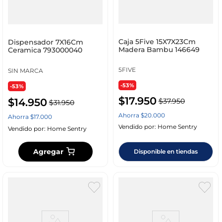
Caja 5Five 15X7X23Cm
Dispensador 7X16Cm
Madera Bambu 146649
Ceramica 793000040
5FIVE
SIN MARCA
-53%
-53%
$
17
.
950
$
14
.
950
$
37
.
950
$
31
.
950
Ahorra
$
20
.
000
Ahorra
$
17
.
000
Vendido por:
Home Sentry
Vendido por:
Home Sentry
Agregar
Disponible en tiendas