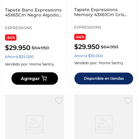
Tapete Expressions
Tapete Bano Expressions
Memory 43X61Cm Gris
45X65Cm Negro Algodon
Xfgmf229
Co1Mirsto
EXPRESSIONS
EXPRESSIONS
-54%
-54%
$
29
.
950
$
29
.
950
$
64
.
950
$
64
.
950
Ahorra
$
35
.
000
Ahorra
$
35
.
000
Vendido por:
Home Sentry
Vendido por:
Home Sentry
Agregar
Disponible en tiendas