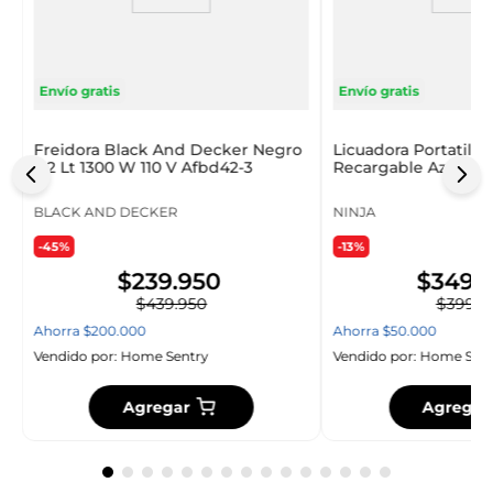
Envío gratis
Envío gratis
Freidora Black And Decker Negro
Licuadora Portatil N
4.2 Lt 1300 W 110 V Afbd42-3
Recargable Azul 650 
B
BLACK AND DECKER
NINJA
-45%
-13%
$
239
.
950
$
349
.
$
439
.
950
$
399
.
9
Ahorra
$
200
.
000
Ahorra
$
50
.
000
Vendido por:
Home Sentry
Vendido por:
Home Sent
Agregar
Agregar