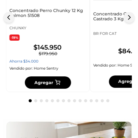
Concentrado Perro Chunky 12 Kg
Concentrado Gato B
Salmon 51508
Castrado 3 Kg 30010
CHUNKY
BR FOR CAT
-19%
$
145
.
950
$
84
.
9
$
179
.
950
Ahorra
$
34
.
000
Vendido por:
Home Sent
Vendido por:
Home Sentry
Agregar
Agregar