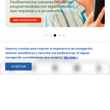
Usamos cookies para mejorar la experiencia de navegación,
obtener estadísticas y recordar tus preferencias. Si sigues
navegando consideramos que aceptas.
Ver más >
Garantías Sentry
ACEPTAR
Respaldamos tus
Entregamos tu
compras a través de
producto en el
la plataforma de
tiempo de entrega
Addi
y
Mercado
seleccionado