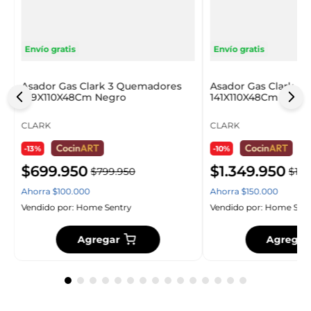
Envío gratis
Envío gratis
Asador Gas Clark 3 Quemadores
Asador Gas Clark 4 
109X110X48Cm Negro
141X110X48Cm Negr
CLARK
CLARK
-13%
-10%
$
699
.
950
$
1
.
349
.
950
$
799
.
950
$
1
.
4
Ahorra
$
100
.
000
Ahorra
$
150
.
000
Vendido por:
Home Sentry
Vendido por:
Home Sent
Agregar
Agregar