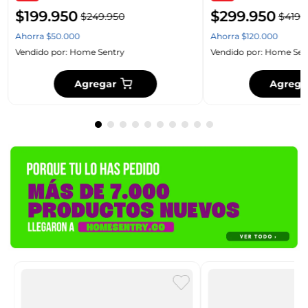
$
199
.
950
$
299
.
950
$
249
.
950
$
419
.
Ahorra
$
50
.
000
Ahorra
$
120
.
000
Vendido por:
Home Sentry
Vendido por:
Home Sen
Agregar
Agrega