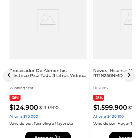
Procesador De Alimentos
Nevera Hisense No 
Eléctrico Pica Todo 3 Litros Vidrio
RT1N250NMD Gris
Winning Star
Winning Star
HISENSE
-38%
-23%
$
124
.
900
$
1
.
599
.
900
$
199
.
900
$
2
.
0
Ahorra
$
75
.
000
Ahorra
$
480
.
100
Vendido por:
Tecnologia Mayorista
Vendido por:
Hogar Tec
Agregar
Agregar