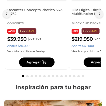
Decanter Concepts Plastico 567-
Olla Digital Black 
41762
Multifuncion Negro 
CONCEPTS
BLACK AND DECKER
-43%
-21%
$
39
.
950
$
219
.
950
$
69
.
950
$
279
.
9
Ahorra
$
30
.
000
Ahorra
$
60
.
000
Vendido por:
Home Sentry
Vendido por:
Home Sent
Agregar
Agregar
Inspiración para tu hogar