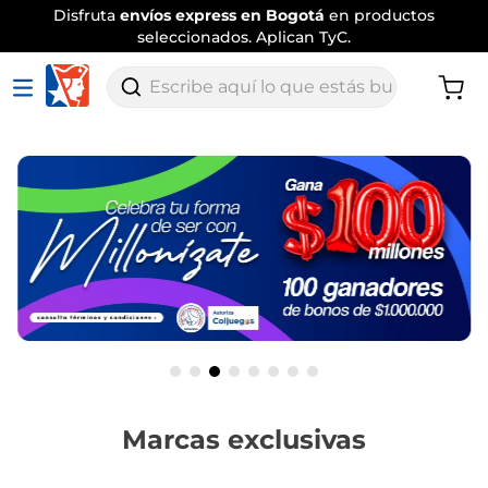
Envío
tradicional gratis
por compras
superiores a $120.000
.
Aplican TyC
Escribe aquí lo que estás buscando
Marcas exclusivas