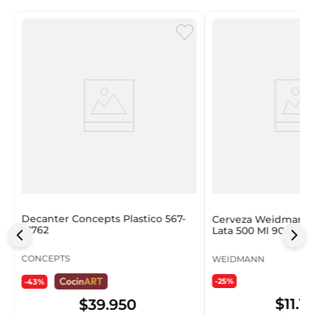
Decanter Concepts Plastico 567-
Cerveza Weidmann 
41762
Lata 500 Ml 901599
CONCEPTS
WEIDMANN
-25%
-43%
$
11
.
1
$
39
.
950