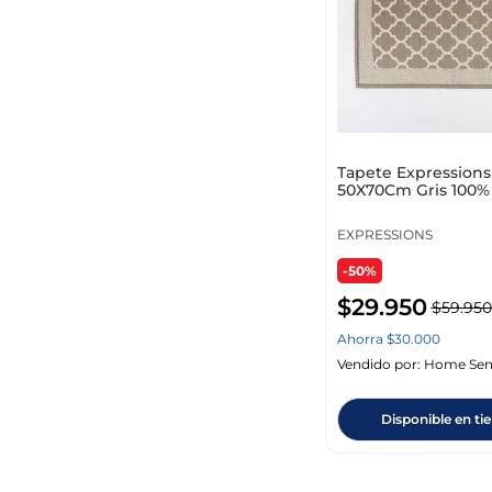
$ 9950
–
$ 279.950
Tapete Expressions
50X70Cm Gris 100% 
Ge11C00005
EXPRESSIONS
-50%
$
29
.
950
$
59
.
950
Ahorra
$
30
.
000
Vendido por:
Home Sen
Disponible en ti