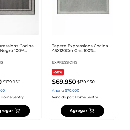
pressions Cocina
Tapete Expressions Cocina
Negro 100%
45X120Cm Gris 100%
Ge11C0000
Poliester Ge11C00002
NS
EXPRESSIONS
-50%
0
$
69
.
950
$
139
.
950
$
139
.
950
000
Ahorra
$
70
.
000
:
Home Sentry
Vendido por:
Home Sentry
gregar
Agregar