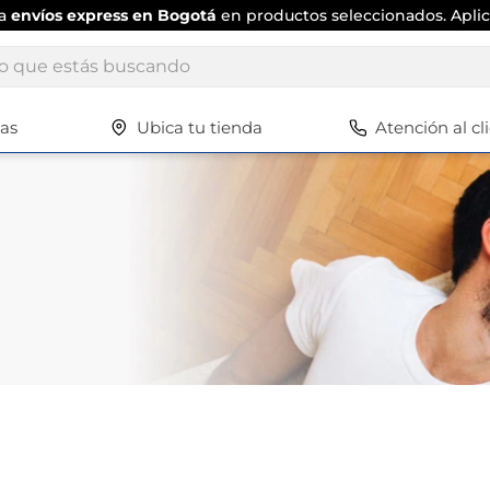
ta
envíos express en Bogotá
en productos seleccionados. Aplic
ue estás buscando
tas
Ubica tu tienda
Atención al cl
Términos más buscados
1
.
scrub daddy
2
.
escritorio
3
.
vajilla
4
.
silla
5
.
closet
6
.
espejo
7
.
vajillas
8
.
cafetera
9
.
zapatero