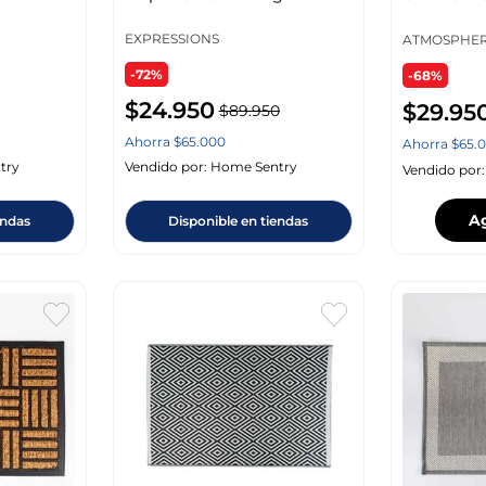
Aí0112903
Poliester 
EXPRESSIONS
ATMOSPHE
-72%
-68%
$
24
.
950
$
29
.
95
$
89
.
950
Ahorra
$
65
.
000
Ahorra
$
65
.
0
try
Vendido por:
Home Sentry
Vendido por
A
endas
Disponible en tiendas