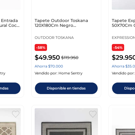
 Entrada
Tapete Outdoor Toskana
Tapete Ex
ral Coco
120X180Cm Negro
50X70Cm Gr
Polipropileno 700-02585
Ge11C0000
OUTDOOR TOSKANA
EXPRESSIO
-58%
-54%
$
49
.
950
$
29
.
95
$
119
.
950
Ahorra
$
70
.
000
Ahorra
$
35
.
0
try
Vendido por:
Home Sentry
Vendido por
endas
Disponible en tiendas
Dispo