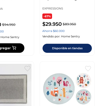
Aí0112901
158690B
EXPRESSIONS
RA
-67%
$
29
.
950
0
$
89
.
950
$
94
.
950
Ahorra
$
60
.
000
00
Vendido por:
Home Sentry
:
Home Sentry
gregar
Disponible en tiendas