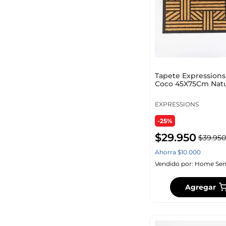
Tapete Expressions
Coco 45X75Cm Natu
Fw Rb 2416
EXPRESSIONS
-25%
$
29
.
950
$
39
.
950
Ahorra
$
10
.
000
Vendido por:
Home Sen
Agregar