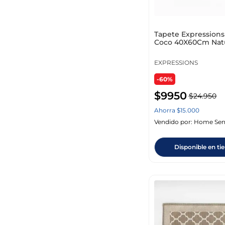
Tapete Expressions
Coco 40X60Cm Natu
Fg 2542
EXPRESSIONS
-60%
Unidades x Paquete
$
9950
$
24
.
950
Ahorra
$
15
.
000
Vendido por:
Home Sen
Disponible en ti
Rangos de precio