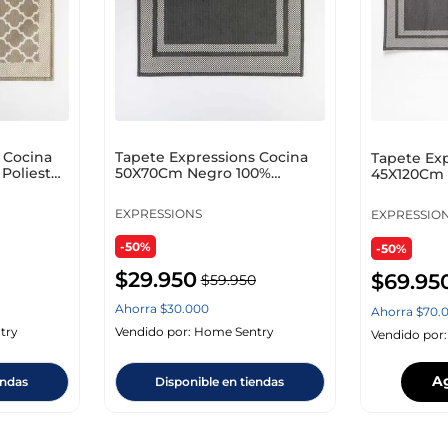
 Cocina
Tapete Expressions Cocina
Tapete Ex
Poliester
50X70Cm Negro 100%
45X120Cm 
Poliester Ge11C00007
Poliester 
EXPRESSIONS
EXPRESSIO
-50%
-50%
$
29
.
950
$
69
.
95
$
59
.
950
Ahorra
$
30
.
000
Ahorra
$
70
.
try
Vendido por:
Home Sentry
Vendido por
A
endas
Disponible en tiendas