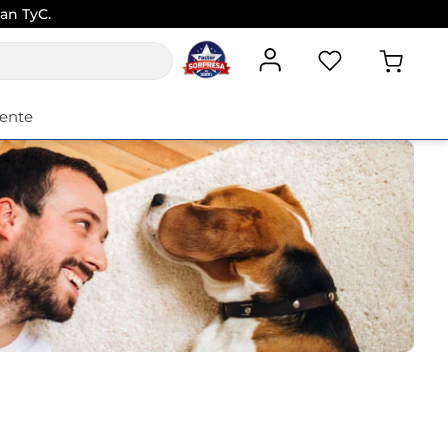
an TyC.
iente