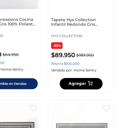
pressions Cocina
Tapete Hys Collection
is 100% Poliester
Infantil Redondo Gris
3
Poliester Hó992530
NS
HYS COLLECTION
-53%
0
$
89
.
950
$
64
.
950
$
189
.
950
00
Ahorra
$
100
.
000
:
Home Sentry
Vendido por:
Home Sentry
Agregar
nible en tiendas