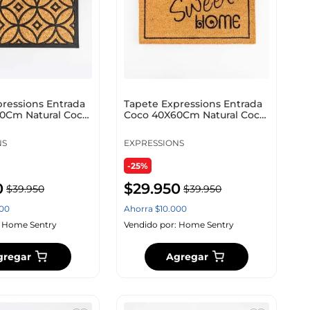
ressions Entrada
Tapete Expressions Entrada
0Cm Natural Coco
Coco 40X60Cm Natural Coco
Fw Ge 7248
NS
EXPRESSIONS
-25%
0
$
29
.
950
$
39
.
950
$
39
.
950
00
Ahorra
$
10
.
000
:
Home Sentry
Vendido por:
Home Sentry
gregar
Agregar