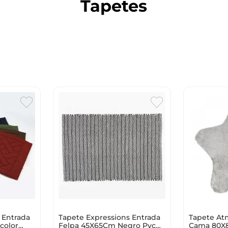
Tapetes
10
.
cuadros
 Entrada
Tapete Expressions Entrada
Tapete At
color
Felpa 45X65Cm Negro Pvc
Cama 80X