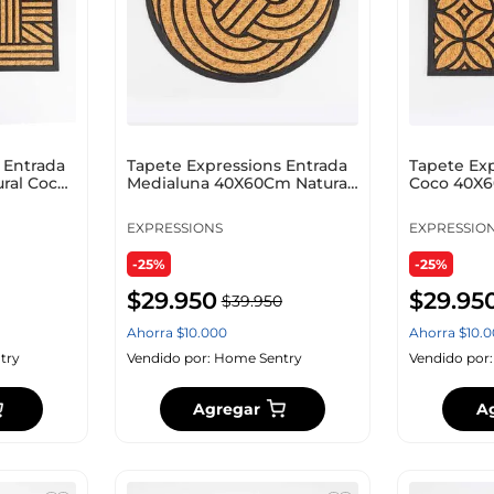
 Entrada
Tapete Expressions Entrada
Tapete Exp
ral Coco
Medialuna 40X60Cm Natural
Coco 40X6
Coco Fw Rb 2
Fw Rb 333
EXPRESSIONS
EXPRESSIO
-25%
-25%
$
29
.
950
$
29
.
95
$
39
.
950
Ahorra
$
10
.
000
Ahorra
$
10
.
0
try
Vendido por:
Home Sentry
Vendido por
Agregar
A