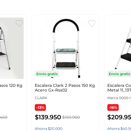
Envío gratis
Envío gratis
asos 120 Kg
Escalera Clark 2 Pasos 150 Kg
Escalera C
Acero Gx-Rss02
Metal 11_13
CLARK
Marca 0000 n
-13%
-16%
$
139
.
950
$
209
.
9
450
$
159
.
950
Ahorra
$
20
.
000
Ahorra
$
40
.
0