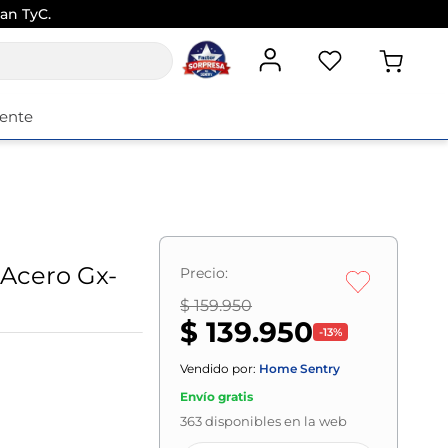
an TyC.
iente
 Acero Gx-
Precio:
$ 159.950
$ 139.950
-
13
%
Vendido por:
Home Sentry
Envío gratis
363
disponibles en la web