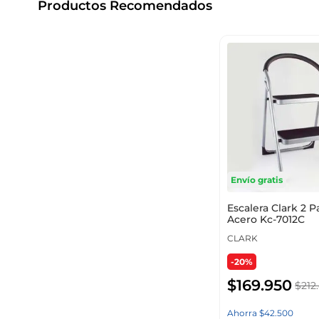
Productos Recomendados
Envío gratis
Escalera Clark 2 P
Acero Kc-7012C
CLARK
-20%
$
169
.
950
$
212
.
Ahorra
$
42
.
500