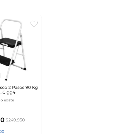
osco 2 Pasos 90 Kg
7_Clgg4
o existe
50
$
249
.
950
00