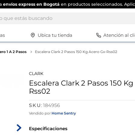
ta
envíos express en Bogotá
en productos seleccionados. Aplic
ue estás buscando
tas
Ubica tu tienda
Atención al cl
Términos más buscados
1
.
scrub daddy
ero 1 A 2 Pasos
Escalera Clark 2 Pasos 150 Kg Acero Gx-Rss02
2
.
escritorio
3
.
vajilla
CLARK
4
.
closet
Escalera Clark 2 Pasos 150 Kg
Rss02
5
.
cuadros
6
.
espejo
:
184956
7
.
silla
Vendido por
Home Sentry
8
.
vajillas
Especificaciones
9
.
cafetera