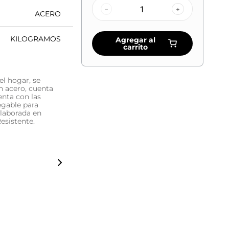
–
+
ACERO
KILOGRAMOS
Agregar al
carrito
el hogar, se
en acero, cuenta
enta con las
egable para
Elaborada en
Resistente.