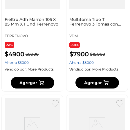
Fieltro Adh Marrón 105 X
Multitoma Tipo T
85 Mm X 1 Und Ferrenovo
Ferrenovo 3 Tomas con
Polo a Tierra Verde
FERRENOVO
VDM
-51%
-50%
$
4900
$
7900
$
9900
$
15
.
900
Ahorra
$
5000
Ahorra
$
8000
Vendido por:
More Products
Vendido por:
More Products
Agregar
Agregar