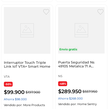
Envío gratis
Puerta Seguridad Ns
Interruptor Touch Triple
4910S Metalica 71 A
Link IoT VTA+ Smart Home
96X73Cm
NS
VTA
-48%
-50%
$
289
.
950
$
99
.
900
$
557
.
950
$
197
.
900
Ahorra
$
268
.
000
Ahorra
$
98
.
000
Vendido por:
Home Sentry
Vendido por:
More Products