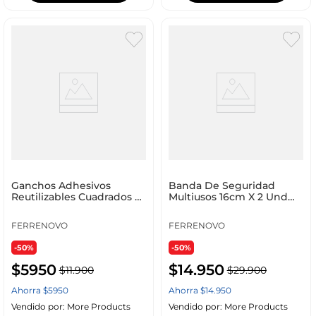
Ganchos Adhesivos
Banda De Seguridad
Reutilizables Cuadrados x3
Multiusos 16cm X 2 Und
1.5 kg
Ferrenovo
FERRENOVO
FERRENOVO
-50%
-50%
$
5950
$
14
.
950
$
11
.
900
$
29
.
900
Ahorra
$
5950
Ahorra
$
14
.
950
Vendido por:
More Products
Vendido por:
More Products