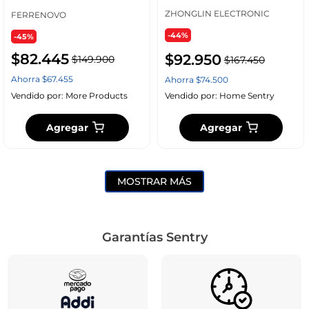
ZHONGLIN ELECTRONIC
FERRENOVO
-44%
-45%
$
82
.
445
$
92
.
950
$
149
.
900
$
167
.
450
Ahorra
$
67
.
455
Ahorra
$
74
.
500
Vendido por:
More Products
Vendido por:
Home Sentry
Agregar
Agregar
MOSTRAR MÁS
Garantías Sentry