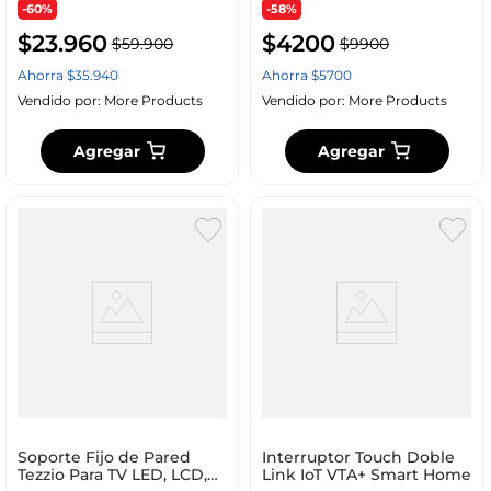
-60%
-58%
$
23
.
960
$
4200
$
59
.
900
$
9900
Ahorra
$
35
.
940
Ahorra
$
5700
Vendido por:
More Products
Vendido por:
More Products
Agregar
Agregar
Soporte Fijo de Pared
Interruptor Touch Doble
Tezzio Para TV LED, LCD,
Link IoT VTA+ Smart Home