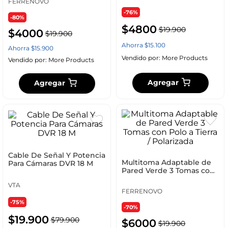
FERRENOVO
-76%
-80%
$
4800
$
19
.
900
$
4000
$
19
.
900
Ahorra
$
15
.
100
Ahorra
$
15
.
900
Vendido por:
More Products
Vendido por:
More Products
Agregar
Agregar
Cable De Señal Y Potencia
Multitoma Adaptable de
Para Cámaras DVR 18 M
Pared Verde 3 Tomas con
Polo a Tierra / Polarizada
VTA
FERRENOVO
-75%
-70%
$
19
.
900
$
79
.
900
$
6000
$
19
.
900