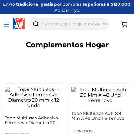
Envío
tradicional gratis
por compras
superiores a $120.000
.
Aplican TyC
Escribe aquí lo que estás buscando
Complementos Hogar
Tope Multiusos Adh Ø9
Tope Multiusos Adhesivo
Mm X 48 Und Ferrenovo
Ferrenovo Diametro 20
mm x 12 Unds
FERRENOVO