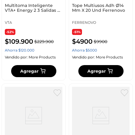
Multitoma Inteligente
Tope Multiusos Adh Ø14
VTA+ Energy 2 3 Salidas 2
Mm X 20 Und Ferrenovo
USB-A 1 USB-C Cable 1.2 m
VTA
FERRENOVO
-52%
-51%
$
109
.
900
$
4900
$
229
.
900
$
9900
Ahorra
$
120
.
000
Ahorra
$
5000
Vendido por:
More Products
Vendido por:
More Products
Agregar
Agregar