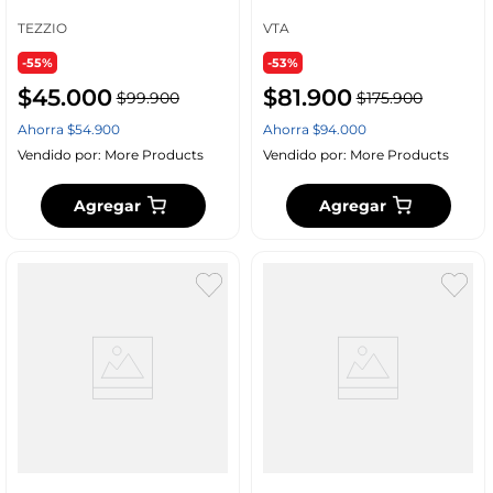
Plasma 32" y 60" con
Nivelador
TEZZIO
VTA
-55%
-53%
$
45
.
000
$
81
.
900
$
99
.
900
$
175
.
900
Ahorra
$
54
.
900
Ahorra
$
94
.
000
Vendido por:
More Products
Vendido por:
More Products
Agregar
Agregar