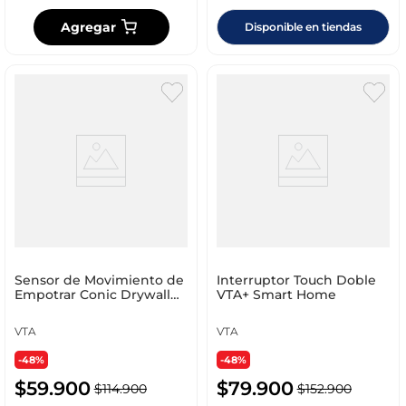
Agregar
Disponible en tiendas
Sensor de Movimiento de
Interruptor Touch Doble
Empotrar Conic Drywall
VTA+ Smart Home
360° VTA+ Smart Home
VTA
VTA
-48%
-48%
$
59
.
900
$
79
.
900
$
114
.
900
$
152
.
900