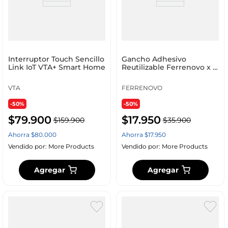
Interruptor Touch Sencillo
Gancho Adhesivo
Link IoT VTA+ Smart Home
Reutilizable Ferrenovo x 6
Unidades
VTA
FERRENOVO
-50%
-50%
$
79
.
900
$
17
.
950
$
159
.
900
$
35
.
900
Ahorra
$
80
.
000
Ahorra
$
17
.
950
Vendido por:
More Products
Vendido por:
More Products
Agregar
Agregar