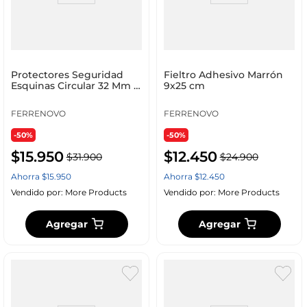
Protectores Seguridad
Fieltro Adhesivo Marrón
Esquinas Circular 32 Mm X
9x25 cm
4 Und Ferrenovo
FERRENOVO
FERRENOVO
-50%
-50%
$
15
.
950
$
12
.
450
$
31
.
900
$
24
.
900
Ahorra
$
15
.
950
Ahorra
$
12
.
450
Vendido por:
More Products
Vendido por:
More Products
Agregar
Agregar