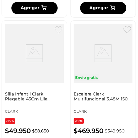
Agregar
Agregar
Envío gratis
Silla Infantil Clark
Escalera Clark
Plegable 43Cm Lila
Multifuncional 3.48M 150
Plastico Sp-01
Kg Aluminio Gx-Mal4X3
CLARK
CLARK
-15%
-15%
$
49
.
950
$
469
.
950
$
58
.
650
$
549
.
950