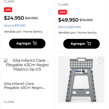
CLARK
CLARK
-41%
-33%
$
24
.
950
$
41
.
950
$
49
.
950
$
74
.
950
Ahorra
$
17
.
000
Ahorra
$
25
.
000
Vendido por:
Home Sentry
Vendido por:
Home Sentry
Agregar
Agregar
Silla Infantil Clark
Plegable 43Cm Negro
Plastico Sp-03
CLARK