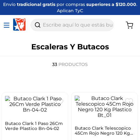
Envío
tradicional gratis
por compras
superiores a $120.000
.
Aplican TyC
Escribe aquí lo que estás buscando
Escaleras Y Butacos
33
PRODUCTOS
Butaco Clark 1 Paso 26Cm
Butaco Clark Telescopico
Verde Plastico Bn-04-02
45Cm Rojo Negro 120 Kg
Plastico Bt_01