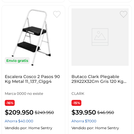
Envío gratis
Escalera Cosco 2 Pasos 90
Butaco Clark Plegable
Kg Metal 11_137_Clgg4
29X22X32Cm Gris 120 Kg
Plastico Gxbch02A
Marca 0000 no existe
CLARK
-16%
-15%
$
209
.
950
$
39
.
950
$
249
.
950
$
46
.
950
Ahorra
$
40
.
000
Ahorra
$
7000
Vendido por:
Home Sentry
Vendido por:
Home Sentry