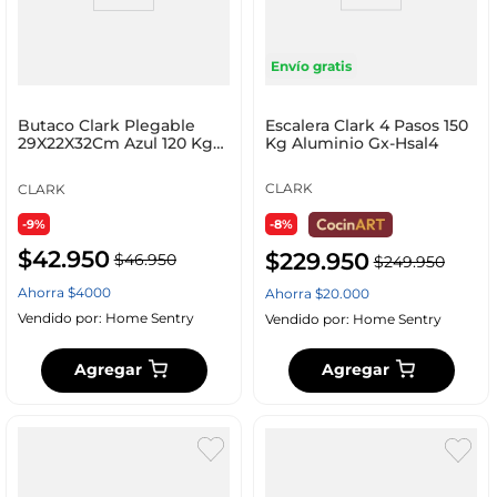
Envío gratis
Escalera Clark 4 Pasos 150
Butaco Clark Plegable
Kg Aluminio Gx-Hsal4
29X22X32Cm Azul 120 Kg
Plastico Gx-Bch02
CLARK
CLARK
-9%
-8%
$
42
.
950
$
229
.
950
$
46
.
950
$
249
.
950
Ahorra
$
4000
Ahorra
$
20
.
000
Vendido por:
Home Sentry
Vendido por:
Home Sentry
Agregar
Agregar