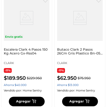
Envío gratis
Escalera Clark 4 Pasos 150
Butaco Clark 2 Pasos
Kg Acero Gx-Rss04
26Cm Gris Plastico Bn-05-
02
CLARK
CLARK
-17%
-17%
$
189
.
950
$
62
.
950
$
229
.
950
$
75
.
950
Ahorra
$
40
.
000
Ahorra
$
13
.
000
Vendido por:
Home Sentry
Vendido por:
Home Sentry
Agregar
Agregar