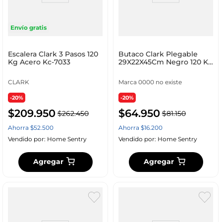
Envío gratis
Escalera Clark 3 Pasos 120
Butaco Clark Plegable
Kg Acero Kc-7033
29X22X45Cm Negro 120 Kg
Plastico Bc45N
CLARK
Marca 0000 no existe
-20%
-20%
$
209
.
950
$
64
.
950
$
262
.
450
$
81
.
150
Ahorra
$
52
.
500
Ahorra
$
16
.
200
Vendido por:
Home Sentry
Vendido por:
Home Sentry
Agregar
Agregar