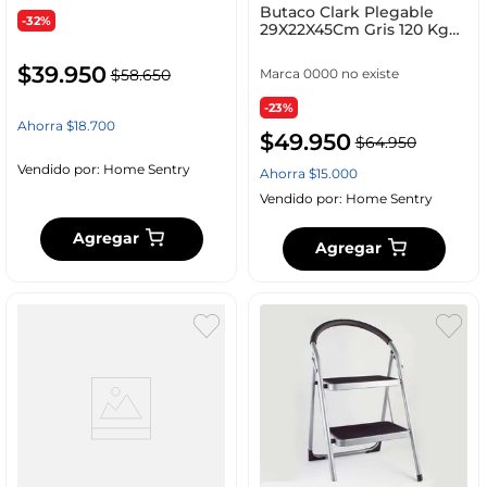
Butaco Clark Plegable
-32%
29X22X45Cm Gris 120 Kg
Plastico Bc45G
$
39
.
950
Marca 0000 no existe
$
58
.
650
-23%
Ahorra
$
18
.
700
$
49
.
950
$
64
.
950
Vendido por:
Home Sentry
Ahorra
$
15
.
000
Vendido por:
Home Sentry
Agregar
Agregar