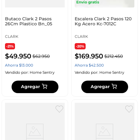
Envío gratis
Butaco Clark 2 Pasos
Escalera Clark 2 Pasos 120
26Cm Plastico Bn_05
Kg Acero Kc-7012C
CLARK
CLARK
-21%
-20%
$
49
.
950
$
169
.
950
$
62
.
950
$
212
.
450
Ahorra
$
13
.
000
Ahorra
$
42
.
500
Vendido por:
Home Sentry
Vendido por:
Home Sentry
Agregar
Agregar