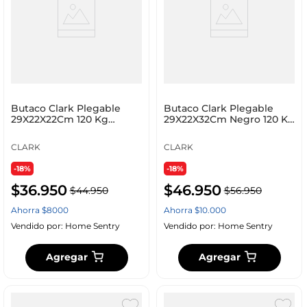
Butaco Clark Plegable
Butaco Clark Plegable
29X22X22Cm 120 Kg
29X22X32Cm Negro 120 Kg
Plastico Gx-Bch012
Plastico Gx-Bch0
CLARK
CLARK
-18%
-18%
$
36
.
950
$
46
.
950
$
44
.
950
$
56
.
950
Ahorra
$
8000
Ahorra
$
10
.
000
Vendido por:
Home Sentry
Vendido por:
Home Sentry
Agregar
Agregar