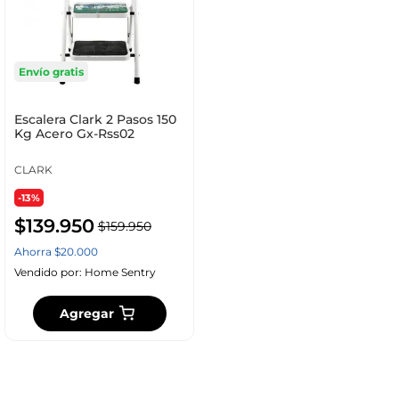
Envío gratis
Escalera Clark 2 Pasos 150
Kg Acero Gx-Rss02
CLARK
-13%
$
139
.
950
$
159
.
950
Ahorra
$
20
.
000
Vendido por:
Home Sentry
Agregar