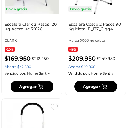
Envío gratis
Envío gratis
Escalera Clark 2 Pasos 120
Escalera Cosco 2 Pasos 90
Kg Acero Kc-7012C
Kg Metal 11_137_Clgg4
CLARK
Marca 0000 no existe
-20%
-16%
$
169
.
950
$
209
.
950
$
212
.
450
$
249
.
950
Ahorra
$
42
.
500
Ahorra
$
40
.
000
Vendido por:
Home Sentry
Vendido por:
Home Sentry
Agregar
Agregar