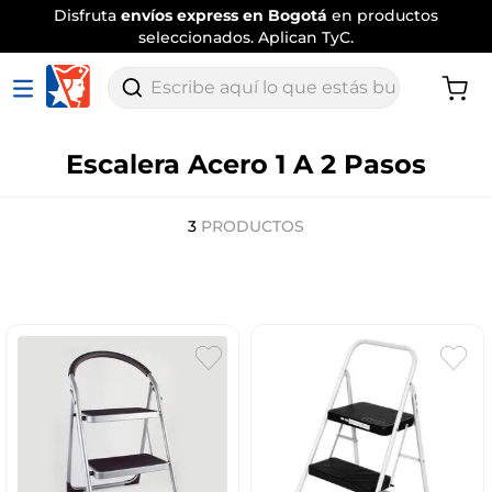
Disfruta
envíos express en Bogotá
en productos
seleccionados. Aplican TyC.
Escribe aquí lo que estás buscando
Escalera Acero 1 A 2 Pasos
3
PRODUCTOS