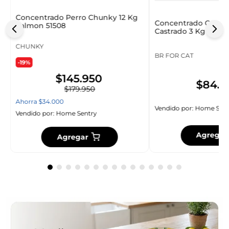
Concentrado Perro Chunky 12 Kg
Concentrado Gato B
Salmon 51508
Castrado 3 Kg 30010
CHUNKY
BR FOR CAT
-19%
$
145
.
950
$
84
.
9
$
179
.
950
Ahorra
$
34
.
000
Vendido por:
Home Sent
Vendido por:
Home Sentry
Agregar
Agregar