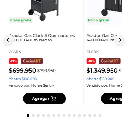
Envío gratis
Envío gratis
Asador Gas Clark 3 Quemadores
Asador Gas Clark 4 
109X110X48Cm Negro
141X110X48Cm Negr
CLARK
CLARK
-13%
-10%
$
699
.
950
$
1
.
349
.
950
$
799
.
950
$
1
.
4
Ahorra
$
100
.
000
Ahorra
$
150
.
000
Vendido por:
Home Sentry
Vendido por:
Home Sent
Agregar
Agregar