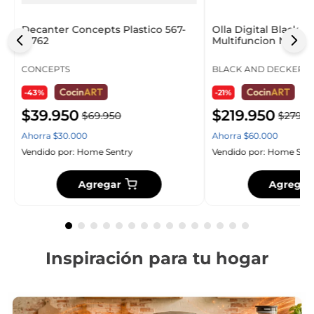
Decanter Concepts Plastico 567-
Olla Digital Black 
41762
Multifuncion Negro 
CONCEPTS
BLACK AND DECKER
-43%
-21%
$
39
.
950
$
219
.
950
$
69
.
950
$
279
.
9
Ahorra
$
30
.
000
Ahorra
$
60
.
000
Vendido por:
Home Sentry
Vendido por:
Home Sent
Agregar
Agregar
Inspiración para tu hogar