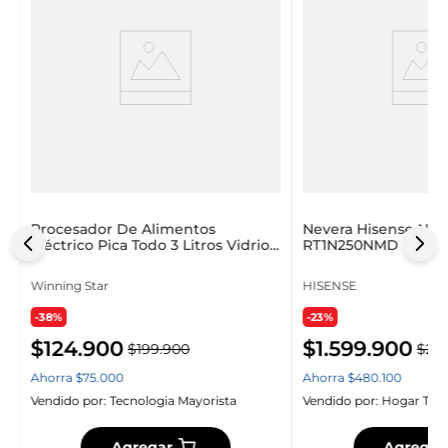
Procesador De Alimentos
Nevera Hisense No 
Eléctrico Pica Todo 3 Litros Vidrio
RT1N250NMD Gris
Winning Star
Winning Star
HISENSE
-38%
-23%
$
124
.
900
$
1
.
599
.
900
$
199
.
900
$
2
.
0
Ahorra
$
75
.
000
Ahorra
$
480
.
100
Vendido por:
Tecnologia Mayorista
Vendido por:
Hogar Tec
Agregar
Agregar