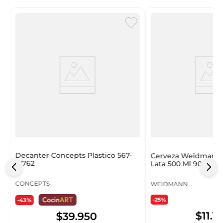
Decanter Concepts Plastico 567-
Cerveza Weidmann 
41762
Lata 500 Ml 901599
CONCEPTS
WEIDMANN
-25%
-43%
$
11
.
1
$
39
.
950