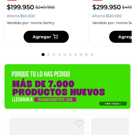
$
199
.
950
$
299
.
950
$
249
.
950
$
419
.
Ahorra
$
50
.
000
Ahorra
$
120
.
000
Vendido por:
Home Sentry
Vendido por:
Home Sen
Agregar
Agrega