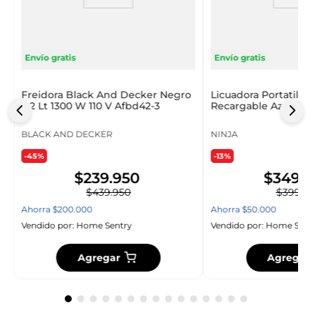
Envío gratis
Envío gratis
Freidora Black And Decker Negro
Licuadora Portatil N
4.2 Lt 1300 W 110 V Afbd42-3
Recargable Azul 650 
B
BLACK AND DECKER
NINJA
-45%
-13%
$
239
.
950
$
349
.
$
439
.
950
$
399
.
9
Ahorra
$
200
.
000
Ahorra
$
50
.
000
Vendido por:
Home Sentry
Vendido por:
Home Sent
Agregar
Agregar