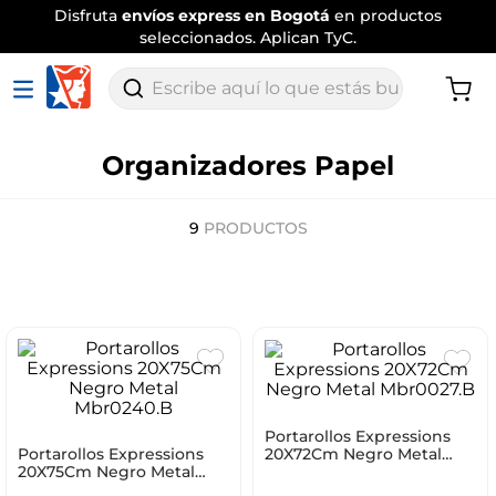
Disfruta
envíos express en Bogotá
en productos
seleccionados. Aplican TyC.
Escribe aquí lo que estás buscando
Organizadores Papel
9
PRODUCTOS
Portarollos Expressions
Portarollos Expressions
20X72Cm Negro Metal
20X75Cm Negro Metal
Mbr0027.B
Mbr0240.B