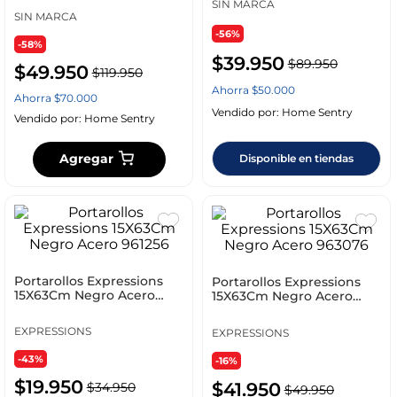
SIN MARCA
SIN MARCA
-56%
-58%
$
39
.
950
$
89
.
950
$
49
.
950
$
119
.
950
Ahorra
$
50
.
000
Ahorra
$
70
.
000
Vendido por:
Home Sentry
Vendido por:
Home Sentry
Agregar
Disponible en tiendas
Portarollos Expressions
Portarollos Expressions
15X63Cm Negro Acero
15X63Cm Negro Acero
961256
963076
EXPRESSIONS
EXPRESSIONS
-43%
-16%
$
19
.
950
$
41
.
950
$
34
.
950
$
49
.
950