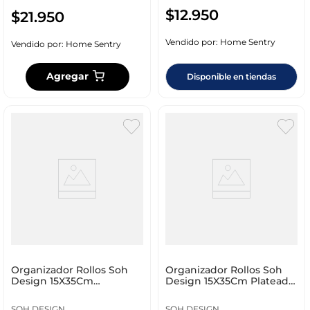
$
12
.
950
$
21
.
950
Vendido por:
Home Sentry
Vendido por:
Home Sentry
Agregar
Disponible en tiendas
Organizador Rollos Soh
Organizador Rollos Soh
Design 15X35Cm
Design 15X35Cm Plateado
Champagne Acero
Acero F003139
F003132
SOH DESIGN
SOH DESIGN