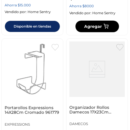
Ahorra
$
15
.
000
Ahorra
$
8000
Vendido por:
Home Sentry
Vendido por:
Home Sentry
Agregar
Disponible en tiendas
Organizador Rollos
Portarollos Expressions
Damecos 17X23Cm
14X28Cm Cromado 961779
Translucido Polipropileno
P
DAMECOS
EXPRESSIONS