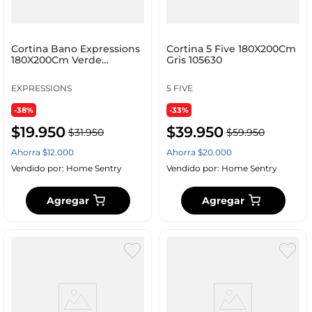
Cortina Bano Expressions
Cortina 5 Five 180X200Cm
180X200Cm Verde
Gris 105630
Polietileno Ge11B00002
EXPRESSIONS
5 FIVE
-38%
-33%
$
19
.
950
$
39
.
950
$
31
.
950
$
59
.
950
Ahorra
$
12
.
000
Ahorra
$
20
.
000
Vendido por:
Home Sentry
Vendido por:
Home Sentry
Agregar
Agregar