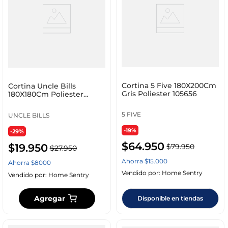
Cortina 5 Five 180X200Cm
Cortina Uncle Bills
Gris Poliester 105656
180X180Cm Poliester
Ma0003
5 FIVE
UNCLE BILLS
-19%
-29%
$
64
.
950
$
19
.
950
$
79
.
950
$
27
.
950
Ahorra
$
15
.
000
Ahorra
$
8000
Vendido por:
Home Sentry
Vendido por:
Home Sentry
Agregar
Disponible en tiendas