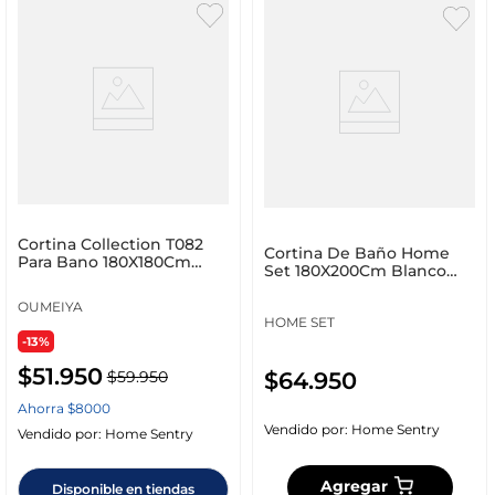
Cortina Collection T082
Cortina De Baño Home
Para Bano 180X180Cm
Set 180X200Cm Blanco
Estamapdo Surtido Plas
Poliester 5532
OUMEIYA
HOME SET
-13%
$
51
.
950
$
64
.
950
$
59
.
950
Ahorra
$
8000
Vendido por:
Home Sentry
Vendido por:
Home Sentry
Agregar
Disponible en tiendas