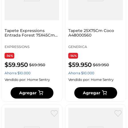
Tapete Expressions
Tapete 25X75Cm Coco
Entrada Forest 75X45Cm
A48000560
Natural 100% Caucho D
EXPRESSIONS
GENERICA
-14%
-14%
$
59
.
950
$
59
.
950
$
69
.
950
$
69
.
950
Ahorra
$
10
.
000
Ahorra
$
10
.
000
Vendido por:
Home Sentry
Vendido por:
Home Sentry
Agregar
Agregar