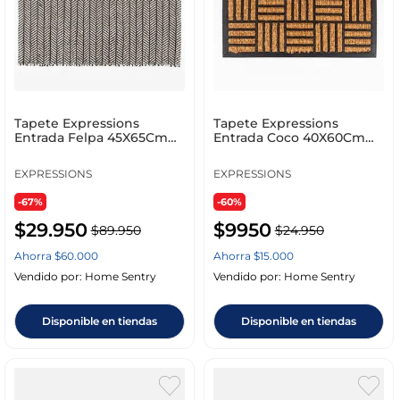
Tapete Expressions
Tapete Expressions
Entrada Felpa 45X65Cm
Entrada Coco 40X60Cm
Negro Pvc Aí0112901
Natural Coco Fg 2542
EXPRESSIONS
EXPRESSIONS
-67%
-60%
$
29
.
950
$
9950
$
89
.
950
$
24
.
950
Ahorra
$
60
.
000
Ahorra
$
15
.
000
Vendido por:
Home Sentry
Vendido por:
Home Sentry
Disponible en tiendas
Disponible en tiendas