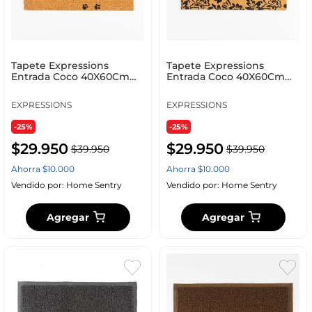
Tapete Expressions
Tapete Expressions
Entrada Coco 40X60Cm
Entrada Coco 40X60Cm
Natural Coco Fw An 1933
Natural Coco Fw Ge 6640
EXPRESSIONS
EXPRESSIONS
-25%
-25%
$
29
.
950
$
29
.
950
$
39
.
950
$
39
.
950
Ahorra
$
10
.
000
Ahorra
$
10
.
000
Vendido por:
Home Sentry
Vendido por:
Home Sentry
Agregar
Agregar