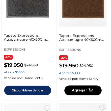
Tapete Expressions
Tapete Expressions
Atrapamugre 40X60Cm
Atrapamugre 40X60Cm
Negro Pvc 155392
Cafe Pvc 155399
EXPRESSIONS
EXPRESSIONS
-20%
-20%
$
19
.
950
$
19
.
950
$
24
.
950
$
24
.
950
Ahorra
$
5000
Ahorra
$
5000
Vendido por:
Home Sentry
Vendido por:
Home Sentry
Agregar
Disponible en tiendas