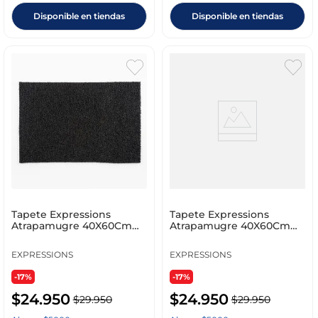
Disponible en tiendas
Disponible en tiendas
Tapete Expressions
Tapete Expressions
Atrapamugre 40X60Cm
Atrapamugre 40X60Cm
Negro Pvc 210584
Cafe Pvc 210585
EXPRESSIONS
EXPRESSIONS
-17%
-17%
$
24
.
950
$
24
.
950
$
29
.
950
$
29
.
950