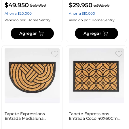
$
49
.
950
$
29
.
950
$
69
.
950
$
39
.
950
Ahorra
$
20
.
000
Ahorra
$
10
.
000
Vendido por:
Home Sentry
Vendido por:
Home Sentry
Agregar
Agregar
Tapete Expressions
Tapete Expressions
Entrada Medialuna
Entrada Coco 40X60Cm
40X60Cm Natural Coco Fw
Natural Coco Fw Rb 333
Rb 2