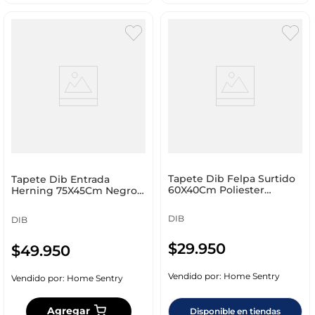
Tapete Dib Felpa Surtido
Tapete Dib Entrada
60X40Cm Poliester
Herning 75X45Cm Negro
Fet040_1000/100
53% Pvc Fhe045_1000/100
DIB
DIB
$
29
.
950
$
49
.
950
Vendido por:
Home Sentry
Vendido por:
Home Sentry
Agregar
Disponible en tiendas