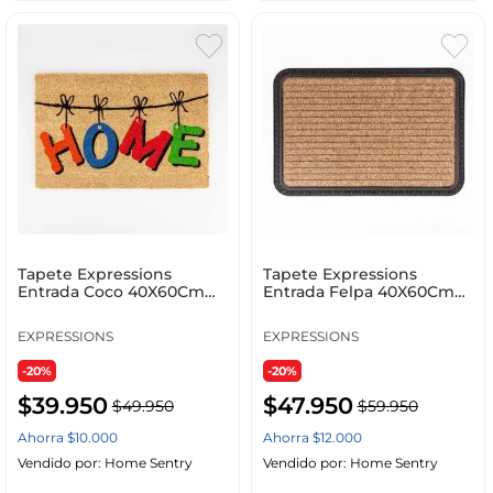
Tapete Expressions
Tapete Expressions
Entrada Coco 40X60Cm
Entrada Felpa 40X60Cm
Natural Coco Fw Ge 6589
Cafe Caucho Fg2551
EXPRESSIONS
EXPRESSIONS
-20%
-20%
$
39
.
950
$
47
.
950
$
49
.
950
$
59
.
950
Ahorra
$
10
.
000
Ahorra
$
12
.
000
Vendido por:
Home Sentry
Vendido por:
Home Sentry