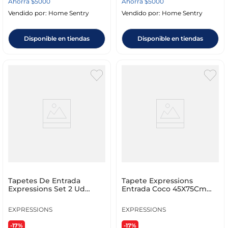
Ahorra
$
5000
Ahorra
$
5000
Vendido por:
Home Sentry
Vendido por:
Home Sentry
Disponible en tiendas
Disponible en tiendas
Tapetes De Entrada
Tapete Expressions
Expressions Set 2 Ud
Entrada Coco 45X75Cm
60X40Cm Cafe
Natural Coco Fw Ge 8273
Polipropilen
P
EXPRESSIONS
EXPRESSIONS
-17%
-17%