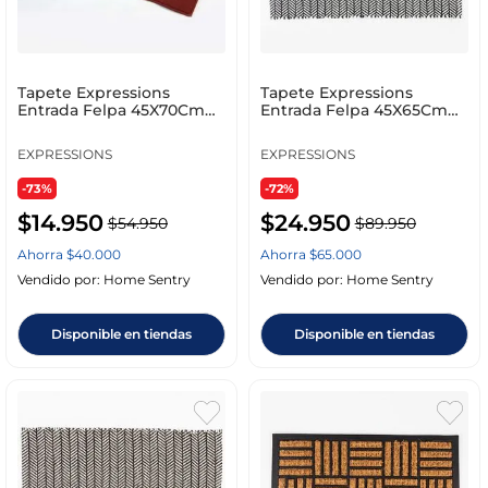
Tapete Expressions
Tapete Expressions
Entrada Felpa 45X70Cm
Entrada Felpa 45X65Cm
Unicolor Poliester Hd_1
Negro Pvc Aí0112903
EXPRESSIONS
EXPRESSIONS
-73%
-72%
$
14
.
950
$
24
.
950
$
54
.
950
$
89
.
950
Ahorra
$
40
.
000
Ahorra
$
65
.
000
Vendido por:
Home Sentry
Vendido por:
Home Sentry
Disponible en tiendas
Disponible en tiendas