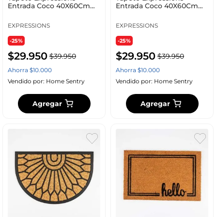
Entrada Coco 40X60Cm
Entrada Coco 40X60Cm
Natural Coco Fw Ge 7248
Natural Coco Fw Ge 7077
EXPRESSIONS
EXPRESSIONS
-25%
-25%
$
29
.
950
$
29
.
950
$
39
.
950
$
39
.
950
Ahorra
$
10
.
000
Ahorra
$
10
.
000
Vendido por:
Home Sentry
Vendido por:
Home Sentry
Agregar
Agregar