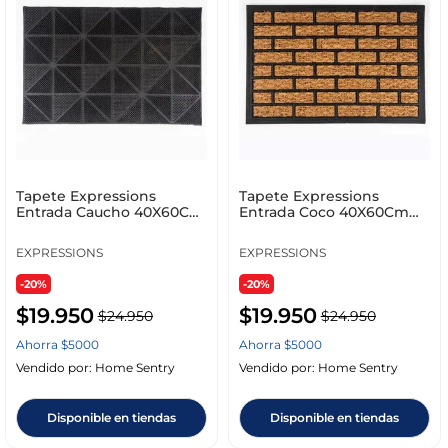
Tapete Expressions
Tapete Expressions
Entrada Caucho 40X60Cm
Entrada Coco 40X60Cm
Negro Caucho Fg2547
Natural Coco Fg 2543
EXPRESSIONS
EXPRESSIONS
-20%
-20%
$
19
.
950
$
19
.
950
$
24
.
950
$
24
.
950
Ahorra
$
5000
Ahorra
$
5000
Vendido por:
Home Sentry
Vendido por:
Home Sentry
Disponible en tiendas
Disponible en tiendas