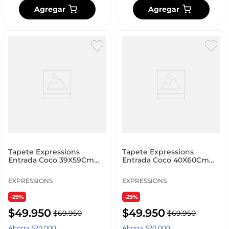
Agregar
Agregar
Tapete Expressions
Tapete Expressions
Entrada Coco 39X59Cm
Entrada Coco 40X60Cm
Natural Coco A45500010
Natural Pvc A35400610
EXPRESSIONS
EXPRESSIONS
-29%
-29%
$
49
.
950
$
49
.
950
$
69
.
950
$
69
.
950
Ahorra
$
20
.
000
Ahorra
$
20
.
000