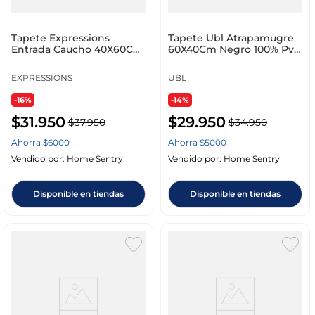
Tapete Expressions
Tapete Ubl Atrapamugre
Entrada Caucho 40X60Cm
60X40Cm Negro 100% Pvc
Negro Caucho Fg2549
Mr0001
EXPRESSIONS
UBL
-16%
-14%
$
31
.
950
$
29
.
950
$
37
.
950
$
34
.
950
Ahorra
$
6000
Ahorra
$
5000
Vendido por:
Home Sentry
Vendido por:
Home Sentry
Disponible en tiendas
Disponible en tiendas