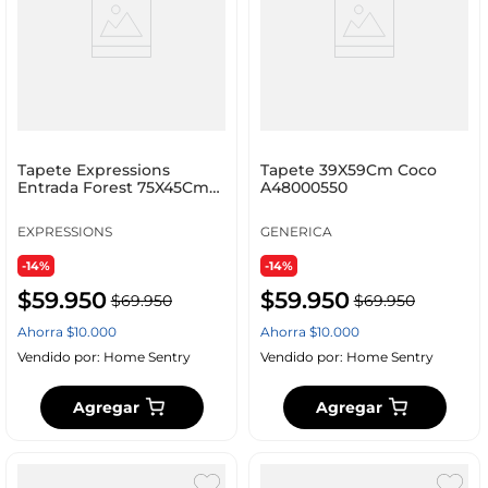
Tapete Expressions
Tapete 39X59Cm Coco
Entrada Forest 75X45Cm
A48000550
Natural 100% Caucho D
EXPRESSIONS
GENERICA
-14%
-14%
$
59
.
950
$
59
.
950
$
69
.
950
$
69
.
950
Ahorra
$
10
.
000
Ahorra
$
10
.
000
Vendido por:
Home Sentry
Vendido por:
Home Sentry
Agregar
Agregar