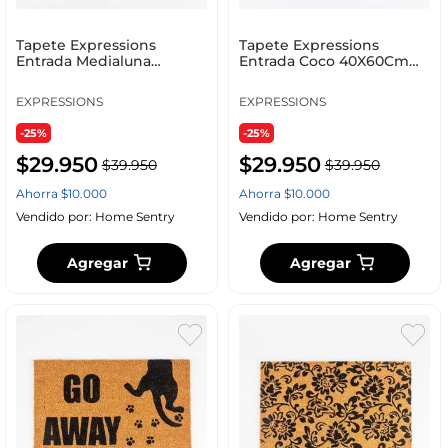
Tapete Expressions
Tapete Expressions
Entrada Medialuna
Entrada Coco 40X60Cm
40X60Cm Natural Coco Fw
Natural Coco Fw Ge 8182
Rb 1
EXPRESSIONS
EXPRESSIONS
-25%
-25%
$
29
.
950
$
29
.
950
$
39
.
950
$
39
.
950
Ahorra
$
10
.
000
Ahorra
$
10
.
000
Vendido por:
Home Sentry
Vendido por:
Home Sentry
Agregar
Agregar