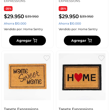
EXPRESSIONS
EXPRESSIONS
-25%
-25%
$
29
.
950
$
29
.
950
$
39
.
950
$
39
.
950
Ahorra
$
10
.
000
Ahorra
$
10
.
000
Vendido por:
Home Sentry
Vendido por:
Home Sentry
Agregar
Agregar
Tapete Expressions
Tapete Expressions