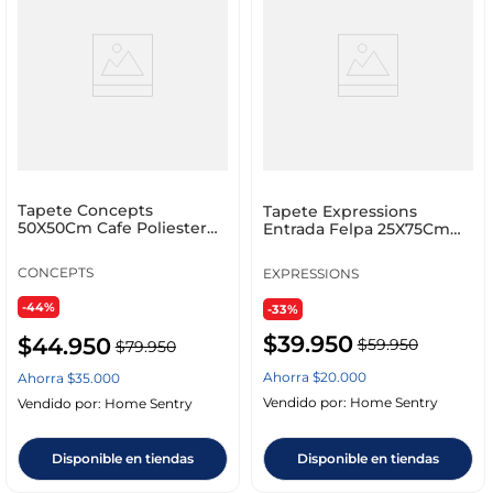
Tapete Concepts
Tapete Expressions
50X50Cm Cafe Poliester
Entrada Felpa 25X75Cm
427-5500072
Negro Caucho Fg2550
CONCEPTS
EXPRESSIONS
-44%
-33%
$
39
.
950
$
44
.
950
$
59
.
950
$
79
.
950
Ahorra
$
20
.
000
Ahorra
$
35
.
000
Vendido por:
Home Sentry
Vendido por:
Home Sentry
Disponible en tiendas
Disponible en tiendas