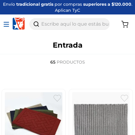
Envío
tradicional gratis
por compras
superiores a $120.000
.
Aplican TyC
Escribe aquí lo que estás buscando
Entrada
65
PRODUCTOS