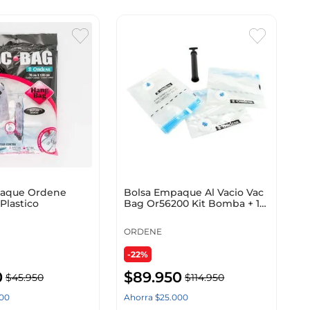
paque Ordene
Bolsa Empaque Al Vacio Vac
Plastico
Bag Or56200 Kit Bomba + 1
Bolsamediana
ORDENE
-22%
0
$
89
.
950
$
45
.
950
$
114
.
950
00
Ahorra
$
25
.
000