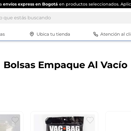
ta
envíos express en Bogotá
en productos seleccionados. Aplic
ue estás buscando
tas
Ubica tu tienda
Atención al cl
Términos más buscados
1
.
scrub daddy
2
.
escritorio
Bolsas Empaque Al Vacío
3
.
vajilla
4
.
silla
5
.
closet
6
.
espejo
7
.
vajillas
8
.
cafetera
9
.
zapatero