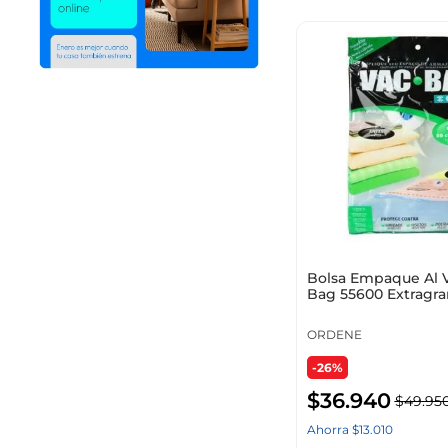
Bolsa Empaque Al V
Bag 55600 Extragr
ORDENE
-26%
$
36
.
940
$
49
.
95
Ahorra
$
13
.
010