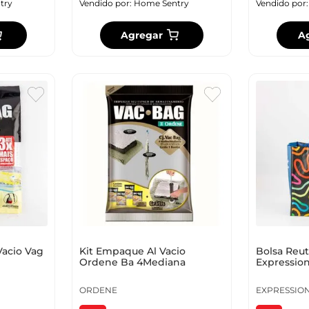
try
Vendido por:
Home Sentry
Vendido por
Agregar
A
acio Vag
Kit Empaque Al Vacio
Bolsa Reut
Ordene Ba 4Mediana
Expression
Hs240605
ORDENE
EXPRESSIO