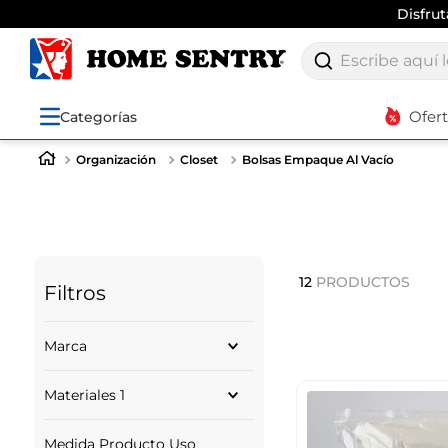
Disfru
Escribe aquí lo q
Ofer
Categorías
Organización
Closet
Bolsas Empaque Al Vacío
12
PRODUCTOS
Filtros
Marca
ORDENE
Materiales 1
STORAGE SOLUTIONS
PLASUTIL
PLASTICO
EXPRESSIONS
Medida Producto Uso