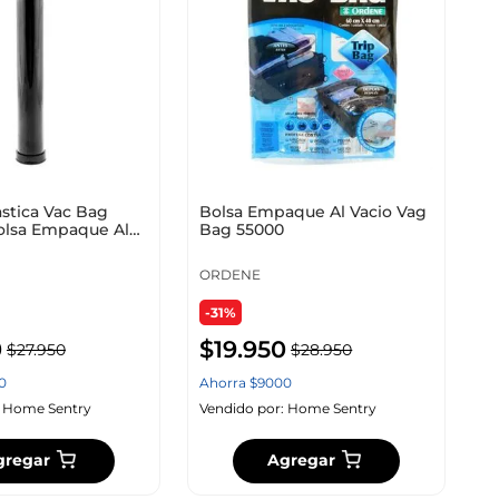
stica Vac Bag
Bolsa Empaque Al Vacio Vag
olsa Empaque Al
Bag 55000
ORDENE
-31%
0
$
19
.
950
$
27
.
950
$
28
.
950
0
Ahorra
$
9000
:
Home Sentry
Vendido por:
Home Sentry
gregar
Agregar