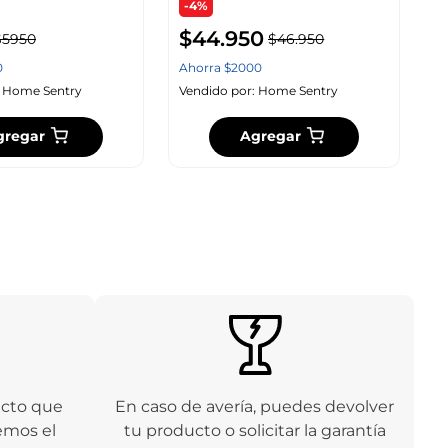
-4%
$
44
.
950
$
5950
$
46
.
950
0
Ahorra
$
2000
:
Home Sentry
Vendido por:
Home Sentry
gregar
Agregar
ucto que
En caso de avería, puedes devolver
emos el
tu producto o solicitar la garantía