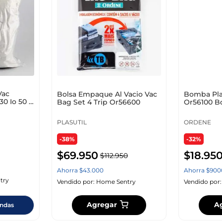
10
.
cuadros
Vac
Bolsa Empaque Al Vacio Vac
Bomba Pla
30 Io 50 X
Bag Set 4 Trip Or56600
Or56100 B
Vacio
PLASUTIL
ORDENE
-38%
-32%
$
69
.
950
$
18
.
95
$
112
.
950
Ahorra
$
43
.
000
Ahorra
$
900
try
Vendido por:
Home Sentry
Vendido por
Agregar
A
endas