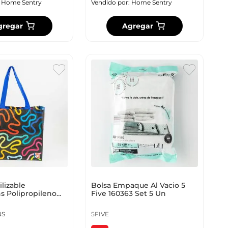
:
Home Sentry
Vendido por:
Home Sentry
gregar
Agregar
ilizable
Bolsa Empaque Al Vacio 5
s Polipropileno
Five 160363 Set 5 Un
3
NS
5FIVE