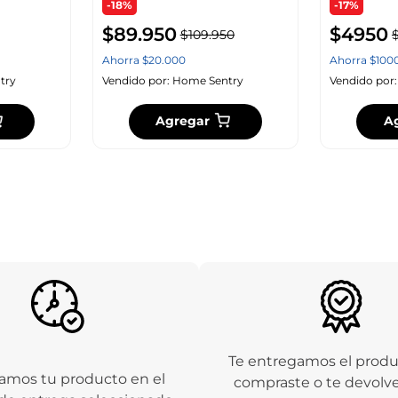
-18%
-17%
$
89
.
950
$
4950
$
109
.
950
Ahorra
$
20
.
000
Ahorra
$
100
try
Vendido por:
Home Sentry
Vendido por
Agregar
A
Te entregamos el prod
amos tu producto en el
compraste o te devolv