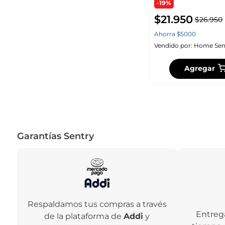
-19%
$
21
.
950
$
26
.
950
Ahorra
$
5000
Vendido por:
Home Sen
Agregar
Garantías Sentry
Respaldamos tus compras a través
Entreg
de la plataforma de
Addi
y