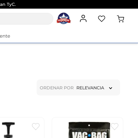
an TyC.
iente
ORDENAR POR
RELEVANCIA