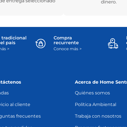
de entrega seleccionado
dinero.
 tradicional
Compra
el país
recurrente
ás >
Conoce más >
táctenos
Acerca de Home Sent
ndas
Quiénes somos
icio al cliente
Política Ambiental
guntas frecuentes
Trabaja con nosotros