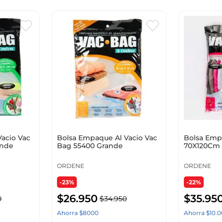
acio Vac
Bolsa Empaque Al Vacio Vac
Bolsa Em
ande
Bag 55400 Grande
70X120Cm 
ORDENE
ORDENE
-23%
-22%
$
26
.
950
$
35
.
95
0
$
34
.
950
Ahorra
$
8000
Ahorra
$
10
.
0