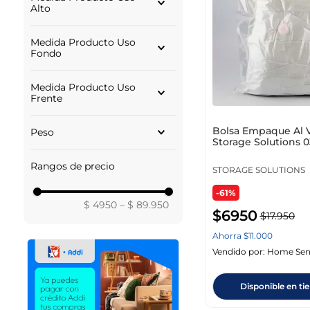
Alto
5FIVE
1,140.00
Medida Producto Uso
Fondo
19.00
Medida Producto Uso
Frente
2.00
Bolsa Empaque Al 
Peso
Storage Solutions 0
60 Cm Cy4651
LIBRA
Rangos de precio
STORAGE SOLUTIONS
-61%
$ 4950
–
$ 89.950
$
6950
$
17
.
950
Ahorra
$
11
.
000
Vendido por:
Home Sen
Disponible en ti