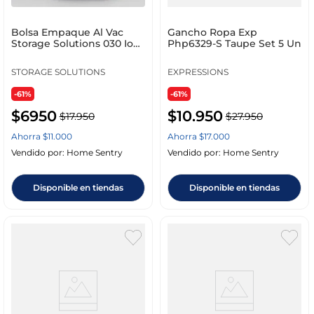
Bolsa Empaque Al Vac
Gancho Ropa Exp
Storage Solutions 030 Io
Php6329-S Taupe Set 5 Un
50 X 60 Cm Cy4651
STORAGE SOLUTIONS
EXPRESSIONS
-61%
-61%
$
6950
$
10
.
950
$
17
.
950
$
27
.
950
Ahorra
$
11
.
000
Ahorra
$
17
.
000
Vendido por:
Home Sentry
Vendido por:
Home Sentry
Disponible en tiendas
Disponible en tiendas