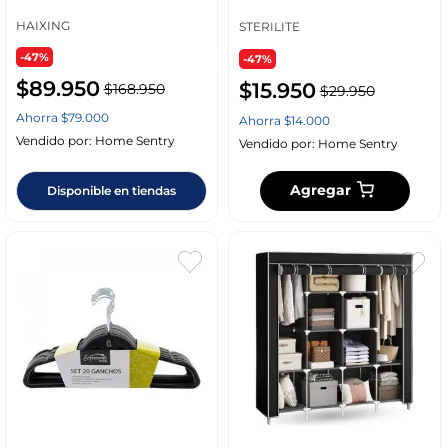
Transparente Plastico
14403
HAIXING
STERILITE
-47%
-47%
$
89
.
950
$
15
.
950
$
168
.
950
$
29
.
950
Ahorra
$
79
.
000
Ahorra
$
14
.
000
Vendido por:
Home Sentry
Vendido por:
Home Sentry
Agregar
Disponible en tiendas