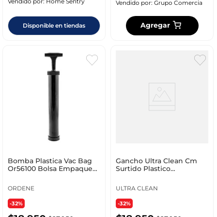
Vendido por:
Home Sentry
Vendido por:
Grupo Comercia
Agregar
Disponible en tiendas
Bomba Plastica Vac Bag
Gancho Ultra Clean Cm
Or56100 Bolsa Empaque
Surtido Plastico
Al Vacio
034100040
ORDENE
ULTRA CLEAN
-32%
-32%