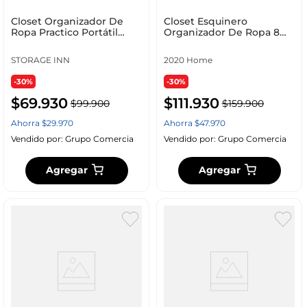
Closet Organizador De
Closet Esquinero
Ropa Practico Portátil
Organizador De Ropa 8
Ropa 3 Cuerpos Armario
Estantes Armado Facil
Color Gris
STORAGE INN
2020 Home
-30%
-30%
$
69
.
930
$
111
.
930
$
99
.
900
$
159
.
900
Ahorra
$
29
.
970
Ahorra
$
47
.
970
Vendido por:
Grupo Comercia
Vendido por:
Grupo Comercia
Agregar
Agregar