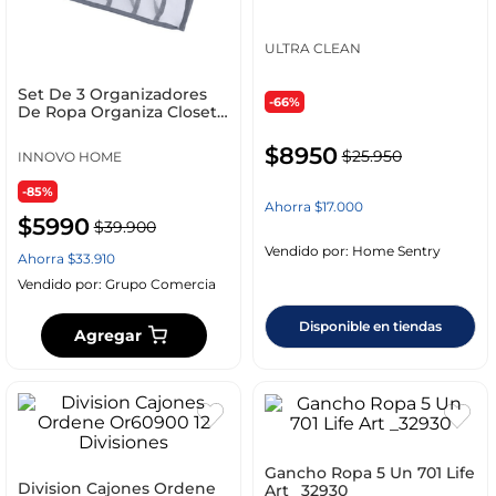
ULTRA CLEAN
Set De 3 Organizadores
-66%
De Ropa Organiza Closet
Innovo Home
$
8950
$
25
.
950
INNOVO HOME
-85%
Ahorra
$
17
.
000
$
5990
$
39
.
900
Vendido por:
Home Sentry
Ahorra
$
33
.
910
Vendido por:
Grupo Comercia
Disponible en tiendas
Agregar
Gancho Ropa 5 Un 701 Life
Division Cajones Ordene
Art _32930