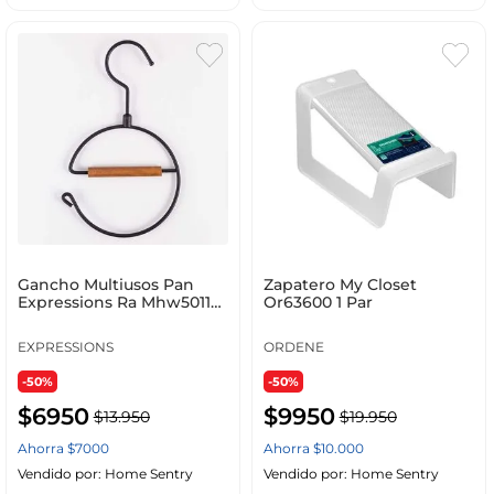
Gancho Multiusos Pan
Zapatero My Closet
Expressions Ra Mhw50118
Or63600 1 Par
Oleta Exp Metal Made
EXPRESSIONS
ORDENE
-50%
-50%
$
6950
$
9950
$
13
.
950
$
19
.
950
Ahorra
$
7000
Ahorra
$
10
.
000
Vendido por:
Home Sentry
Vendido por:
Home Sentry