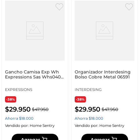
Gancho Camisa Exp Wh
Organizador Interdesing
Expressions Sas Whs040
Bolso Cobre Metal 06591
Madera 4 Cami
EXPRESSIONS
INTERDESING
-38%
-38%
$
29
.
950
$
29
.
950
$
47
.
950
$
47
.
950
Ahorra
$
18
.
000
Ahorra
$
18
.
000
Vendido por:
Home Sentry
Vendido por:
Home Sentry
Agregar
Agregar