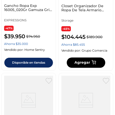
Gancho Ropa Exp
Closet Organizador De
16005_020Gr Gamuza Gris
Ropa De Tela Armario
Set 20 Un
Plegable Negro Negro
EXPRESSIONS
Storage
-47%
-45%
$
39
.
950
$
104
.
445
$
74
.
950
$
189
.
900
Ahorra
$
35
.
000
Ahorra
$
85
.
455
Vendido por:
Home Sentry
Vendido por:
Grupo Comercia
Agregar
Disponible en tiendas