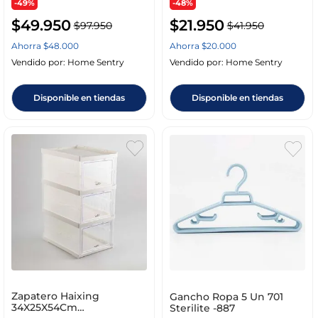
-49%
-48%
$
49
.
950
$
21
.
950
$
97
.
950
$
41
.
950
Ahorra
$
48
.
000
Ahorra
$
20
.
000
Vendido por:
Home Sentry
Vendido por:
Home Sentry
Disponible en tiendas
Disponible en tiendas
Zapatero Haixing
Gancho Ropa 5 Un 701
34X25X54Cm
Sterilite -887