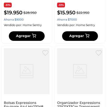
-31%
-31%
$
19
.
950
$
15
.
950
$
28
.
950
$
22
.
950
Ahorra
$
9000
Ahorra
$
7000
Vendido por:
Home Sentry
Vendido por:
Home Sentry
Agregar
Agregar
Bolsas Expressions
Organizador Expressions
Equipaje Azul Hg23048
23X21X33Cm Transparente