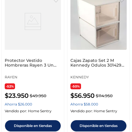
Protector Vestido
Cajas Zapato Set 2 M
Hombreras Rayen 3 Un
Kennedy Odulos 301429
2089
Grande
RAYEN
KENNEDY
-52%
-50%
$
23
.
950
$
56
.
950
$
49
.
950
$
114
.
950
Ahorra
$
26
.
000
Ahorra
$
58
.
000
Vendido por:
Home Sentry
Vendido por:
Home Sentry
Disponible en tiendas
Disponible en tiendas