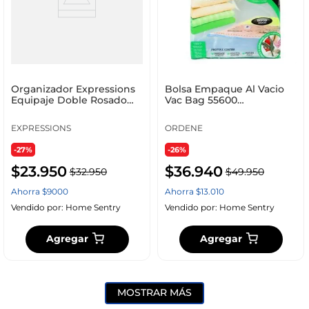
Organizador Expressions
Bolsa Empaque Al Vacio
Equipaje Doble Rosado
Vac Bag 55600
Hg23051
Extragrande
EXPRESSIONS
ORDENE
-27%
-26%
$
23
.
950
$
36
.
940
$
32
.
950
$
49
.
950
Ahorra
$
9000
Ahorra
$
13
.
010
Vendido por:
Home Sentry
Vendido por:
Home Sentry
Agregar
Agregar
MOSTRAR MÁS