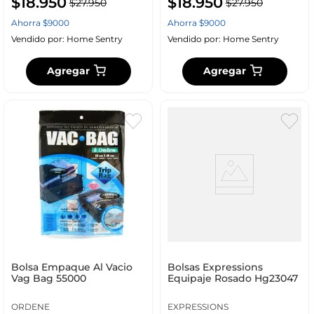
$
18
.
950
$
18
.
950
$
27
.
950
$
27
.
950
Ahorra
$
9000
Ahorra
$
9000
Vendido por:
Home Sentry
Vendido por:
Home Sentry
Agregar
Agregar
Bolsa Empaque Al Vacio
Bolsas Expressions
Vag Bag 55000
Equipaje Rosado Hg23047
ORDENE
EXPRESSIONS