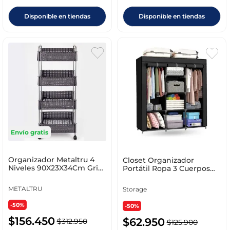
Disponible en tiendas
Disponible en tiendas
Envío gratis
Organizador Metaltru 4
Closet Organizador
Niveles 90X23X34Cm Gris
Portátil Ropa 3 Cuerpos
Polipropileno 1340
Armario Storage Gris Gris
METALTRU
Storage
-50%
-50%
$
156
.
450
$
62
.
950
$
312
.
950
$
125
.
900