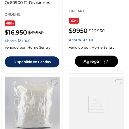
Or60900 12 Divisiones
LIFE ART
ORDENE
-63%
-65%
$
9950
$
26
.
950
$
16
.
950
$
47
.
950
Ahorra
$
17
.
000
Ahorra
$
31
.
000
Vendido por:
Home Sentry
Vendido por:
Home Sentry
Agregar
Disponible en tiendas