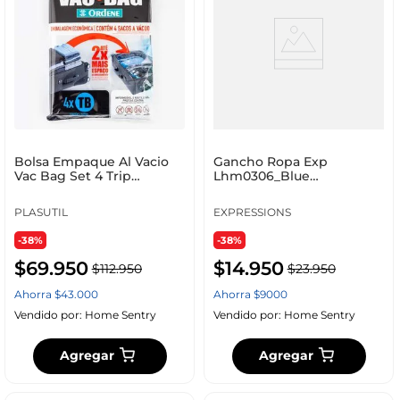
Bolsa Empaque Al Vacio
Gancho Ropa Exp
Vac Bag Set 4 Trip
Lhm0306_Blue
Or56600
38X5X19Cm M
PLASUTIL
EXPRESSIONS
-38%
-38%
$
69
.
950
$
14
.
950
$
112
.
950
$
23
.
950
Ahorra
$
43
.
000
Ahorra
$
9000
Vendido por:
Home Sentry
Vendido por:
Home Sentry
Agregar
Agregar