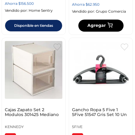
Ahorra
$
156
.
500
Ahorra
$
62
.
950
Vendido por:
Home Sentry
Vendido por:
Grupo Comercia
Agregar
Disponible en tiendas
Cajas Zapato Set 2
Gancho Ropa 5 Five 1
Modulos 301425 Mediano
5Five 51547 Gris Set 10 Un
KENNEDY
5FIVE