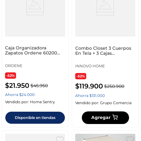
Caja Organizadora
Combo Closet 3 Cuerpos
Zapatos Ordene 60200
En Tela + 3 Cajas
Mediano
Almacenadoras De Ropa +
1 Organizador Ropa
ORDENE
INNOVO HOME
Interior
-52%
-52%
$
21
.
950
$
119
.
900
$
45
.
950
$
250
.
900
Ahorra
$
24
.
000
Ahorra
$
131
.
000
Vendido por:
Home Sentry
Vendido por:
Grupo Comercia
Agregar
Disponible en tiendas