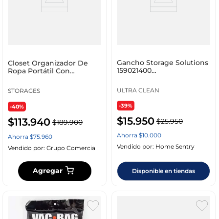
Gancho Storage Solutions
Closet Organizador De
159021400
Ropa Portátil Con
20.40X2.80X40.60Cm
Zapatero 6 Niveles Negro
Surtido Pl
ULTRA CLEAN
STORAGES
-39%
-40%
$
15
.
950
$
113
.
940
$
25
.
950
$
189
.
900
Ahorra
$
10
.
000
Ahorra
$
75
.
960
Vendido por:
Home Sentry
Vendido por:
Grupo Comercia
Agregar
Disponible en tiendas