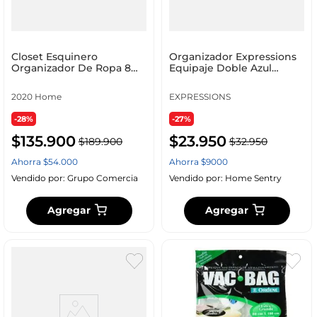
Closet Esquinero
Organizador Expressions
Organizador De Ropa 8
Equipaje Doble Azul
Estantes Armado Facil
Hg23052
Negro
2020 Home
EXPRESSIONS
-28%
-27%
$
135
.
900
$
23
.
950
$
189
.
900
$
32
.
950
Ahorra
$
54
.
000
Ahorra
$
9000
Vendido por:
Grupo Comercia
Vendido por:
Home Sentry
Agregar
Agregar