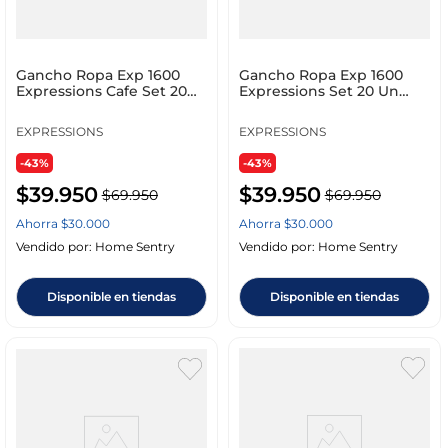
Gancho Ropa Exp 1600
Gancho Ropa Exp 1600
Expressions Cafe Set 20
Expressions Set 20 Un
Un
5_020Br Gamuza Cafe
EXPRESSIONS
EXPRESSIONS
-43%
-43%
$
39
.
950
$
39
.
950
$
69
.
950
$
69
.
950
Ahorra
$
30
.
000
Ahorra
$
30
.
000
Vendido por:
Home Sentry
Vendido por:
Home Sentry
Disponible en tiendas
Disponible en tiendas