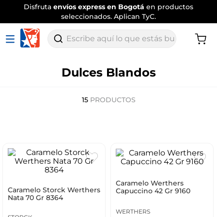
Disfruta
envíos express en Bogotá
en productos
seleccionados. Aplican TyC.
Escribe aquí lo que estás buscando
Dulces Blandos
15
PRODUCTOS
Caramelo Werthers
Caramelo Storck Werthers
Capuccino 42 Gr 9160
Nata 70 Gr 8364
WERTHERS