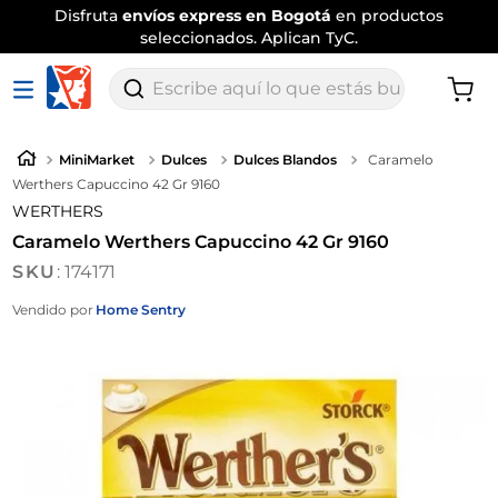
Disfruta
envíos express en Bogotá
en productos
seleccionados. Aplican TyC.
Escribe aquí lo que estás buscando
MiniMarket
Dulces
Dulces Blandos
Caramelo
Werthers Capuccino 42 Gr 9160
WERTHERS
Caramelo Werthers Capuccino 42 Gr 9160
:
174171
Vendido por
Home Sentry