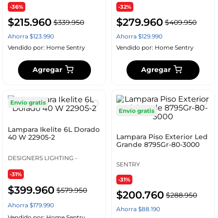
-36%
-32%
$
215
.
960
$
279
.
960
$
339
.
950
$
409
.
950
Ahorra
$
123
.
990
Ahorra
$
129
.
990
Vendido por:
Home Sentry
Vendido por:
Home Sentry
Agregar
Agregar
Envío gratis
Envío gratis
Lampara Ikelite 6L Dorado
Lampara Piso Exterior Led
40 W 22905-2
Grande 8795Gr-80-3000
DESIGNERS LIGHTING -
SENTRY
-31%
-31%
$
399
.
960
$
579
.
950
$
200
.
760
$
288
.
950
Ahorra
$
179
.
990
Ahorra
$
88
.
190
Vendido por:
Home Sentry