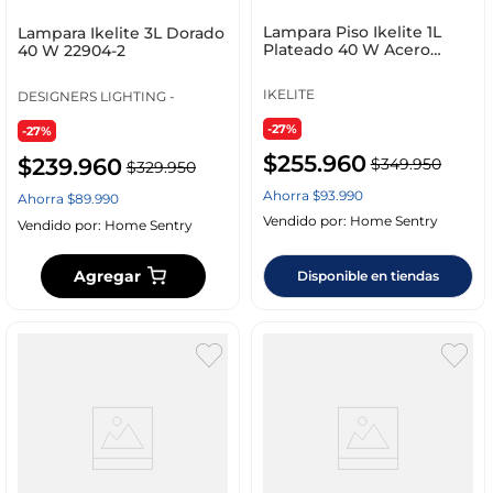
Lampara Piso Ikelite 1L
Lampara Ikelite 3L Dorado
Plateado 40 W Acero
40 W 22904-2
61010-4
IKELITE
DESIGNERS LIGHTING -
-27%
-27%
$
255
.
960
$
239
.
960
$
349
.
950
$
329
.
950
Ahorra
$
93
.
990
Ahorra
$
89
.
990
Vendido por:
Home Sentry
Vendido por:
Home Sentry
Agregar
Disponible en tiendas