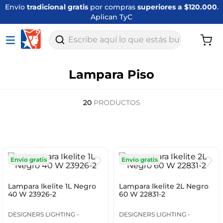
Envío
tradicional gratis
por compras
superiores a $120.000
.
Aplican TyC
Escribe aquí lo que estás buscando
Lampara Piso
20
PRODUCTOS
Envío gratis
Envío gratis
Lampara Ikelite 1L Negro
Lampara Ikelite 2L Negro
40 W 23926-2
60 W 22831-2
DESIGNERS LIGHTING -
DESIGNERS LIGHTING -