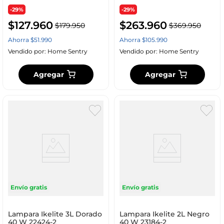
-29%
-29%
$
127
.
960
$
263
.
960
$
179
.
950
$
369
.
950
Ahorra
$
51
.
990
Ahorra
$
105
.
990
Vendido por:
Home Sentry
Vendido por:
Home Sentry
Agregar
Agregar
Envío gratis
Envío gratis
Lampara Ikelite 3L Dorado
Lampara Ikelite 2L Negro
40 W 22424-2
40 W 23184-2