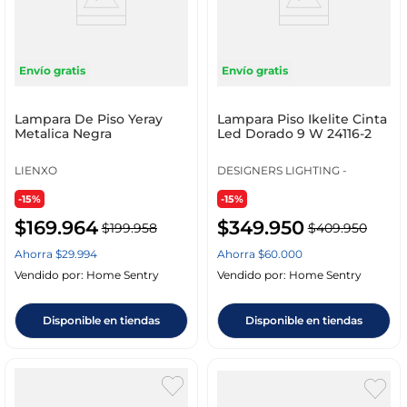
Envío gratis
Envío gratis
Lampara De Piso Yeray
Lampara Piso Ikelite Cinta
Metalica Negra
Led Dorado 9 W 24116-2
LIENXO
DESIGNERS LIGHTING -
-15%
-15%
$
169
.
964
$
349
.
950
$
199
.
958
$
409
.
950
Ahorra
$
29
.
994
Ahorra
$
60
.
000
Vendido por:
Home Sentry
Vendido por:
Home Sentry
Disponible en tiendas
Disponible en tiendas