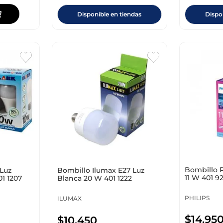
Disponible en tiendas
Dispo
Bombillo P
 Luz
Bombillo Ilumax E27 Luz
11 W 401 9
1 1207
Blanca 20 W 401 1222
PHILIPS
ILUMAX
$
14
.
95
$
10
.
450