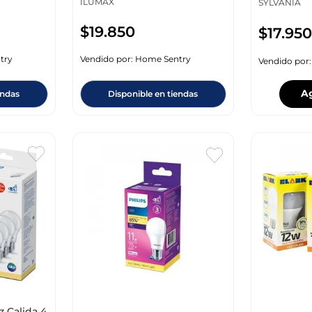
ILUMAX
SYLVANIA
$
19
.
850
$
17
.
950
try
Vendido por:
Home Sentry
Vendido por
A
endas
Disponible en tiendas
z Calida 4