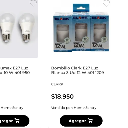
lumax E27 Luz
Bombillo Clark E27 Luz
d 10 W 401 950
Blanca 3 Ud 12 W 401 1209
CLARK
$
18
.
950
:
Home Sentry
Vendido por:
Home Sentry
gregar
Agregar