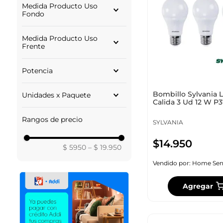
Medida Producto Uso
VATIO
18.00
Fondo
6.00
Medida Producto Uso
Frente
13.00
Potencia
12.00
VATIOS
Bombillo Sylvania 
Unidades x Paquete
Calida 3 Ud 12 W P3
3 UD
Rangos de precio
4 UD
SYLVANIA
2 UD
$
14
.
950
$ 5950
–
$ 19.950
Vendido por:
Home Sen
Agregar