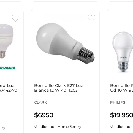
Bombillo Clark E27 Luz
Bombillo P
Led Luz
Blanca 12 W 401 1203
Ud 10 W 9
37442-70
CLARK
PHILIPS
$
6950
$
19
.
95
Vendido por:
Home Sentry
Vendido por
try