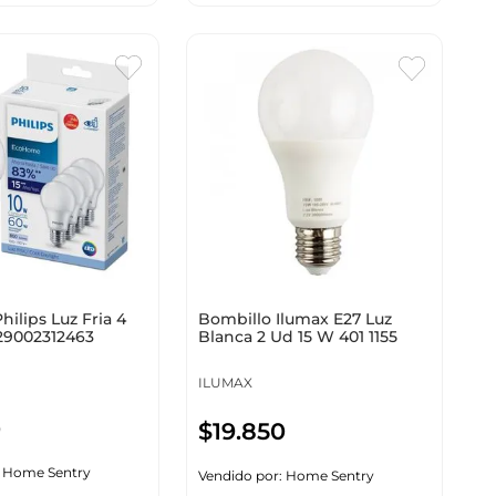
hilips Luz Fria 4
Bombillo Ilumax E27 Luz
29002312463
Blanca 2 Ud 15 W 401 1155
ILUMAX
0
$
19
.
850
:
Home Sentry
Vendido por:
Home Sentry