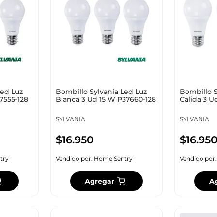
10
.
cuadros
Led Luz
Bombillo Sylvania Led Luz
Bombillo S
7555-128
Blanca 3 Ud 15 W P37660-128
Calida 3 U
SYLVANIA
SYLVANIA
$
16
.
950
$
16
.
95
try
Vendido por:
Home Sentry
Vendido por
Agregar
A