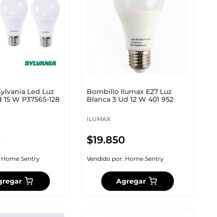
ylvania Led Luz
Bombillo Ilumax E27 Luz
d 15 W P37565-128
Blanca 3 Ud 12 W 401 952
ILUMAX
0
$
19
.
850
:
Home Sentry
Vendido por:
Home Sentry
gregar
Agregar