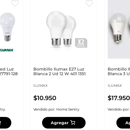
Led Luz
Bombillo Ilumax E27 Luz
Bombillo I
27791-128
Blanca 2 Ud 12 W 401 1351
Blanca 3 U
ILUMAX
ILUMAX
$
10
.
950
$
17
.
950
try
Vendido por:
Home Sentry
Vendido por
Agregar
A