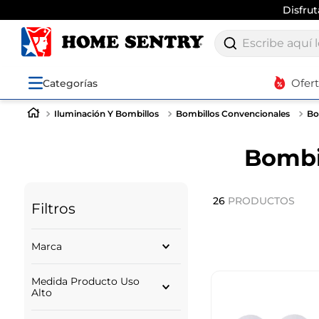
Env
Escribe aquí lo q
Ofer
Categorías
Iluminación Y Bombillos
Bombillos Convencionales
Bo
Bombi
26
PRODUCTOS
Filtros
Marca
ILUMAX
Medida Producto Uso
CLARK
Alto
SYLVANIA
PHILIPS
6.00