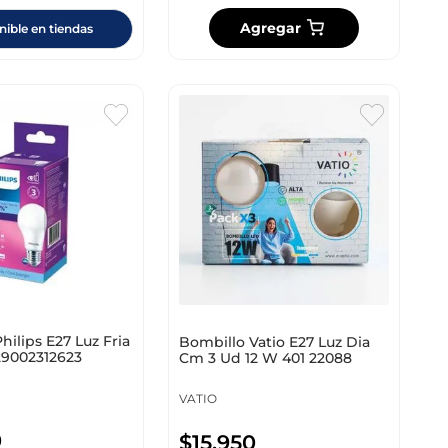
Agregar
nible en tiendas
hilips E27 Luz Fria
Bombillo Vatio E27 Luz Dia
29002312623
Cm 3 Ud 12 W 401 22088
VATIO
0
$
15
.
950