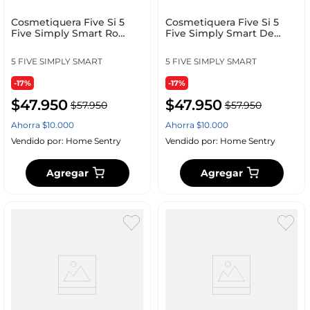
Cosmetiquera Five Si 5
Cosmetiquera Five Si 5
Five Simply Smart Ro
Five Simply Smart De
174668B Mply Smart Se
Petroleo 174668D Mpl
5 FIVE SIMPLY SMART
5 FIVE SIMPLY SMART
-17%
-17%
$
47
.
950
$
47
.
950
$
57
.
950
$
57
.
950
Ahorra
$
10
.
000
Ahorra
$
10
.
000
Vendido por:
Home Sentry
Vendido por:
Home Sentry
Agregar
Agregar