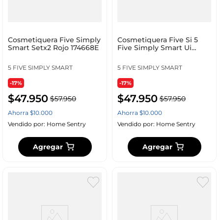
Cosmetiquera Five Simply
Cosmetiquera Five Si 5
Smart Setx2 Rojo 174668E
Five Simply Smart Ui
174668C Mply Smart Se
5 FIVE SIMPLY SMART
5 FIVE SIMPLY SMART
-17%
-17%
$
47
.
950
$
47
.
950
$
57
.
950
$
57
.
950
Ahorra
$
10
.
000
Ahorra
$
10
.
000
Vendido por:
Home Sentry
Vendido por:
Home Sentry
Agregar
Agregar