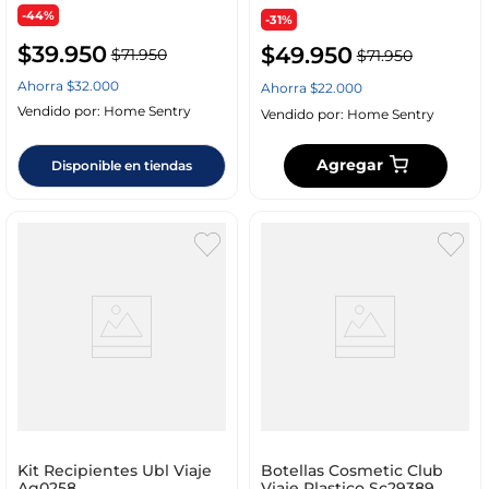
-44%
-31%
$
39
.
950
$
49
.
950
$
71
.
950
$
71
.
950
Ahorra
$
32
.
000
Ahorra
$
22
.
000
Vendido por:
Home Sentry
Vendido por:
Home Sentry
Agregar
Disponible en tiendas
Kit Recipientes Ubl Viaje
Botellas Cosmetic Club
Ag0258
Viaje Plastico Sc29389