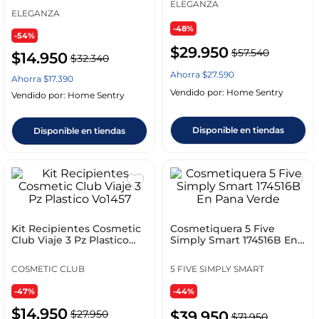
ELEGANZA
ELEGANZA
-48%
-54%
$
29
.
950
$
57
.
540
$
14
.
950
$
32
.
340
Ahorra
$
27
.
590
Ahorra
$
17
.
390
Vendido por:
Home Sentry
Vendido por:
Home Sentry
Disponible en tiendas
Disponible en tiendas
Kit Recipientes Cosmetic
Cosmetiquera 5 Five
Club Viaje 3 Pz Plastico
Simply Smart 174516B En
Vo1457
Pana Verde
COSMETIC CLUB
5 FIVE SIMPLY SMART
-47%
-44%
$
14
.
950
$
27
.
950
$
39
.
950
$
71
.
950