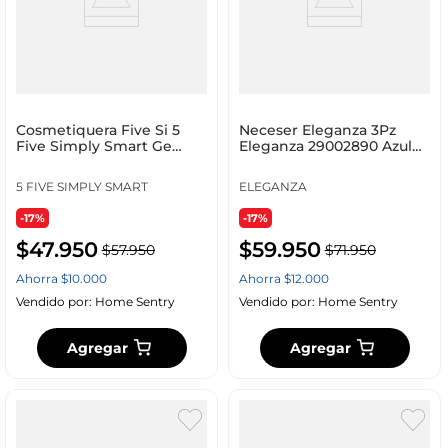
Cosmetiquera Five Si 5
Neceser Eleganza 3Pz
Five Simply Smart Ge
Eleganza 29002890 Azul
174668A Mply Smart Se
En Poliester 5
5 FIVE SIMPLY SMART
ELEGANZA
-17%
-17%
$
47
.
950
$
59
.
950
$
57
.
950
$
71
.
950
Ahorra
$
10
.
000
Ahorra
$
12
.
000
Vendido por:
Home Sentry
Vendido por:
Home Sentry
Agregar
Agregar