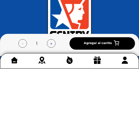
Conoce más >
Agregar al carrito
－
＋
Contáctenos
+
Acerca de Home Sentry
+
Permítenos ayudarte
+