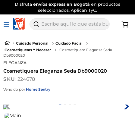
Disfruta
envíos express en Bogotá
en productos
seleccionados. Aplican TyC.
Escribe aquí lo que estás buscando
Cuidado Personal
Cuidado Facial
Cosmetiqueras Y Neceser
Cosmetiquera Eleganza Seda
Db9000020
ELEGANZA
Cosmetiquera Eleganza Seda Db9000020
:
224678
Vendido por
Home Sentry