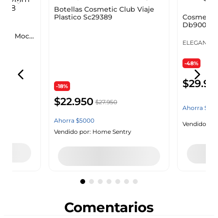
Cosmetiq
Botellas Cosmetic Club Viaje
do
Db90000
Plastico Sc29389
80Mm Moca
ELEGANZA
COSMETIC CLUB
-48%
-18%
$
29
.
95
$
22
.
950
$
27
.
950
Ahorra
$
27
.
Ahorra
$
5000
y
Vendido por
Vendido por:
Home Sentry
Agregar
Dis