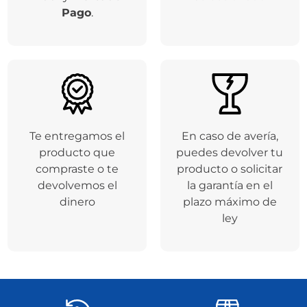
Respaldamos tus
Entregamos tu
compras a través de
producto en el
la plataforma de
tiempo de entrega
Addi
y
Mercado
seleccionado
Pago
.
Te entregamos el
En caso de avería,
producto que
puedes devolver tu
compraste o te
producto o solicitar
devolvemos el
la garantía en el
dinero
plazo máximo de
ley