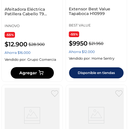
Extensor Best Value
Afeitadora Eléctrica
Tapaboca H10999
Patillera Cabello T9
Vintage Recargable
Inalámbrica
BEST VALUE
INNOVO
-55%
-55%
$
9950
$
12
.
900
$
21
.
950
$
28
.
900
Ahorra
$
12
.
000
Ahorra
$
16
.
000
Vendido por:
Home Sentry
Vendido por:
Grupo Comercia
Agregar
Disponible en tiendas