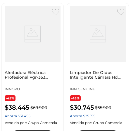
Afeitadora Eléctrica
Limpiador De Oídos
Profesional Vgr-353
Inteligente Cámara Hd
Rasuradora Recargable
Limpieza Visual 360
Usb Negro Negro
Inalámbrico Ios Y Android
INNOVO
INN GENUINE
-45%
-45%
$
38
.
445
$
30
.
745
$
69
.
900
$
55
.
900
Ahorra
$
31
.
455
Ahorra
$
25
.
155
Vendido por:
Grupo Comercia
Vendido por:
Grupo Comercia