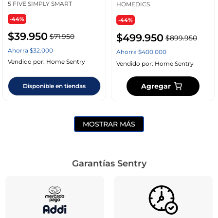
5 FIVE SIMPLY SMART
HOMEDICS
-44%
-44%
$
39
.
950
$
499
.
950
$
71
.
950
$
899
.
950
Ahorra
$
32
.
000
Ahorra
$
400
.
000
Vendido por:
Home Sentry
Vendido por:
Home Sentry
Agregar
Disponible en tiendas
MOSTRAR MÁS
Garantías Sentry