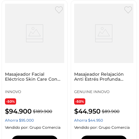
Masajeador Facial
Masajeador Relajación
Eléctrico Skin Care Con
Anti Estrés Profunda
Cubo De Hielo
Recargable 3 Velocidades
Reafirmante Piel Frio
Blanco 5v 5v Blanco
INNOVO
GENUINE INNOVO
Calor
-50%
-50%
$
94
.
900
$
44
.
950
$
189
.
900
$
89
.
900
Ahorra
$
95
.
000
Ahorra
$
44
.
950
Vendido por:
Grupo Comercia
Vendido por:
Grupo Comercia