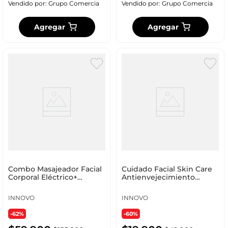
Vendido por:
Grupo Comercia
Vendido por:
Grupo Comercia
Agregar
Agregar
Combo Masajeador Facial
Cuidado Facial Skin Care
Corporal Eléctrico+
Antienvejecimiento
Diadema Banda Cabello
Silicona Mixta Día/noche
Con Velcro + Obsequio
INNOVO
INNOVO
-62%
-60%