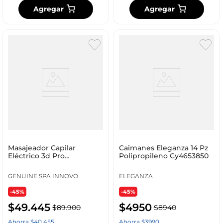
Agregar
Agregar
Masajeador Capilar
Caimanes Eleganza 14 Pz
Eléctrico 3d Pro
Polipropileno Cy4653850
Relajación Profunda
Recargable Azul 5v 5v Azul
GENUINE SPA INNOVO
ELEGANZA
-45%
-45%
$
49
.
445
$
4950
$
89
.
900
$
8940
Ahorra
$
40
.
455
Ahorra
$
3990