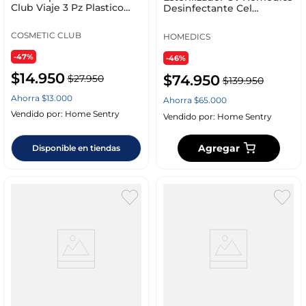
Club Viaje 3 Pz Plastico
Desinfectante Cel
Vo1457
San_C050_Bk
COSMETIC CLUB
HOMEDICS
-47%
-46%
$
14
.
950
$
74
.
950
$
27
.
950
$
139
.
950
Ahorra
$
13
.
000
Ahorra
$
65
.
000
Vendido por:
Home Sentry
Vendido por:
Home Sentry
Agregar
Disponible en tiendas