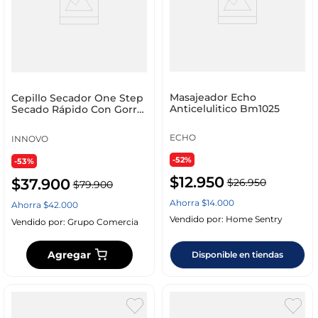
Masajeador Echo
Cepillo Secador One Step
Anticelulitico Bm1025
Secado Rápido Con Gorro
Secador
ECHO
INNOVO
-52%
-53%
$
12
.
950
$
37
.
900
$
26
.
950
$
79
.
900
Ahorra
$
14
.
000
Ahorra
$
42
.
000
Vendido por:
Home Sentry
Vendido por:
Grupo Comercia
Agregar
Disponible en tiendas