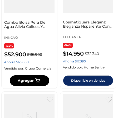
Cosmetiquera Eleganz
Combo Bolsa Pera De
Eleganza Nsparente Con
Agua Alivia Cólicos Y
Diseno A En Tpu 15X24
Medias Térmicas De
Peluche Ovejeras
ELEGANZA
INNOVO
-54%
-54%
$
14
.
950
$
52
.
900
$
32
.
340
$
115
.
900
Ahorra
$
17
.
390
Ahorra
$
63
.
000
Vendido por:
Home Sentry
Vendido por:
Grupo Comercia
Agregar
Disponible en tiendas