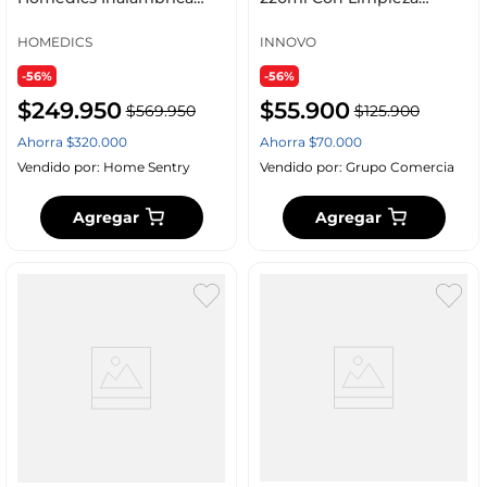
33X6Cm Sp_195H
Profunda 6 Piezas Acero
Inox Blanco Blanco
HOMEDICS
INNOVO
-56%
-56%
$
249
.
950
$
55
.
900
$
569
.
950
$
125
.
900
Ahorra
$
320
.
000
Ahorra
$
70
.
000
Vendido por:
Home Sentry
Vendido por:
Grupo Comercia
Agregar
Agregar