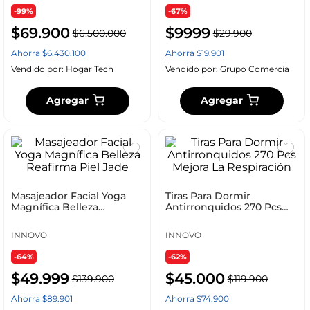
-99%
-67%
$
69
.
900
$
9999
$
6
.
500
.
000
$
29
.
900
Ahorra
$
6
.
430
.
100
Ahorra
$
19
.
901
Vendido por:
Hogar Tech
Vendido por:
Grupo Comercia
Agregar
Agregar
Masajeador Facial Yoga
Tiras Para Dormir
Magnífica Belleza
Antirronquidos 270 Pcs
Reafirma Piel Jade
Mejora La Respiración
INNOVO
INNOVO
-64%
-62%
$
49
.
999
$
45
.
000
$
139
.
900
$
119
.
900
Ahorra
$
89
.
901
Ahorra
$
74
.
900