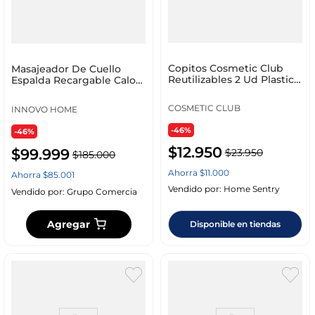
Copitos Cosmetic Club
Masajeador De Cuello
Reutilizables 2 Ud Plastico
Espalda Recargable Calor
Sc29348
Premium
COSMETIC CLUB
INNOVO HOME
-46%
-46%
$
12
.
950
$
99
.
999
$
23
.
950
$
185
.
000
Ahorra
$
11
.
000
Ahorra
$
85
.
001
Vendido por:
Home Sentry
Vendido por:
Grupo Comercia
Agregar
Disponible en tiendas