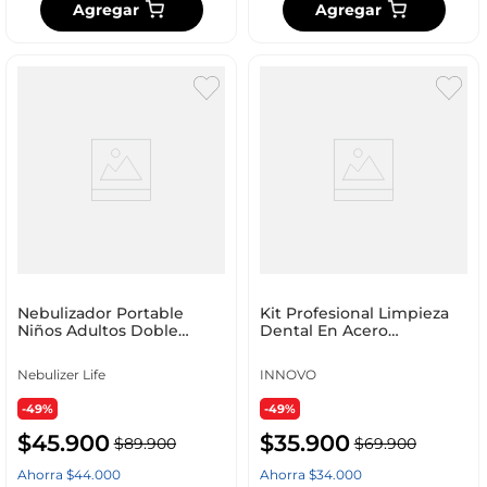
Agregar
Agregar
Nebulizador Portable
Kit Profesional Limpieza
Niños Adultos Doble
Dental En Acero
Boquilla Nebulizer
Inoxidable Estuche
Premium
Nebulizer Life
INNOVO
-49%
-49%
$
45
.
900
$
35
.
900
$
89
.
900
$
69
.
900
Ahorra
$
44
.
000
Ahorra
$
34
.
000