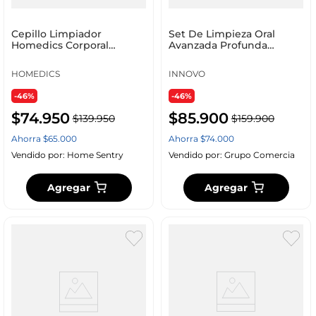
Cepillo Limpiador
Set De Limpieza Oral
Homedics Corporal
Avanzada Profunda
Bdy_300
Irrigador Recargable
HOMEDICS
INNOVO
-46%
-46%
$
74
.
950
$
85
.
900
$
139
.
950
$
159
.
900
Ahorra
$
65
.
000
Ahorra
$
74
.
000
Vendido por:
Home Sentry
Vendido por:
Grupo Comercia
Agregar
Agregar