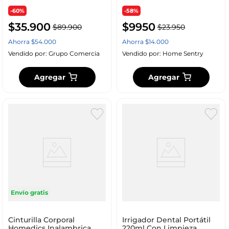
-60%
-58%
$
35
.
900
$
9950
$
89
.
900
$
23
.
950
Ahorra
$
54
.
000
Ahorra
$
14
.
000
Vendido por:
Grupo Comercia
Vendido por:
Home Sentry
Agregar
Agregar
Envío gratis
Cinturilla Corporal
Irrigador Dental Portátil
Homedics Inalambrica
220ml Con Limpieza