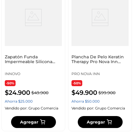
Zapatón Funda
Plancha De Pelo Keratin
Impermeable Silicona
Therapy Pro Nova Inn
Talla Grande 40 A 45
Cerámica + Argán Liso
Espejo Sin Frizz 110v 110v
INNOVO
PRO NOVA INN
-50%
-50%
$
24
.
900
$
49
.
900
$
49
.
900
$
99
.
900
Ahorra
$
25
.
000
Ahorra
$
50
.
000
Vendido por:
Grupo Comercia
Vendido por:
Grupo Comercia
Agregar
Agregar