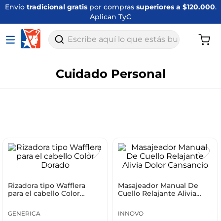
Envío
tradicional gratis
por compras
superiores a $120.000
.
Aplican TyC
Escribe aquí lo que estás buscando
Cuidado Personal
Rizadora tipo Wafflera
Masajeador Manual De
para el cabello Color
Cuello Relajante Alivia
Dorado
Dolor Cansancio
GENERICA
INNOVO