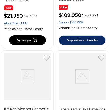
COSMETIC CLUB
-48%
-48%
$
109
.
950
$
21
.
950
$
209
.
950
$
41
.
950
Ahorra
$
100
.
000
Ahorra
$
20
.
000
Vendido por:
Home Sentry
Vendido por:
Home Sentry
Agregar
Disponible en tiendas
Kit Recipientes Cosmetic
Esterilizador Uv Homedics