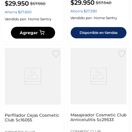
$
29
.
950
$
29
.
950
$
57
.
540
$
57
.
550
Ahorra
$
27
.
590
Ahorra
$
27
.
600
Vendido por:
Home Sentry
Vendido por:
Home Sentry
Agregar
Disponible en tiendas
Masajeador Cosmetic Club
Perfilador Cejas Cosmetic
Anticelulitis Sc29533
Club Sc16055
COSMETIC CLUB