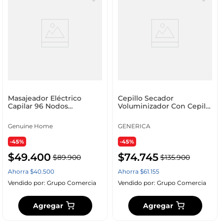
Masajeador Eléctrico
Cepillo Secador
Capilar 96 Nodos
Voluminizador Con Cepillo
Relajacion Maxima Verde
Alisadora Profesional
5v 5v Verde
Genuine Home
GENERICA
-45%
-45%
$
49
.
400
$
74
.
745
$
89
.
900
$
135
.
900
Ahorra
$
40
.
500
Ahorra
$
61
.
155
Vendido por:
Grupo Comercia
Vendido por:
Grupo Comercia
Agregar
Agregar