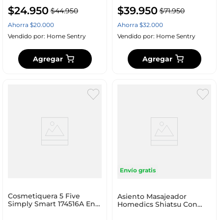
$
24
.
950
$
39
.
950
$
44
.
950
$
71
.
950
Ahorra
$
20
.
000
Ahorra
$
32
.
000
Vendido por:
Home Sentry
Vendido por:
Home Sentry
Agregar
Agregar
Envío gratis
Cosmetiquera 5 Five
Asiento Masajeador
Simply Smart 174516A En
Homedics Shiatsu Con
Pana Gris
Calor 22X6