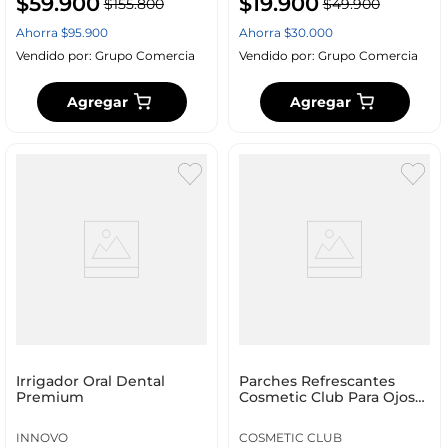
$
59
.
900
$
19
.
900
$
155
.
800
$
49
.
900
Ahorra
$
95
.
900
Ahorra
$
30
.
000
Vendido por:
Grupo Comercia
Vendido por:
Grupo Comercia
Agregar
Agregar
Irrigador Oral Dental
Parches Refrescantes
Premium
Cosmetic Club Para Ojos
Sc29441
INNOVO
COSMETIC CLUB