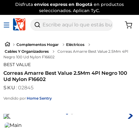
Disfruta
envíos express en Bogotá
en productos
seleccionados. Aplican TyC.
Escribe aquí lo que estás buscando
Complementos Hogar
Eléctricos
Cables Y Organizadores
Correas Amarre Best Value 2.5Mm 4Pl
Negro 100 Ud Nylon F16602
BEST VALUE
Correas Amarre Best Value 2.5Mm 4Pl Negro 100
Ud Nylon F16602
:
02845
Vendido por
Home Sentry