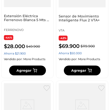
Extensión Eléctrica
Sensor de Movimiento
Ferrenovo Blanca 5 Mts y
Inteligente Flux 2 VTA+
3 Salidas Polarizadas
FERRENOVO
VTA
-44%
-42%
$
69
.
900
$
28
.
000
$
119
.
900
$
49
.
900
Ahorra
$
50
.
000
Ahorra
$
21
.
900
Vendido por:
More Products
Vendido por:
More Products
Agregar
Agregar