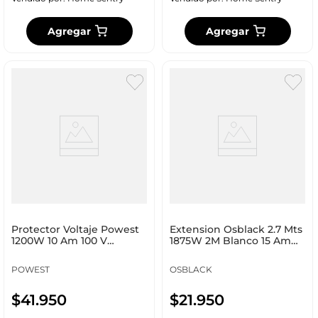
Agregar
Agregar
Protector Voltaje Powest
Extension Osblack 2.7 Mts
1200W 10 Am 100 V
1875W 2M Blanco 15 Am
Multimatic 100V
125 V Wj_46 9F
POWEST
OSBLACK
$
41
.
950
$
21
.
950