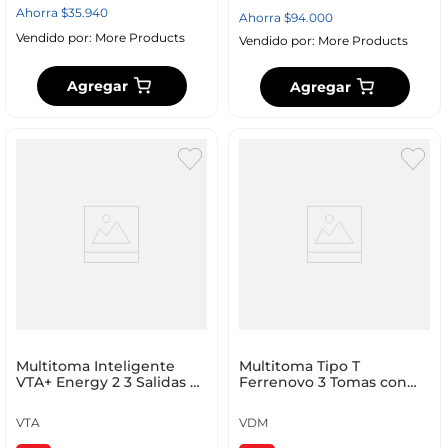
Ahorra
$
35
.
940
Ahorra
$
94
.
000
Vendido por:
More Products
Vendido por:
More Products
Agregar
Agregar
Multitoma Inteligente
Multitoma Tipo T
VTA+ Energy 2 3 Salidas 2
Ferrenovo 3 Tomas con
USB-A 1 USB-C Cable 1.2 m
Polo a Tierra Verde
VTA
VDM