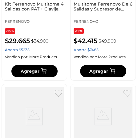
Kit Ferrenovo Multitoma 4
Multitoma Ferrenovo De 6
Salidas con PAT + Clavija
Salidas y Supresor de
De Pared 3 Salidas
Picos 90 Jul
Polarizadas
FERRENOVO
FERRENOVO
-15%
-15%
$
29
.
665
$
42
.
415
$
34
.
900
$
49
.
900
Ahorra
$
5235
Ahorra
$
7485
Vendido por:
More Products
Vendido por:
More Products
Agregar
Agregar