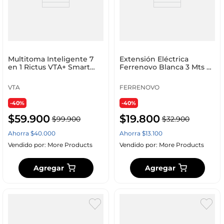
Multitoma Inteligente 7
Extensión Eléctrica
en 1 Rictus VTA+ Smart
Ferrenovo Blanca 3 Mts y
Home
3 Salidas Polarizadas
VTA
FERRENOVO
-40%
-40%
$
59
.
900
$
19
.
800
$
99
.
900
$
32
.
900
Ahorra
$
40
.
000
Ahorra
$
13
.
100
Vendido por:
More Products
Vendido por:
More Products
Agregar
Agregar