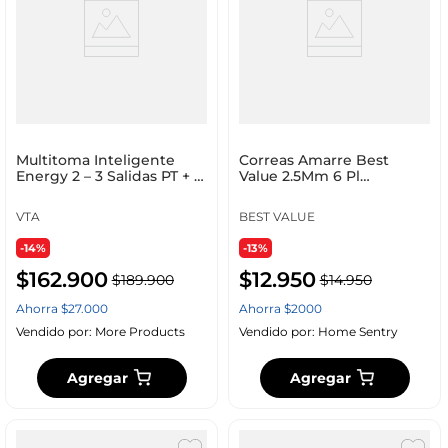
Multitoma Inteligente
Correas Amarre Best
Energy 2 – 3 Salidas PT + 2
Value 2.5Mm 6 Pl
USB-A y 1 USB-C
Transparente 100 Ud
Nylon F1
VTA
BEST VALUE
-14%
-13%
$
162
.
900
$
12
.
950
$
189
.
900
$
14
.
950
Ahorra
$
27
.
000
Ahorra
$
2000
Vendido por:
More Products
Vendido por:
Home Sentry
Agregar
Agregar