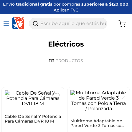
Envío
tradicional gratis
por compras
superiores a $120.000
.
Aplican TyC
Escribe aquí lo que estás buscando
Eléctricos
113
PRODUCTOS
Cable De Señal Y Potencia
Multitoma Adaptable de
Para Cámaras DVR 18 M
Pared Verde 3 Tomas con
Polo a Tierra / Polarizada