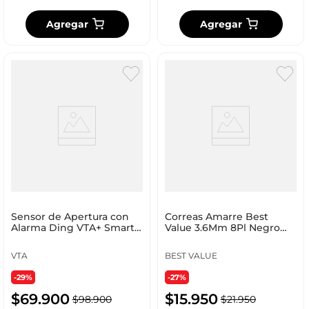
Agregar
Agregar
Sensor de Apertura con
Correas Amarre Best
Alarma Ding VTA+ Smart
Value 3.6Mm 8Pl Negro
Home
100 Ud Nylon F16606
VTA
BEST VALUE
-29%
-27%
$
69
.
900
$
15
.
950
$
98
.
900
$
21
.
950