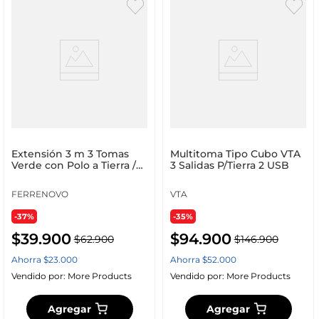
Extensión 3 m 3 Tomas
Multitoma Tipo Cubo VTA
Verde con Polo a Tierra /
3 Salidas P/Tierra 2 USB
Polarizada
FERRENOVO
VTA
-37%
-35%
$
39
.
900
$
94
.
900
$
62
.
900
$
146
.
900
Ahorra
$
23
.
000
Ahorra
$
52
.
000
Vendido por:
More Products
Vendido por:
More Products
Agregar
Agregar