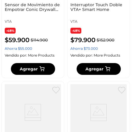
Sensor de Movimiento de
Interruptor Touch Doble
Empotrar Conic Drywall
VTA+ Smart Home
360° VTA+ Smart Home
VTA
VTA
-48%
-48%
$
59
.
900
$
79
.
900
$
114
.
900
$
152
.
900
Ahorra
$
55
.
000
Ahorra
$
73
.
000
Vendido por:
More Products
Vendido por:
More Products
Agregar
Agregar