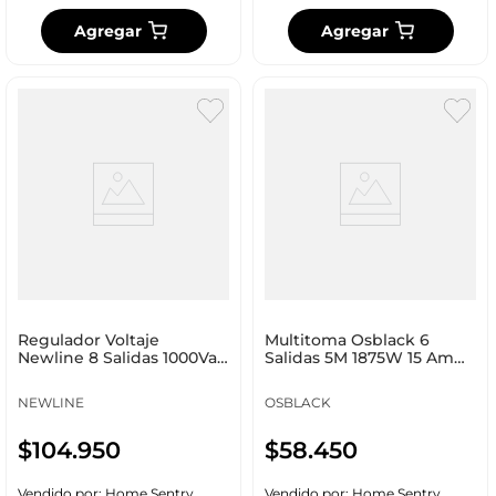
Agregar
Agregar
Regulador Voltaje
Multitoma Osblack 6
Newline 8 Salidas 1000Va
Salidas 5M 1875W 15 Am
Power 8
125 V U83 5M
NEWLINE
OSBLACK
$
104
.
950
$
58
.
450
Vendido por:
Home Sentry
Vendido por:
Home Sentry