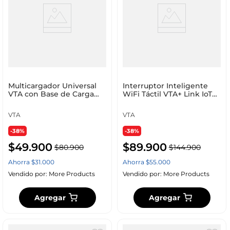
Multicargador Universal
Interruptor Inteligente
VTA con Base de Carga
WiFi Táctil VTA+ Link IoT
Inalámbrica y Conectores
Sencillo Black
Ajustables
VTA
VTA
-38%
-38%
$
49
.
900
$
89
.
900
$
80
.
900
$
144
.
900
Ahorra
$
31
.
000
Ahorra
$
55
.
000
Vendido por:
More Products
Vendido por:
More Products
Agregar
Agregar