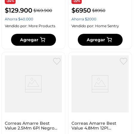
-24%
-22%
$
129
.
900
$
6950
$
169
.
900
$
8950
Ahorra
$
40
.
000
Ahorra
$
2000
Vendido por:
More Products
Vendido por:
Home Sentry
Agregar
Agregar
Correas Amarre Best
Correas Amarre Best
Value 2.5Mm 6Pl Negro
Value 4.8Mm 12Pl
100 Ud Nylon F16604
Transparente 100 Ud