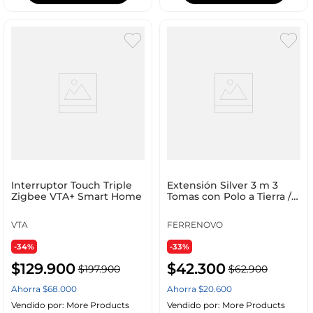
Interruptor Touch Triple
Extensión Silver 3 m 3
Zigbee VTA+ Smart Home
Tomas con Polo a Tierra /
Polarizada
VTA
FERRENOVO
-34%
-33%
$
129
.
900
$
42
.
300
$
197
.
900
$
62
.
900
Ahorra
$
68
.
000
Ahorra
$
20
.
600
Vendido por:
More Products
Vendido por:
More Products