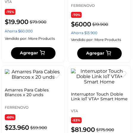
VTA
FERRENOVO
-75%
-70%
$
19
.
900
$
79
.
900
$
6000
$
19
.
900
Ahorra
$
60
.
000
Ahorra
$
13
.
900
Vendido por:
More Products
Vendido por:
More Products
Agregar
Agregar
Amarres Para Cables
Interruptor Touch Doble
Blancos x 20 unds
Link IoT VTA+ Smart Home
FERRENOVO
VTA
-60%
-53%
$
23
.
960
$
59
.
900
$
81
.
900
$
175
.
900