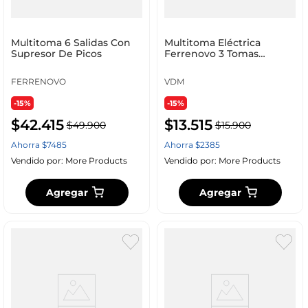
Multitoma 6 Salidas Con
Multitoma Eléctrica
Supresor De Picos
Ferrenovo 3 Tomas
Laterales con Polo a Tierra
Verde
FERRENOVO
VDM
-15%
-15%
$
42
.
415
$
13
.
515
$
49
.
900
$
15
.
900
Ahorra
$
7485
Ahorra
$
2385
Vendido por:
More Products
Vendido por:
More Products
Agregar
Agregar