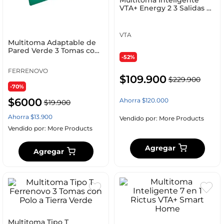
VTA+ Energy 2 3 Salidas 2
USB-A 1 USB-C Cable 1.2 m
VTA
Multitoma Adaptable de
Pared Verde 3 Tomas con
-52%
Polo a Tierra / Polarizada
FERRENOVO
$
109
.
900
$
229
.
900
-70%
$
6000
Ahorra
$
120
.
000
$
19
.
900
Ahorra
$
13
.
900
Vendido por:
More Products
Vendido por:
More Products
Agregar
Agregar
Multitoma Tipo T