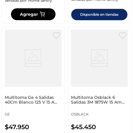
Vendido por:
Home Sentry
Agregar
Disponible en tiendas
Multitoma Ge 4 Salidas
Multitoma Osblack 6
40Cm Blanco 125 V 15 Am
Salidas 3M 1875W 15 Am
Ge14837
125 V U83 3M
GE
OSBLACK
$
47
.
950
$
45
.
450