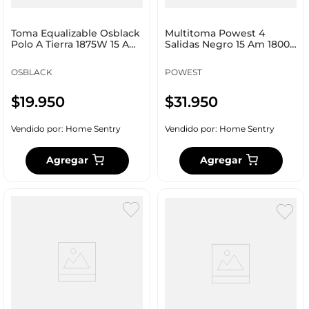
Toma Equalizable Osblack
Multitoma Powest 4
Polo A Tierra 1875W 15 Am
Salidas Negro 15 Am 1800
125 V U68-1
W Nmnet_7549
OSBLACK
POWEST
$
19
.
950
$
31
.
950
Vendido por:
Home Sentry
Vendido por:
Home Sentry
Agregar
Agregar