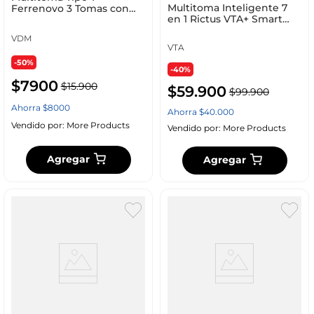
Multitoma Inteligente 7
Ferrenovo 3 Tomas con
en 1 Rictus VTA+ Smart
Polo a Tierra Verde
Home
VDM
VTA
-50%
-40%
$
7900
$
15
.
900
$
59
.
900
$
99
.
900
Ahorra
$
8000
Ahorra
$
40
.
000
Vendido por:
More Products
Vendido por:
More Products
Agregar
Agregar