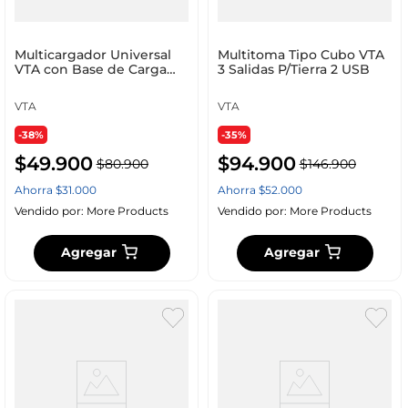
Multicargador Universal
Multitoma Tipo Cubo VTA
VTA con Base de Carga
3 Salidas P/Tierra 2 USB
Inalámbrica y Conectores
Ajustables
VTA
VTA
-38%
-35%
$
49
.
900
$
94
.
900
$
80
.
900
$
146
.
900
Ahorra
$
31
.
000
Ahorra
$
52
.
000
Vendido por:
More Products
Vendido por:
More Products
Agregar
Agregar