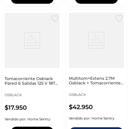
Multitom+Extens 2.7M
Tomacorriente Osblack
Osblack + Tomacorriente
Pared 6 Salidas 125 V 1875
15 Am 125 V Kit001
W U63
OSBLACK
OSBLACK
$
42
.
950
$
17
.
950
Vendido por:
Home Sentry
Vendido por:
Home Sentry