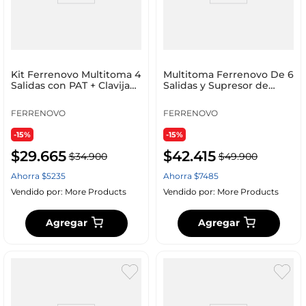
Kit Ferrenovo Multitoma 4
Multitoma Ferrenovo De 6
Salidas con PAT + Clavija
Salidas y Supresor de
De Pared 3 Salidas
Picos 90 Jul
Polarizadas
FERRENOVO
FERRENOVO
-15%
-15%
$
29
.
665
$
42
.
415
$
34
.
900
$
49
.
900
Ahorra
$
5235
Ahorra
$
7485
Vendido por:
More Products
Vendido por:
More Products
Agregar
Agregar