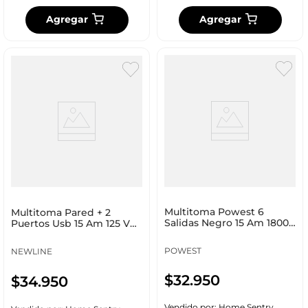
Agregar
Agregar
Multitoma Powest 6
Multitoma Pared + 2
Salidas Negro 15 Am 1800
Puertos Usb 15 Am 125 V
W Nmnet_7550
La_5S
POWEST
NEWLINE
$
32
.
950
$
34
.
950
Vendido por:
Home Sentry