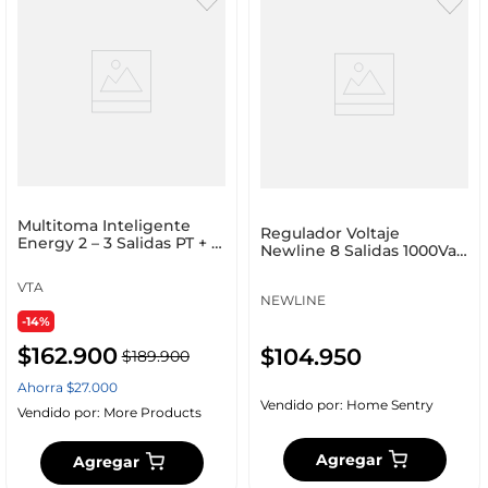
Multitoma Inteligente
Regulador Voltaje
Energy 2 – 3 Salidas PT + 2
Newline 8 Salidas 1000Va
USB-A y 1 USB-C
Power 8
VTA
NEWLINE
-14%
$
162
.
900
$
104
.
950
$
189
.
900
Ahorra
$
27
.
000
Vendido por:
Home Sentry
Vendido por:
More Products
Agregar
Agregar