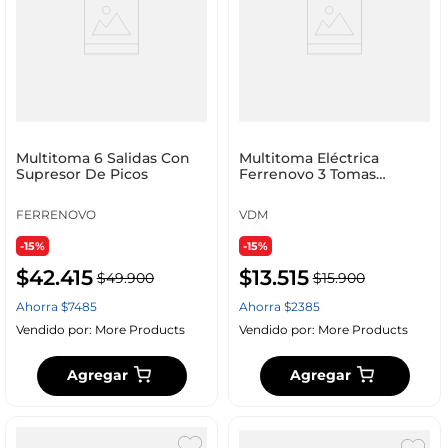
Multitoma 6 Salidas Con
Multitoma Eléctrica
Supresor De Picos
Ferrenovo 3 Tomas
Laterales con Polo a Tierra
Verde
FERRENOVO
VDM
-15%
-15%
$
42
.
415
$
13
.
515
$
49
.
900
$
15
.
900
Ahorra
$
7485
Ahorra
$
2385
Vendido por:
More Products
Vendido por:
More Products
Agregar
Agregar