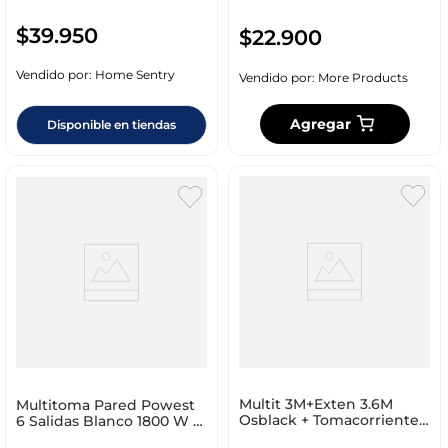
$
39
.
950
$
22
.
900
Vendido por:
Home Sentry
Vendido por:
More Products
Agregar
Disponible en tiendas
Multit 3M+Exten 3.6M
Multitoma Pared Powest
Osblack + Tomacorriente
6 Salidas Blanco 1800 W 15
15 Am 125 V Kit002
Am Multipro