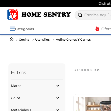
Disfru
Escribe aquí lo q
Ofer
Categorías
Cocina
Utensilios
Molino Granos Y Carnes
3
PRODUCTOS
Filtros
Marca
Mertec
Color
CORONA
PLATEADO
Materiales 1