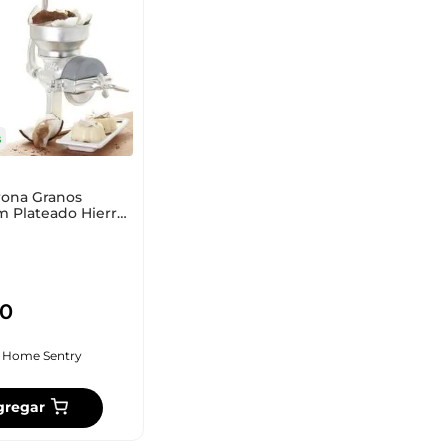
s
rona Granos
m Plateado Hierro
14200
0
:
Home Sentry
gregar