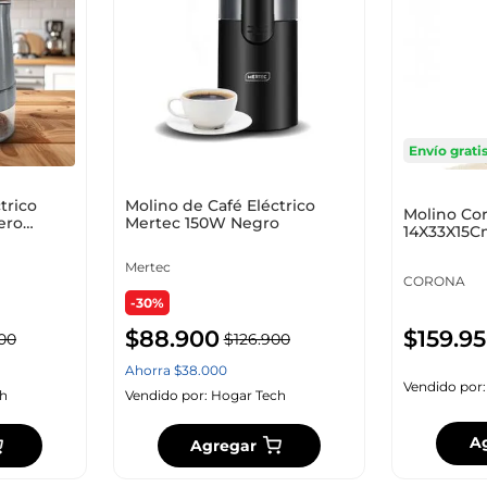
10
.
zapatero
Envío grati
trico
Molino de Café Eléctrico
Molino Co
ero
Mertec 150W Negro
14X33X15C
Fundido L
Mertec
CORONA
-30%
$
88
.
900
$
159
.
95
00
$
126
.
900
Ahorra
$
38
.
000
Vendido por
h
Vendido por:
Hogar Tech
A
Agregar