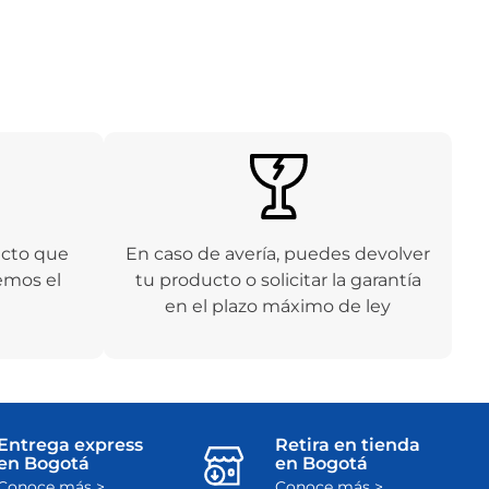
ucto que
En caso de avería, puedes devolver
emos el
tu producto o solicitar la garantía
en el plazo máximo de ley
Entrega express
Retira en tienda
en Bogotá
en Bogotá
Conoce más >
Conoce más >