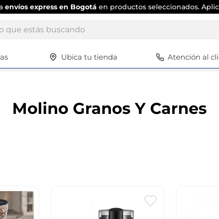
ta
envíos express en Bogotá
en productos seleccionados. Aplic
ue estás buscando
tas
Ubica tu tienda
Atención al cl
Términos más buscados
1
.
scrub daddy
2
.
escritorio
Molino Granos Y Carnes
3
.
vajilla
4
.
silla
5
.
closet
6
.
espejo
7
.
vajillas
8
.
cafetera
9
.
cuadros