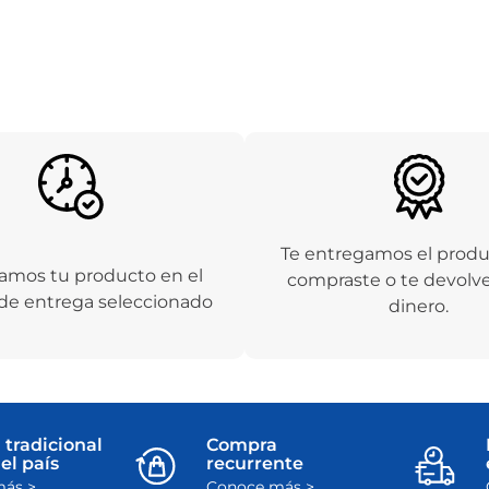
Te entregamos el prod
amos tu producto en el
compraste o te devolv
de entrega seleccionado
dinero.
 tradicional
Compra
el país
recurrente
ás >
Conoce más >