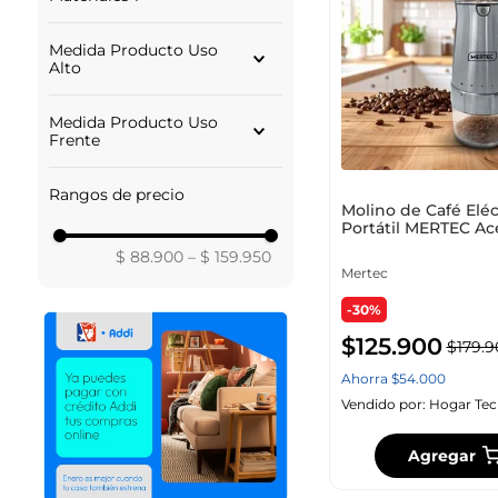
HIERRO FUNDIDO
Medida Producto Uso
Alto
33.00
Medida Producto Uso
Frente
14.50
Rangos de precio
Molino de Café Eléc
Portátil MERTEC Ac
Inoxidable
$ 88.900
–
$ 159.950
Mertec
-30%
$
125
.
900
$
179
.
9
Ahorra
$
54
.
000
Vendido por:
Hogar Tec
Agregar