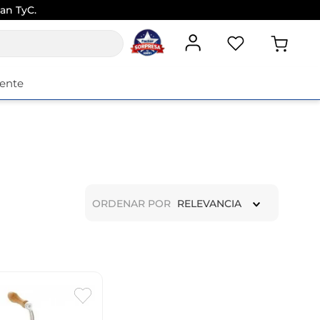
an TyC.
iente
ORDENAR POR
RELEVANCIA