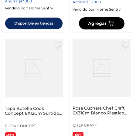
Ahorra
$
17
.
000
Ahorra
$
55
.
000
Vendido por:
Home Sentry
Vendido por:
Home Sentry
Agregar
Disponible en tiendas
Posa Cuchara Chef Craft
Tapa Botella Cook
6X31Cm Blanco Plastico
Concept 8X12Cm Surtido 3
20768
Ud Plastico Kb7906
CHEF CRAFT
COOK CONCEPT
-65%
-67%