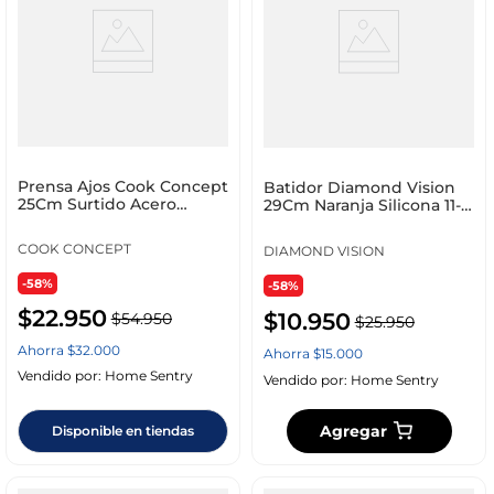
Prensa Ajos Cook Concept
Batidor Diamond Vision
25Cm Surtido Acero
29Cm Naranja Silicona 11-
Inoxidable Ku6429
1116
COOK CONCEPT
DIAMOND VISION
-58%
-58%
$
22
.
950
$
10
.
950
$
54
.
950
$
25
.
950
Ahorra
$
32
.
000
Ahorra
$
15
.
000
Vendido por:
Home Sentry
Vendido por:
Home Sentry
Agregar
Disponible en tiendas