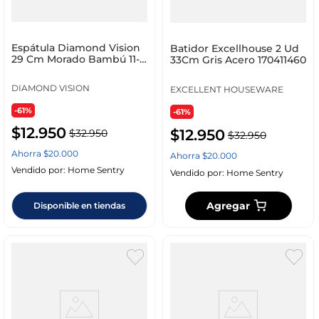
Espátula Diamond Vision
Batidor Excellhouse 2 Ud
29 Cm Morado Bambú 11-
33Cm Gris Acero 170411460
1843
DIAMOND VISION
EXCELLENT HOUSEWARE
-61%
-61%
$
12
.
950
$
12
.
950
$
32
.
950
$
32
.
950
Ahorra
$
20
.
000
Ahorra
$
20
.
000
Vendido por:
Home Sentry
Vendido por:
Home Sentry
Agregar
Disponible en tiendas