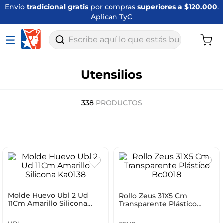
Envío
tradicional gratis
por compras
superiores a $120.000
.
Aplican TyC
Escribe aquí lo que estás buscando
Utensilios
338
PRODUCTOS
Molde Huevo Ubl 2 Ud
Rollo Zeus 31X5 Cm
11Cm Amarillo Silicona
Transparente Plástico
Ka0138
Bc0018