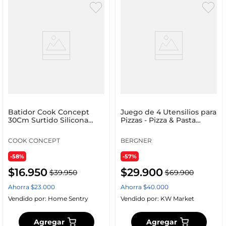
Batidor Cook Concept
Juego de 4 Utensilios para
30Cm Surtido Silicona
Pizzas - Pizza & Pasta
Kb5014
Lovers - Bergne
COOK CONCEPT
BERGNER
-58%
-57%
$
16
.
950
$
29
.
900
$
39
.
950
$
69
.
900
Ahorra
$
23
.
000
Ahorra
$
40
.
000
Vendido por:
Home Sentry
Vendido por:
KW Market
Agregar
Agregar