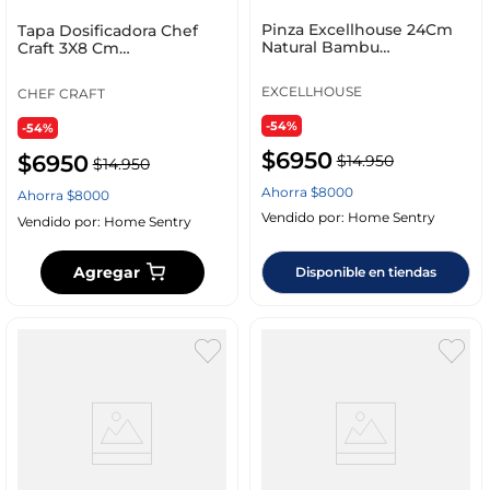
Pinza Excellhouse 24Cm
Tapa Dosificadora Chef
Natural Bambu
Craft 3X8 Cm
Ba2000060
Transparente Plástico
21291
EXCELLHOUSE
CHEF CRAFT
-54%
-54%
$
6950
$
6950
$
14
.
950
$
14
.
950
Ahorra
$
8000
Ahorra
$
8000
Vendido por:
Home Sentry
Vendido por:
Home Sentry
Agregar
Disponible en tiendas