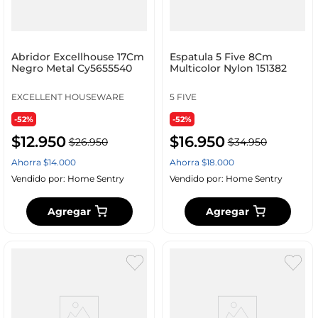
Abridor Excellhouse 17Cm
Espatula 5 Five 8Cm
Negro Metal Cy5655540
Multicolor Nylon 151382
EXCELLENT HOUSEWARE
5 FIVE
-52%
-52%
$
12
.
950
$
16
.
950
$
26
.
950
$
34
.
950
Ahorra
$
14
.
000
Ahorra
$
18
.
000
Vendido por:
Home Sentry
Vendido por:
Home Sentry
Agregar
Agregar