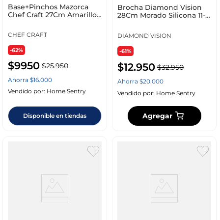
Base+Pinchos Mazorca
Brocha Diamond Vision
Chef Craft 27Cm Amarillo
28Cm Morado Silicona 11-
5 Pz Plastico 21074
1839
CHEF CRAFT
DIAMOND VISION
-62%
-61%
$
9950
$
12
.
950
$
25
.
950
$
32
.
950
Ahorra
$
16
.
000
Ahorra
$
20
.
000
Vendido por:
Home Sentry
Vendido por:
Home Sentry
Agregar
Disponible en tiendas