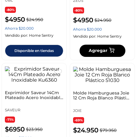
UBL
ZEUS
-80%
-80%
$
4950
$
4950
$
24
.
950
$
24
.
950
Ahorra
$
20
.
000
Ahorra
$
20
.
000
Vendido por:
Home Sentry
Vendido por:
Home Sentry
Agregar
Disponible en tiendas
Exprimidor Saveur 14Cm
Molde Hamburguesa Joie
Plateado Acero Inoxidable
12 Cm Roja Blanco Plástico
Ku6360
51030
SAVEUR
JOIE
-71%
-69%
$
6950
$
24
.
950
$
23
.
950
$
79
.
950