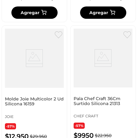
Agregar
Agregar
Pala Chef Craft 36Cm
Molde Joie Multicolor 2 Ud
Surtido Silicona 21313
Silicona 16159
CHEF CRAFT
JOIE
-57%
-57%
$
9950
$
12
.
950
$
22
.
950
$
29
.
950