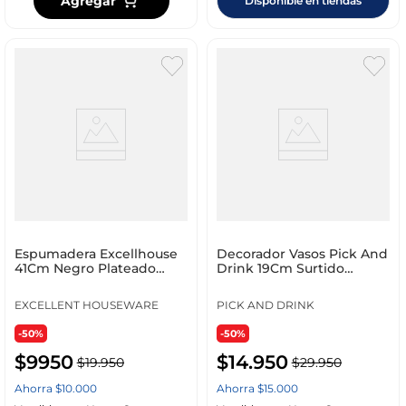
Agregar
Disponible en tiendas
Espumadera Excellhouse
Decorador Vasos Pick And
41Cm Negro Plateado
Drink 19Cm Surtido
Acero C80652180
Silicona Kb5265
EXCELLENT HOUSEWARE
PICK AND DRINK
-50%
-50%
$
9950
$
14
.
950
$
19
.
950
$
29
.
950
Ahorra
$
10
.
000
Ahorra
$
15
.
000