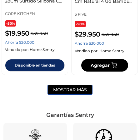
28Cm Surtido Silicona Ch-
Cm Natural 4 Ud Bambú
Cdu961
540744112
CORE KITCHEN
5 FIVE
-50%
-50%
$
19
.
950
$
29
.
950
$
39
.
950
$
59
.
950
Ahorra
$
20
.
000
Ahorra
$
30
.
000
Vendido por:
Home Sentry
Vendido por:
Home Sentry
Agregar
Disponible en tiendas
MOSTRAR MÁS
Garantías Sentry