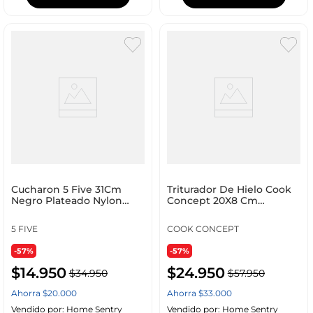
Cucharon 5 Five 31Cm
Triturador De Hielo Cook
Negro Plateado Nylon
Concept 20X8 Cm
151383
Transparente Plástico
5 FIVE
COOK CONCEPT
-57%
-57%
$
14
.
950
$
24
.
950
$
34
.
950
$
57
.
950
Ahorra
$
20
.
000
Ahorra
$
33
.
000
Vendido por:
Home Sentry
Vendido por:
Home Sentry