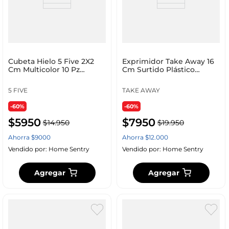
Cubeta Hielo 5 Five 2X2
Exprimidor Take Away 16
Cm Multicolor 10 Pz
Cm Surtido Plástico
Plástico 115005
Ku6346
5 FIVE
TAKE AWAY
-60%
-60%
$
5950
$
7950
$
14
.
950
$
19
.
950
Ahorra
$
9000
Ahorra
$
12
.
000
Vendido por:
Home Sentry
Vendido por:
Home Sentry
Agregar
Agregar