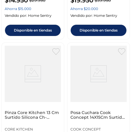
$
14
.
950
$
19
.
950
$
29
.
950
$
39
.
950
Ahorra
$
15
.
000
Ahorra
$
20
.
000
Vendido por:
Home Sentry
Vendido por:
Home Sentry
Disponible en tiendas
Disponible en tiendas
Pinza Core Kitchen 13 Cm
Posa Cuchara Cook
Surtido Silicona Ch-
Concept 14X15Cm Surtido
Cdu967
Silicona Ka3286
CORE KITCHEN
COOK CONCEPT