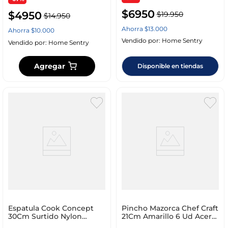
$
6950
$
4950
$
19
.
950
$
14
.
950
Ahorra
$
13
.
000
Ahorra
$
10
.
000
Vendido por:
Home Sentry
Vendido por:
Home Sentry
Agregar
Disponible en tiendas
Espatula Cook Concept
Pincho Mazorca Chef Craft
30Cm Surtido Nylon
21Cm Amarillo 6 Ud Acero
Ku6435
21075