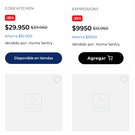
Cdu970
Nylon Bnb009P003
CORE KITCHEN
EXPRESSIONS
-25%
-23%
$
29
.
950
$
9950
$
39
.
950
$
12
.
950
Ahorra
$
10
.
000
Ahorra
$
3000
Vendido por:
Home Sentry
Vendido por:
Home Sentry
Agregar
Disponible en tiendas