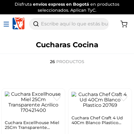
Envío
tradicional gratis
por compras
superiores a $120.000
.
Aplican TyC
Escribe aquí lo que estás buscando
Cucharas Cocina
26
PRODUCTOS
Cuchara Chef Craft 4 Ud
Cuchara Excellhouse Miel
40Cm Blanco Plastico
25Cm Transparente
20769
Acrilico 170421400