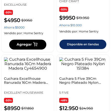
CHEF CRAFT
EXCELLHOUSE
-50%
-50%
$
9950
$
19
.
950
$
4950
$
9950
Ahorra
$
10
.
000
Ahorra
$
5000
Vendido por:
Home Sentry
Vendido por:
Home Sentry
Agregar
Disponible en tiendas
Cuchara Excellhouse
Cuchara 5 Five 39Cm
Ranurada 16Cm Madera
Negro Plateado Nylon
Madera Cy4654900
151384
EXCELLENT HOUSEWARE
5 FIVE
-50%
-48%
$
8950
$
12
.
950
$
17
.
850
$
24
.
950