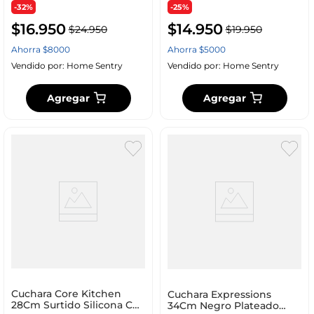
-32%
-25%
$
16
.
950
$
14
.
950
$
24
.
950
$
19
.
950
Ahorra
$
8000
Ahorra
$
5000
Vendido por:
Home Sentry
Vendido por:
Home Sentry
Agregar
Agregar
Cuchara Core Kitchen
Cuchara Expressions
28Cm Surtido Silicona Ch-
34Cm Negro Plateado