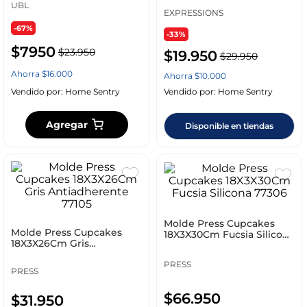
UBL
D600Kb0465
EXPRESSIONS
-67%
-33%
$
7950
$
23
.
950
$
19
.
950
$
29
.
950
Ahorra
$
16
.
000
Ahorra
$
10
.
000
Vendido por:
Home Sentry
Vendido por:
Home Sentry
Agregar
Disponible en tiendas
Molde Press Cupcakes
Molde Press Cupcakes
18X3X30Cm Fucsia Silicona
18X3X26Cm Gris
77306
Antiadherente 77105
PRESS
PRESS
$
66
.
950
$
31
.
950