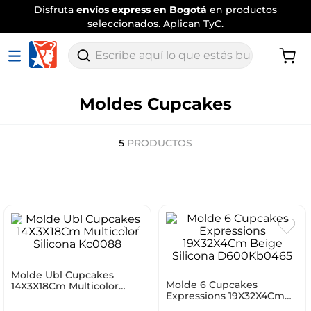
Disfruta
envíos express en Bogotá
en productos
seleccionados. Aplican TyC.
Escribe aquí lo que estás buscando
Moldes Cupcakes
5
PRODUCTOS
Molde Ubl Cupcakes
Molde 6 Cupcakes
14X3X18Cm Multicolor
Expressions 19X32X4Cm
Silicona Kc0088
Beige Silicona