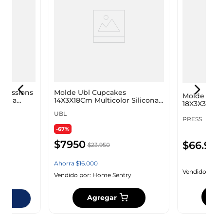
pressions
Molde Ubl Cupcakes
Molde Pr
icona
14X3X18Cm Multicolor Silicona
18X3X30Cm
Kc0088
77306
UBL
PRESS
-67%
$
7950
$
66
.
95
$
23
.
950
Ahorra
$
16
.
000
Vendido por
y
Vendido por:
Home Sentry
Agregar
ndas