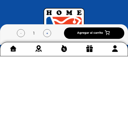
Agregar al carrito
－
＋
Contáctenos
+
Acerca de Home Sentry
+
Permítenos ayudarte
+