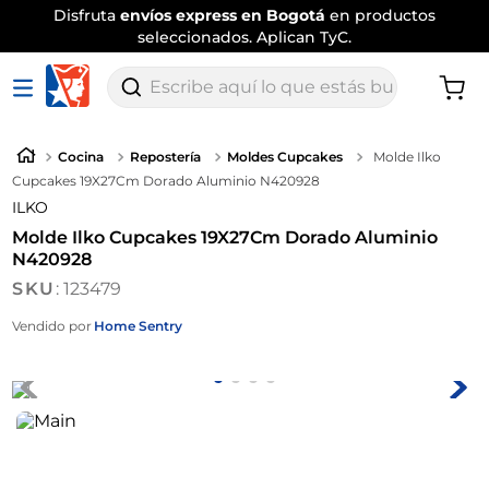
Disfruta
envíos express en Bogotá
en productos
seleccionados. Aplican TyC.
Escribe aquí lo que estás buscando
Cocina
Repostería
Moldes Cupcakes
Molde Ilko
Cupcakes 19X27Cm Dorado Aluminio N420928
ILKO
Molde Ilko Cupcakes 19X27Cm Dorado Aluminio
N420928
:
123479
Vendido por
Home Sentry