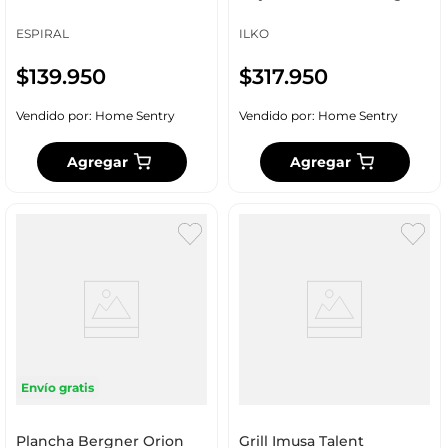
Forjado Foa0628
Aluminio 1123896
ESPIRAL
ILKO
$
139
.
950
$
317
.
950
Vendido por:
Home Sentry
Vendido por:
Home Sentry
Agregar
Agregar
Envío gratis
Plancha Bergner Orion
Grill Imusa Talent