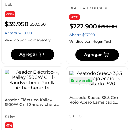
UBL
BLACK AND DECKER
-33%
-23%
$
39
.
950
$
59
.
950
$
222
.
900
$
290
.
000
Ahorra
$
20
.
000
Ahorra
$
67
.
100
Vendido por:
Home Sentry
Vendido por:
Hogar Tech
Agregar
Agregar
Envío gratis
Asatodo Sueco 36.5 Cm
Asador Eléctrico Kalley
Rojo Acero Esmaltado
1500W Grill Sandwichera
1520
Parrilla Antiadherente
SUECO
Kalley
-11%