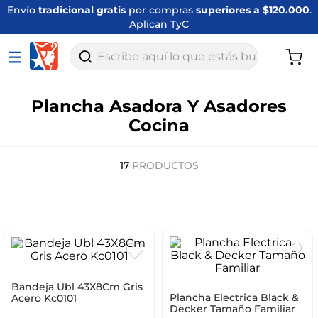
Envío
tradicional gratis
por compras
superiores a $120.000
.
Aplican TyC
Escribe aquí lo que estás buscando
Plancha Asadora Y Asadores
Cocina
17
PRODUCTOS
Bandeja Ubl 43X8Cm Gris
Plancha Electrica Black &
Acero Kc0101
Decker Tamaño Familiar