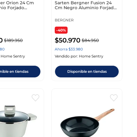
ner Orion 24 Cm
Sarten Bergner Fusion 24
nio Forjado
Cm Negro Aluminio Forjado
bg
Bg35752Bkk
BERGNER
-40%
0
$
50
.
970
$
189
.
950
$
84
.
950
80
Ahorra
$
33
.
980
:
Home Sentry
Vendido por:
Home Sentry
nible en tiendas
Disponible en tiendas