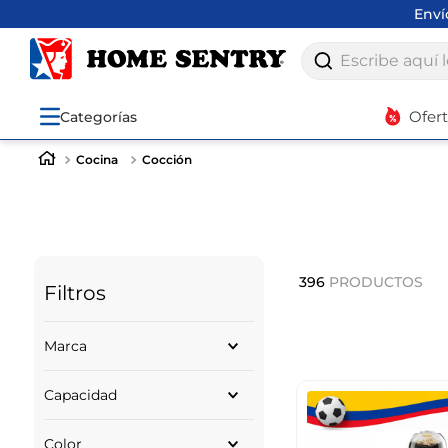
Env
Escribe aquí lo q
Ofer
Categorías
Cocina
Cocción
396
PRODUCTOS
Filtros
Marca
IMUSA
Capacidad
UNIVERSAL
ILKO
LITROS
BERGNER
Color