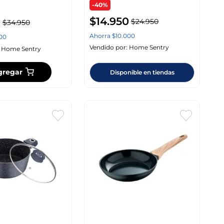
-40%
$
14
.
950
0
$
24
.
950
$
34
.
950
Ahorra
$
10
.
000
00
Vendido por:
Home Sentry
:
Home Sentry
gregar
Disponible en tiendas