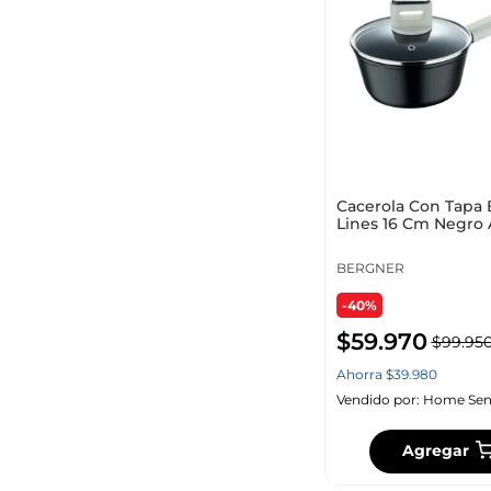
Cacerola Con Tapa
Lines 16 Cm Negro 
Forjado Bg35
BERGNER
-40%
$
59
.
970
$
99
.
95
Ahorra
$
39
.
980
Vendido por:
Home Sen
Agregar