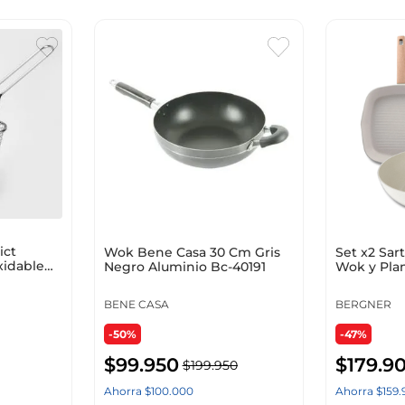
ict
Wok Bene Casa 30 Cm Gris
Set x2 Sar
xidable
Negro Aluminio Bc-40191
Wok y Pla
Aluminio F
BENE CASA
BERGNER
-50%
-47%
$
99
.
950
$
179
.
9
$
199
.
950
Ahorra
$
100
.
000
Ahorra
$
159
.