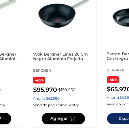
Sarten Be
 Bergner
Wok Bergner Lines 26 Cm
Cm Negro 
Aluminio
Negro Aluminio Forjado
Bg35753B
Bg35345Bkk
BERGNER
BERGNER
-40%
-40%
$
65
.
97
$
95
.
970
0
$
159
.
950
Ahorra
$
43
.
Ahorra
$
63
.
980
Vendido por
try
Vendido por:
Home Sentry
Agregar
Dispo