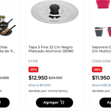
10
.
cuadros
llas
Tapa 5 Five 22 Cm Negro
Vaporera 
a de 11
Plateado Aluminio 135180
Cm Multico
Crispetera
Ku6438
2020
5 FIVE
COOK CON
-57%
-56%
$
12
.
950
$
11
.
950
0
.
000
$
29
.
950
Ahorra
$
17
.
000
Ahorra
$
15
.
5
h
Vendido por:
Home Sentry
Vendido por
Agregar
A