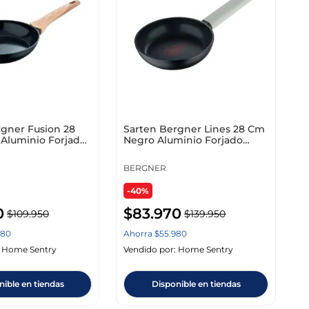
rgner Fusion 28
Sarten Bergner Lines 28 Cm
Aluminio Forjado
Negro Aluminio Forjado
kk
Bg35343Bkk
BERGNER
-40%
0
$
83
.
970
$
109
.
950
$
139
.
950
980
Ahorra
$
55
.
980
:
Home Sentry
Vendido por:
Home Sentry
nible en tiendas
Disponible en tiendas