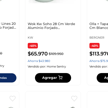
 Lines 20
Wok Kw Soho 28 Cm Verde
Olla + Tap
o Forjado
Aluminio Forjado
Cm Blanco
Woksh28Mi
Bg35351Gy
KW
BERGNER
-40%
-40%
$
65
.
970
$
113
.
97
0
$
109
.
950
Ahorra
$
43
.
980
Ahorra
$
75
.
9
try
Vendido por:
Home Sentry
Vendido por
Agregar
A
endas