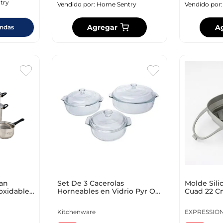
try
Vendido por:
Home Sentry
Vendido por
Agregar
A
endas
San
Set De 3 Cacerolas
Molde Sili
oxidable
Horneables en Vidrio Pyr O
Cuad 22 Cm
Rey
320320
Kitchenware
EXPRESSIO