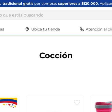
ío
tradicional gratis
por compras
superiores a $120.000
. Aplica
ue estás buscando
tas
Ubica tu tienda
Atención al cl
Términos más buscados
1
.
scrub daddy
2
.
escritorio
Cocción
3
.
vajilla
4
.
silla
5
.
closet
6
.
espejo
7
.
vajillas
8
.
cafetera
9
.
zapatero