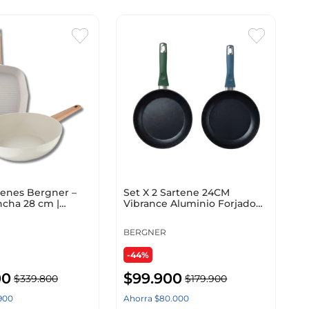
tenes Bergner –
Set X 2 Sartene 24CM
ncha 28 cm |
Vibrance Aluminio Forjado
orjado Naturally
Induccion Colores Surtidos
BERGNER
-44%
00
$
99
.
900
$
339
.
800
$
179
.
900
900
Ahorra
$
80
.
000