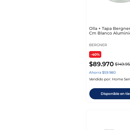
Olla + Tapa Bergner
Cm Blanco Alumini
Bg35350Gy
BERGNER
-40%
$
89
.
970
$
149
.
95
Ahorra
$
59
.
980
Vendido por:
Home Sen
Disponible en ti