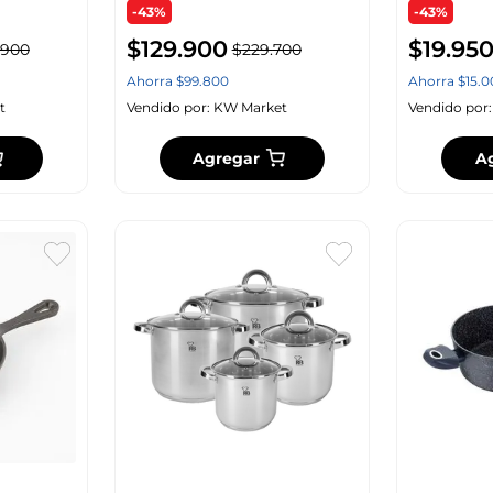
-43%
-43%
$
129
.
900
$
19
.
95
900
$
229
.
700
Ahorra
$
99
.
800
Ahorra
$
15
.
0
t
Vendido por:
KW Market
Vendido por
Agregar
A