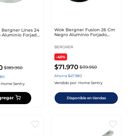
Wok Bergner Fusion 26 Cm
a Bergner Lines 24
Negro Aluminio Forjado
 Aluminio Forjado
Bg35754Bkk
BERGNER
-40%
$
71
.
970
0
$
119
.
950
$
189
.
950
Ahorra
$
47
.
980
80
Vendido por:
Home Sentry
:
Home Sentry
gregar
Disponible en tiendas