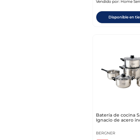
Vendido por:
Home Sen
Disponible en ti
Unidades x Paquete
Batería de cocina 
Ignacio de acero in
8 piezas - Toledo
BERGNER
Rangos de precio