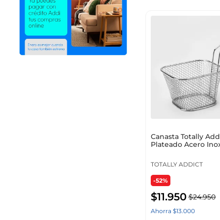
Mostrar 7 más
Peso
Canasta Totally Add
Plateado Acero Ino
Ka1450
TOTALLY ADDICT
-52%
Sub-Categoría
$
11
.
950
$
24
.
950
Ahorra
$
13
.
000