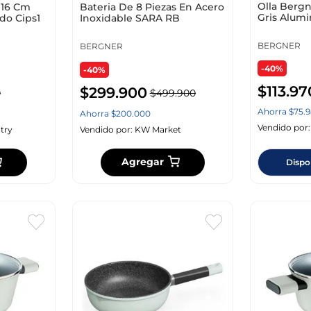
Olla Berg
 16 Cm
Bateria De 8 Piezas En Acero
Gris Alumi
do Cips1
Inoxidable SARA RB
Bg30381M
BERGNER
BERGNER
-40%
-40%
$
113
.
97
$
299
.
900
0
$
499
.
900
Ahorra
$
75
.
9
Ahorra
$
200
.
000
Vendido por
try
Vendido por:
KW Market
Agregar
Dispo