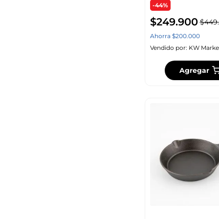
-44%
$
249
.
900
$
449
.
$ 7450
–
$ 5.000.000
Ahorra
$
200
.
000
Vendido por:
KW Marke
Agregar