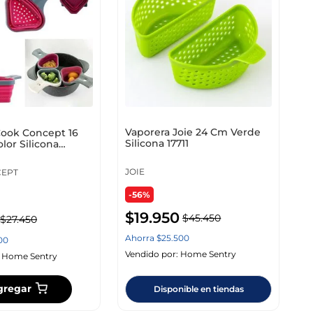
Vaporera Joie 24 Cm Verde
Cook Concept 16
Silicona 17711
lor Silicona
JOIE
CEPT
-56%
$
19
.
950
$
45
.
450
$
27
.
450
Ahorra
$
25
.
500
00
Vendido por:
Home Sentry
:
Home Sentry
gregar
Disponible en tiendas