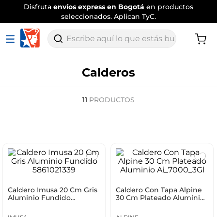
Disfruta
envíos express en Bogotá
en productos
seleccionados. Aplican TyC.
Escribe aquí lo que estás buscando
Calderos
11
PRODUCTOS
Caldero Imusa 20 Cm Gris
Caldero Con Tapa Alpine
Aluminio Fundido
30 Cm Plateado Aluminio
5861021339
Ai_7000_3Gl