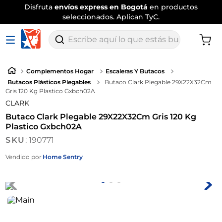
Disfruta
envíos express en Bogotá
en productos
seleccionados. Aplican TyC.
Escribe aquí lo que estás buscando
Complementos Hogar
Escaleras Y Butacos
Butacos Plásticos Plegables
Butaco Clark Plegable 29X22X32Cm
Gris 120 Kg Plastico Gxbch02A
CLARK
Butaco Clark Plegable 29X22X32Cm Gris 120 Kg
Plastico Gxbch02A
:
190771
Vendido por
Home Sentry