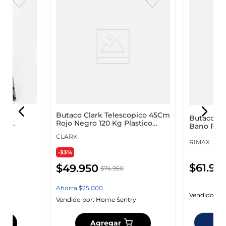
e
Butaco Clark Telescopico 45Cm
Butaco Ri
 Kg
Rojo Negro 120 Kg Plastico
Bano Plas
Bt_01
CLARK
RIMAX
-33%
$
61
.
95
$
49
.
950
$
74
.
950
Ahorra
$
25
.
000
Vendido por
y
Vendido por:
Home Sentry
Dis
Agregar