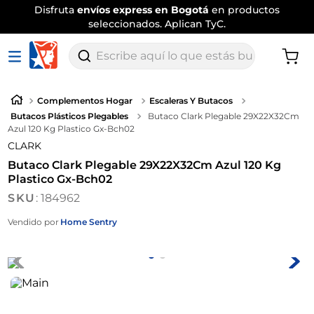
Disfruta
envíos express en Bogotá
en productos
seleccionados. Aplican TyC.
Escribe aquí lo que estás buscando
Complementos Hogar
Escaleras Y Butacos
Butacos Plásticos Plegables
Butaco Clark Plegable 29X22X32Cm
Azul 120 Kg Plastico Gx-Bch02
CLARK
Butaco Clark Plegable 29X22X32Cm Azul 120 Kg
Plastico Gx-Bch02
:
184962
Vendido por
Home Sentry