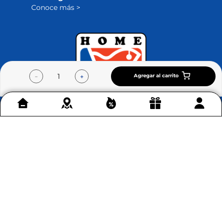
Conoce más >
Agregar al carrito
－
＋
Contáctenos
+
Acerca de Home Sentry
+
Permítenos ayudarte
+