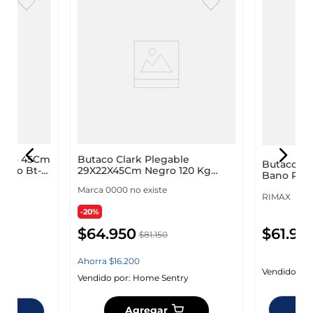
opico 45Cm
Butaco Clark Plegable
Butaco Ri
stico Bt-
29X22X45Cm Negro 120 Kg
Bano Plas
Plastico Bc45N
Marca 0000 no existe
RIMAX
-20%
$
61
.
95
$
64
.
950
$
81
.
150
Ahorra
$
16
.
200
Vendido por
y
Vendido por:
Home Sentry
Dis
Agregar
ndas