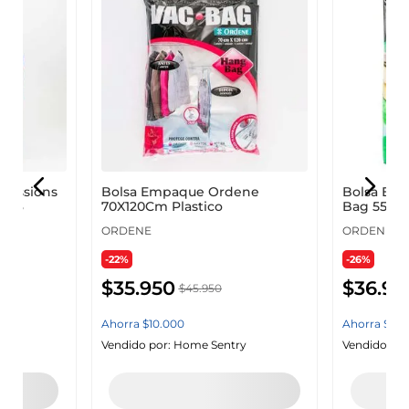
pressions
Bolsa Empaque Ordene
Bolsa Emp
6053
70X120Cm Plastico
Bag 55600
ORDENE
ORDENE
-22%
-26%
$
35
.
950
$
36
.
94
$
45
.
950
Ahorra
$
10
.
000
Ahorra
$
13
.
0
y
Vendido por:
Home Sentry
Vendido por
Agregar