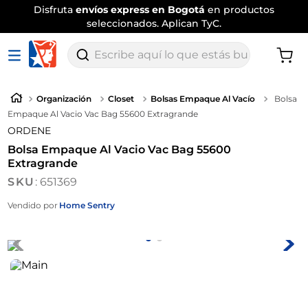
Disfruta
envíos express en Bogotá
en productos
seleccionados. Aplican TyC.
Escribe aquí lo que estás buscando
Organización
Closet
Bolsas Empaque Al Vacío
Bolsa
Empaque Al Vacio Vac Bag 55600 Extragrande
ORDENE
Bolsa Empaque Al Vacio Vac Bag 55600
Extragrande
:
651369
Vendido por
Home Sentry