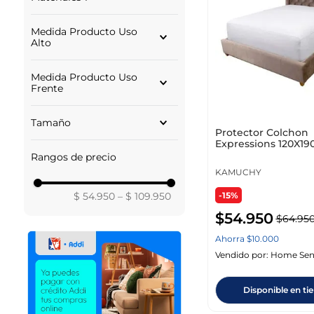
IMPERMEABLE
Medida Producto Uso
PVC
Alto
POLIESTER
190.00
Medida Producto Uso
Frente
120.00
Tamaño
Protector Colchon
Expressions 120X1
SEMIDOBLE
Blanco Impermeabl
Rangos de precio
KAMUCHY
$ 54.950
–
$ 109.950
-15%
$
54
.
950
$
64
.
95
Ahorra
$
10
.
000
Vendido por:
Home Sen
Disponible en ti