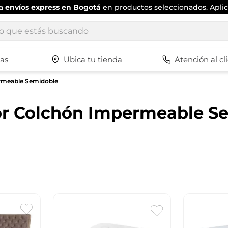
ta
envíos express en Bogotá
en productos seleccionados. Aplic
ue estás buscando
tas
Ubica tu tienda
Atención al cl
Términos más buscados
1
.
scrub daddy
rmeable Semidoble
2
.
escritorio
or Colchón Impermeable S
3
.
vajilla
4
.
silla
5
.
closet
6
.
espejo
7
.
vajillas
8
.
cafetera
9
.
zapatero