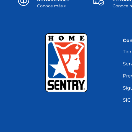
Conoce más >
Conoce m
Con
Tie
Serv
Pre
Sig
SIC