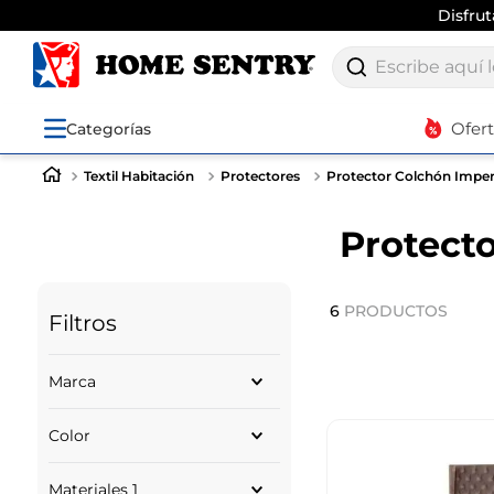
Disfru
Escribe aquí lo q
Ofer
Categorías
Textil Habitación
Protectores
Protector Colchón Impe
Protect
6
PRODUCTOS
Filtros
Marca
EXPRESSIONS
Color
SIN MARCA
KAMUCHY
BLANCO
Materiales 1