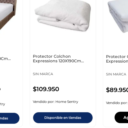
10
.
cuadros
Protector Colchon
Protector
90Cm
Expressions 120X190Cm
Expressio
e 9143
Blanco Impermeable 6106
Blanco Im
SIN MARCA
SIN MARCA
$
109
.
950
$
89
.
95
0
Vendido por:
Home Sentry
Vendido por
try
A
Disponible en tiendas
endas