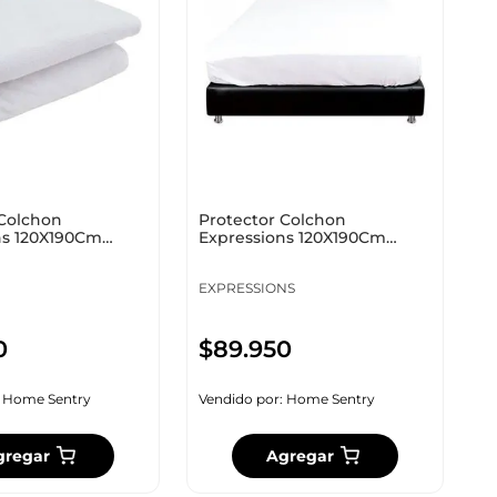
 Colchon
Protector Colchon
ns 120X190Cm
Expressions 120X190Cm
permeable 1833
Blanco Impermeable 6352
EXPRESSIONS
0
$
89
.
950
:
Home Sentry
Vendido por:
Home Sentry
gregar
Agregar