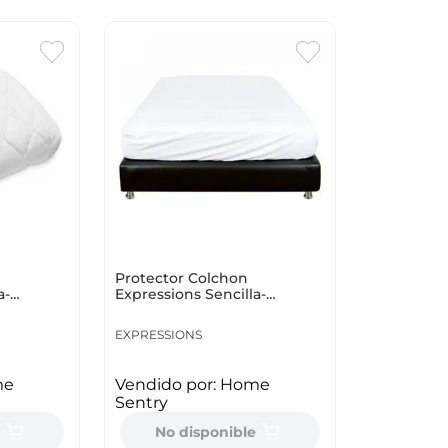
Protector Colchon
a-
Expressions Sencilla-
Cm Polie
Semidoble 120X190Cm Blan
EXPRESSIONS
me
Vendido por:
Home
Sentry
e
No disponible