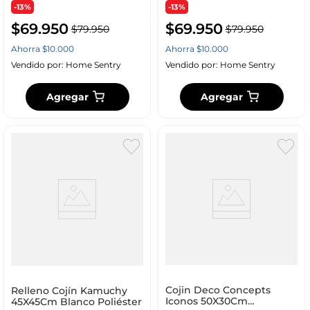
-13%
-13%
$
69
.
950
$
69
.
950
$
79
.
950
$
79
.
950
Ahorra
$
10
.
000
Ahorra
$
10
.
000
Vendido por:
Home Sentry
Vendido por:
Home Sentry
Agregar
Agregar
Cojin Deco Concepts
Relleno Cojín Kamuchy
Iconos 50X30Cm
45X45Cm Blanco Poliéster