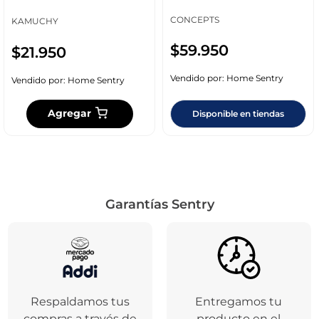
Multicolor Poliester
CONCEPTS
KAMUCHY
$
59
.
950
$
21
.
950
Vendido por:
Home Sentry
Vendido por:
Home Sentry
Agregar
Disponible en tiendas
Garantías Sentry
Respaldamos tus
Entregamos tu
compras a través de
producto en el