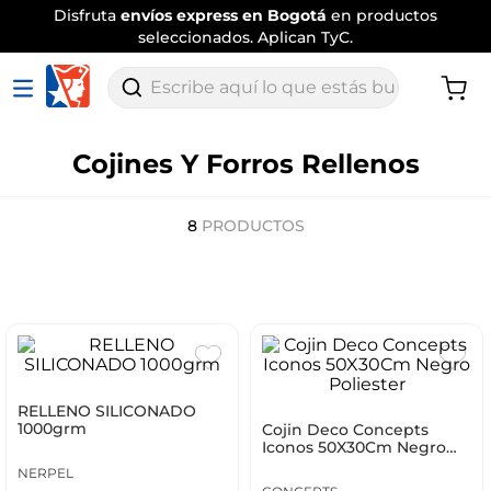
Disfruta
envíos express en Bogotá
en productos
seleccionados. Aplican TyC.
Escribe aquí lo que estás buscando
Cojines Y Forros Rellenos
8
PRODUCTOS
RELLENO SILICONADO
1000grm
Cojin Deco Concepts
Iconos 50X30Cm Negro
Poliester
NERPEL