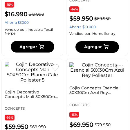
CONCEPTS
-15%
-14%
$
16
.
990
$
19
.
990
$
59
.
950
$
69
.
950
Ahorra
$
3000
Ahorra
$
10
.
000
Vendido por:
Industria Textil
Nerpel
Vendido por:
Home Sentry
Agregar
Agregar
Cojin Concepts Esencial
Cojin Decorativo
50X30Cm Azul Rey
Concepts Mali 50X50Cm
Poliester
Blanco Cafe Poliester 5
CONCEPTS
CONCEPTS
-13%
-14%
$
69
.
950
$
79
.
950
$
59
.
950
$
69
.
950