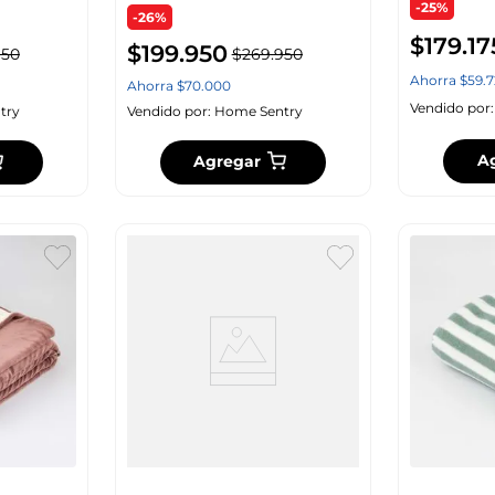
-25%
-26%
$
179
.
17
$
199
.
950
950
$
269
.
950
Ahorra
$
59
.
7
Ahorra
$
70
.
000
Vendido por
try
Vendido por:
Home Sentry
A
Agregar