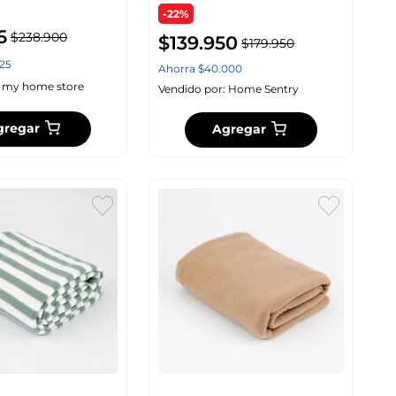
-22%
5
$
238
.
900
$
139
.
950
$
179
.
950
25
Ahorra
$
40
.
000
:
my home store
Vendido por:
Home Sentry
gregar
Agregar