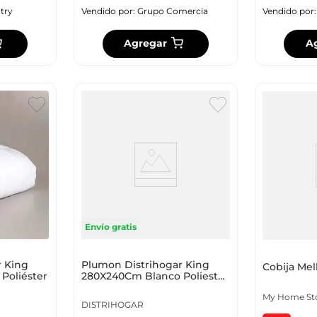
try
Vendido por:
Grupo Comercia
Vendido por
Agregar
A
Envío gratis
r King
Plumon Distrihogar King
Cobija Me
Poliéster
280X240Cm Blanco Poliester
Pt12383 - E10
My Home St
DISTRIHOGAR