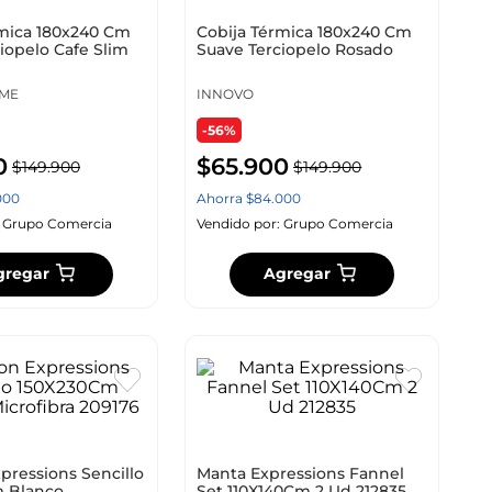
rmica 180x240 Cm
Cobija Térmica 180x240 Cm
iopelo Cafe Slim
Suave Terciopelo Rosado
ME
INNOVO
-56%
0
$
65
.
900
$
149
.
900
$
149
.
900
000
Ahorra
$
84
.
000
:
Grupo Comercia
Vendido por:
Grupo Comercia
gregar
Agregar
pressions Sencillo
Manta Expressions Fannel
 Blanco
Set 110X140Cm 2 Ud 212835