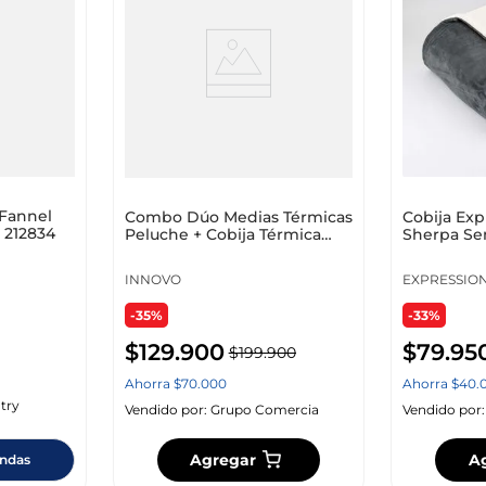
 Fannel
Combo Dúo Medias Térmicas
Cobija Exp
 212834
Peluche + Cobija Térmica
Sherpa Se
Ovejera 180 X 240 Azul Doble
Gris Poliés
Faz
INNOVO
EXPRESSIO
-35%
-33%
$
129
.
900
$
79
.
95
$
199
.
900
Ahorra
$
70
.
000
Ahorra
$
40
.
try
Vendido por:
Grupo Comercia
Vendido por
Agregar
A
endas