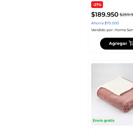
-27%
$
189
.
950
$
259
.
Ahorra
$
70
.
000
Vendido por:
Home Sen
Agregar
Envío gratis