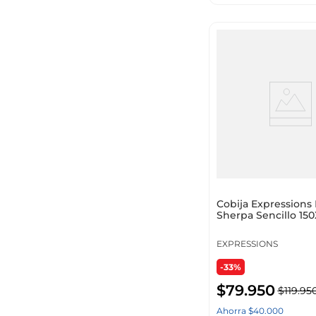
Cobija Expressions 
Sherpa Sencillo 1
Taupe Poliéster
EXPRESSIONS
-33%
$
79
.
950
$
119
.
95
Ahorra
$
40
.
000