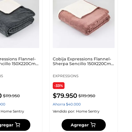
ressions Flannel-
Cobija Expressions Flannel-
ncillo 150X220Cm
Sherpa Sencillo 150X220Cm
ter
Rose Poliéster
NS
EXPRESSIONS
-33%
0
$
79
.
950
$
119
.
950
$
119
.
950
000
Ahorra
$
40
.
000
:
Home Sentry
Vendido por:
Home Sentry
gregar
Agregar