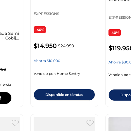
Microfibra
EXPRESSIONS
EXPRESSIO
-40%
-40%
ada Semi
 + Cobija
 X 240
$
14
.
950
$
24
.
950
$
119
.
95
Ahorra
$
10
.
000
Ahorra
$
80
.
900
Vendido por:
Home Sentry
Vendido por
mercia
Disponible en tiendas
Dispo