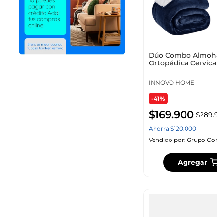
Dúo Combo Almoh
Ortopédica Cervical
Tamano
Térmica Ovejera 180
Azul
INNOVO HOME
-41%
$
169
.
900
$
289
.
Ahorra
$
120
.
000
Vendido por:
Grupo Co
Agregar
Unidades x Paquete