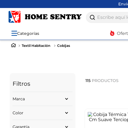
Env
Escribe aquí lo q
Ofer
Categorías
Textil Habitación
Cobijas
115
PRODUCTOS
Filtros
Marca
EXPRESSIONS
Color
FENISSA
INNOVO HOME
BLANCO
SIN MARCA
Garantía