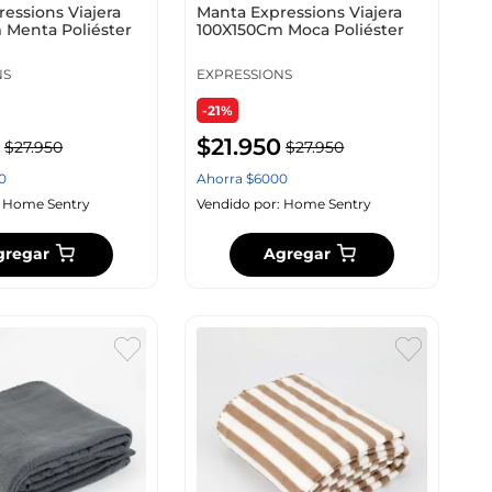
essions Viajera
Manta Expressions Viajera
 Menta Poliéster
100X150Cm Moca Poliéster
NS
EXPRESSIONS
-21%
$
21
.
950
$
27
.
950
$
27
.
950
0
Ahorra
$
6000
:
Home Sentry
Vendido por:
Home Sentry
gregar
Agregar