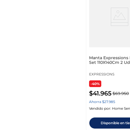
Rangos de precio
Manta Expressions
Set 110X140Cm 2 Ud
$ 14.950
–
$ 299.950
EXPRESSIONS
-40%
$
41
.
965
$
69
.
950
Ahorra
$
27
.
985
Vendido por:
Home Sen
Disponible en ti