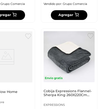
:
Grupo Comercia
Vendido por:
Grupo Comercia
gregar
Agregar
Envío gratis
Cobija Expressions Flannel-
llow Home
Sherpa King 260X220Cm
Gris Poliéster C
ore
EXPRESSIONS