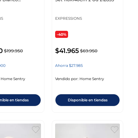
 209176
NS
EXPRESSIONS
-40%
0
$
41
.
965
$
199
.
950
$
69
.
950
000
Ahorra
$
27
.
985
:
Home Sentry
Vendido por:
Home Sentry
nible en tiendas
Disponible en tiendas