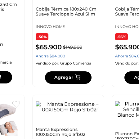
x240 Cm
10
.
zapatero
Cobija Térmica 180x240 Cm
Cobija Té
is
Suave Terciopelo Azul Slim
Suave Terc
INNOVO HOME
INNOVO HO
-56%
-56%
0
$
65
.
900
$
65
.
90
$
149
.
900
Ahorra
$
84
.
000
Ahorra
$
84
.
mercia
Vendido por:
Grupo Comercia
Vendido por
Agregar
A
Manta Expressions
Plumon Ex
100X150Cm Rojo Sfb02
150X230Cm