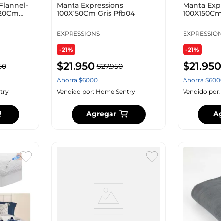
Flannel-
Manta Expressions
Manta Expr
220Cm
100X150Cm Gris Pfb04
100X150Cm
EXPRESSIONS
EXPRESSIO
-21%
-21%
$
21
.
950
$
21
.
950
50
$
27
.
950
Ahorra
$
6000
Ahorra
$
600
try
Vendido por:
Home Sentry
Vendido por
Agregar
A