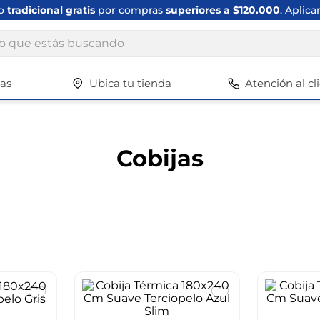
ío
tradicional gratis
por compras
superiores a $120.000
. Aplica
ue estás buscando
tas
Ubica tu tienda
Atención al cl
Términos más buscados
1
.
scrub daddy
2
.
escritorio
Cobijas
3
.
vajilla
4
.
silla
5
.
closet
6
.
espejo
7
.
vajillas
8
.
cafetera
9
.
cuadros