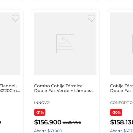
Flannel-
Combo Cobija Térmica
Cobija Té
50X220Cm
Doble Faz Verde + Lámpara
Doble Faz
Plato 3 Tonos Táctil +
Liso Negr
Obsequio Tapete Peluche
INNOVO
CONFORT C
-31%
-30%
$
156
.
900
$
158
.
13
0
$
225
.
900
Ahorra
$
69
.
000
Ahorra
$
67
.
7