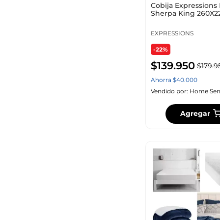
Cobija Expressions 
Sherpa King 260X
Rose Poliéster C
EXPRESSIONS
-22%
$
139
.
950
$
179
.
9
Ahorra
$
40
.
000
Vendido por:
Home Sen
Agregar