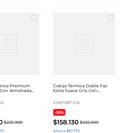
rmica Premium
Cobija Térmica Doble Faz
 Con Almohada
Extra Suave Gris Con
o Con Blanco
Almohada Cervical Liso
OL
CONFORT COL
-30%
0
$
158
.
130
$
225
.
900
$
225
.
900
70
Ahorra
$
67
.
770