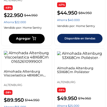
ALTENBURG
-47%
-49%
$
44
.
950
$
84
.
950
$
22
.
950
$
44
.
950
Ahorra
$
40
.
000
Ahorra
$
22
.
000
Vendido por:
Home Sentry
Vendido por:
Home Sentry
Agregar
Disponible en tiendas
Almohada Altenburg
Almohada Altenburg
53X68Cm Poliéster
Viscoelastica 48X68Cm
01652610999001
ALTENBURG
ALTENBURG
-33%
-38%
$
49
.
950
$
74
.
950
$
89
.
950
$
144
.
950
Ahorra
$
25
.
000
Ahorra
$
55
.
000