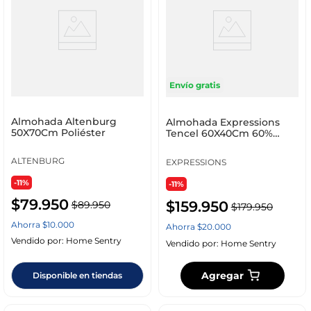
Envío gratis
Almohada Altenburg
Almohada Expressions
50X70Cm Poliéster
Tencel 60X40Cm 60%
Poliéster
ALTENBURG
EXPRESSIONS
-11%
-11%
$
79
.
950
$
159
.
950
$
89
.
950
$
179
.
950
Ahorra
$
10
.
000
Ahorra
$
20
.
000
Vendido por:
Home Sentry
Vendido por:
Home Sentry
Agregar
Disponible en tiendas