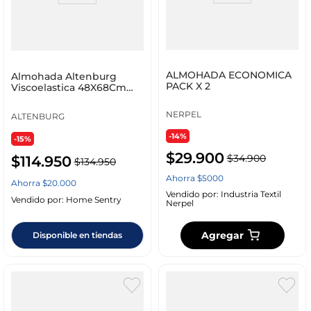
ALMOHADA ECONOMICA
Almohada Altenburg
PACK X 2
Viscoelastica 48X68Cm
01631110998001
NERPEL
ALTENBURG
-14%
-15%
$
29
.
900
$
34
.
900
$
114
.
950
$
134
.
950
Ahorra
$
5000
Ahorra
$
20
.
000
Vendido por:
Industria Textil
Vendido por:
Home Sentry
Nerpel
Agregar
Disponible en tiendas