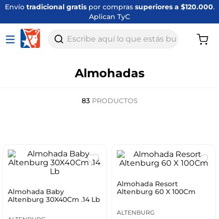
Envío
tradicional gratis
por compras
superiores a $120.000
.
Aplican TyC
Escribe aquí lo que estás buscando
Almohadas
83
PRODUCTOS
Almohada Resort
Almohada Baby
Altenburg 60 X 100Cm
Altenburg 30X40Cm .14 Lb
ALTENBURG