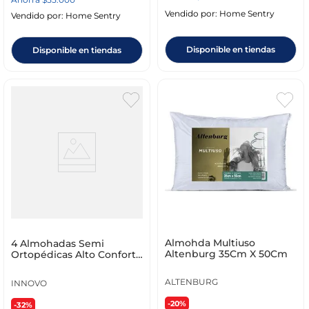
Vendido por:
Home Sentry
Vendido por:
Home Sentry
Disponible en tiendas
Disponible en tiendas
Almohda Multiuso
4 Almohadas Semi
Altenburg 35Cm X 50Cm
Ortopédicas Alto Confort
Home Cervical Antiácaros
ALTENBURG
INNOVO
-20%
-32%