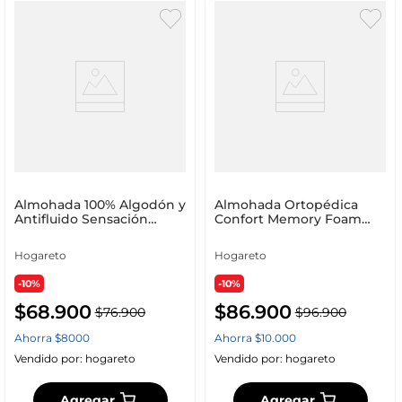
Almohada 100% Algodón y
Almohada Ortopédica
Antifluido Sensación
Confort Memory Foam
Pluma de Ganso
Blanco
Hogareto
Hogareto
-10%
-10%
$
68
.
900
$
86
.
900
$
76
.
900
$
96
.
900
Ahorra
$
8000
Ahorra
$
10
.
000
Vendido por:
hogareto
Vendido por:
hogareto
Agregar
Agregar