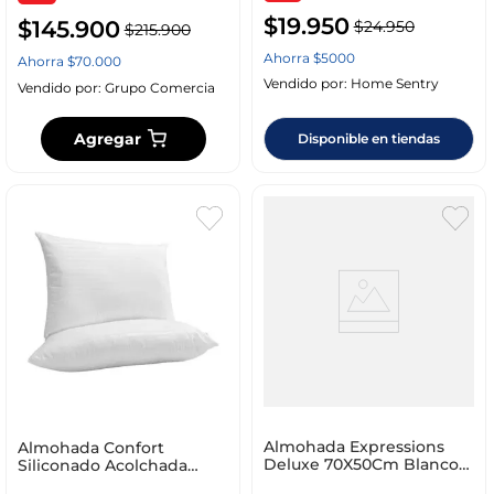
$
19
.
950
$
145
.
900
$
24
.
950
$
215
.
900
Ahorra
$
5000
Ahorra
$
70
.
000
Vendido por:
Home Sentry
Vendido por:
Grupo Comercia
Agregar
Disponible en tiendas
Almohada Expressions
Almohada Confort
Deluxe 70X50Cm Blanco
Siliconado Acolchada
Poliéster
Innovo