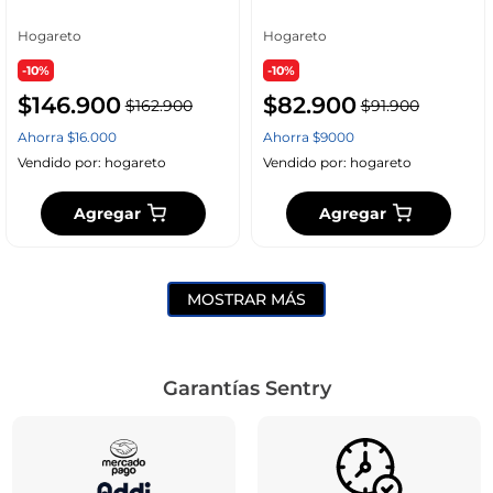
Hogareto Blanco
Hogareto
Hogareto
-10%
-10%
$
146
.
900
$
82
.
900
$
162
.
900
$
91
.
900
Ahorra
$
16
.
000
Ahorra
$
9000
Vendido por:
hogareto
Vendido por:
hogareto
Agregar
Agregar
MOSTRAR MÁS
Garantías Sentry