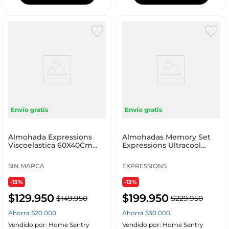
Envío gratis
Envío gratis
Almohada Expressions
Almohadas Memory Set
Viscoelastica 60X40Cm
Expressions Ultracool
Wel1902
56X36Cm 2 Ud Poliéster
SIN MARCA
EXPRESSIONS
-13%
-13%
$
129
.
950
$
199
.
950
$
149
.
950
$
229
.
950
Ahorra
$
20
.
000
Ahorra
$
30
.
000
Vendido por:
Home Sentry
Vendido por:
Home Sentry