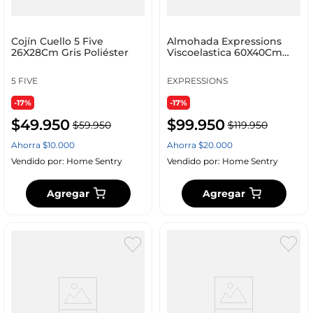
Cojín Cuello 5 Five
Almohada Expressions
26X28Cm Gris Poliéster
Viscoelastica 60X40Cm
Wel1901
5 FIVE
EXPRESSIONS
-17%
-17%
$
49
.
950
$
99
.
950
$
59
.
950
$
119
.
950
Ahorra
$
10
.
000
Ahorra
$
20
.
000
Vendido por:
Home Sentry
Vendido por:
Home Sentry
Agregar
Agregar