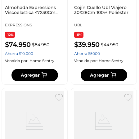
Almohada Expressions
Cojín Cuello Ubl Viajero
Viscoelastica 47X30Cm
30X28Cm 100% Poliéster
Wel_1001D
EXPRESSIONS
UBL
-12%
-11%
$
74
.
950
$
39
.
950
$
84
.
950
$
44
.
950
Ahorra
$
10
.
000
Ahorra
$
5000
Vendido por:
Home Sentry
Vendido por:
Home Sentry
Agregar
Agregar