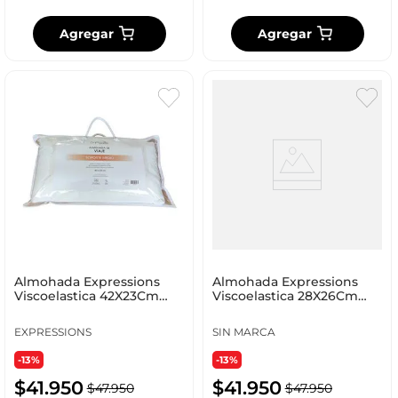
Agregar
Agregar
Almohada Expressions
Almohada Expressions
Viscoelastica 42X23Cm
Viscoelastica 28X26Cm
Wel_3009
Wel_2102
EXPRESSIONS
SIN MARCA
-13%
-13%
$
41
.
950
$
41
.
950
$
47
.
950
$
47
.
950