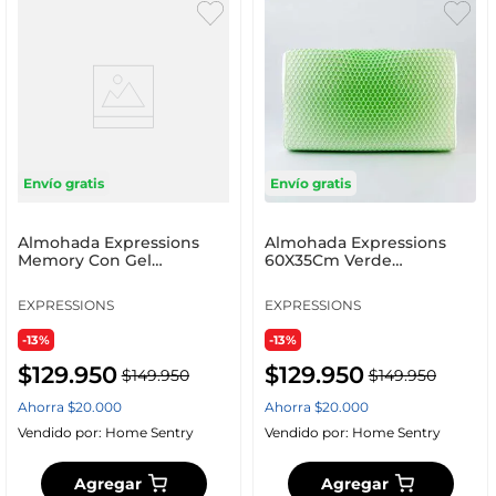
Envío gratis
Envío gratis
Almohada Expressions
Almohada Expressions
Memory Con Gel
60X35Cm Verde
60X40Cm 80% Poliuretano
Poliuretano
EXPRESSIONS
EXPRESSIONS
-13%
-13%
$
129
.
950
$
129
.
950
$
149
.
950
$
149
.
950
Ahorra
$
20
.
000
Ahorra
$
20
.
000
Vendido por:
Home Sentry
Vendido por:
Home Sentry
Agregar
Agregar