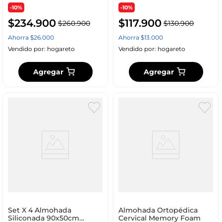
-10%
-10%
$
234
.
900
$
117
.
900
$
260
.
900
$
130
.
900
Ahorra
$
26
.
000
Ahorra
$
13
.
000
Vendido por:
hogareto
Vendido por:
hogareto
Agregar
Agregar
Set X 4 Almohada
Almohada Ortopédica
Siliconada 90x50cm
Cervical Memory Foam