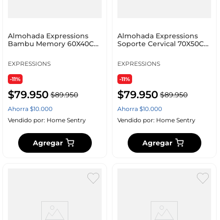
Almohada Expressions
Almohada Expressions
Bambu Memory 60X40Cm
Soporte Cervical 70X50Cm
Blanco Poliuretano Wel1
100% Poliéster
EXPRESSIONS
EXPRESSIONS
-11%
-11%
$
79
.
950
$
79
.
950
$
89
.
950
$
89
.
950
Ahorra
$
10
.
000
Ahorra
$
10
.
000
Vendido por:
Home Sentry
Vendido por:
Home Sentry
Agregar
Agregar