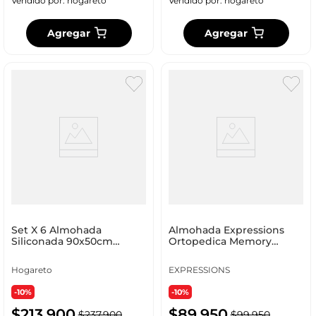
Vendido por:
hogareto
Vendido por:
hogareto
Agregar
Agregar
Set X 6 Almohada
Almohada Expressions
Siliconada 90x50cm
Ortopedica Memory
Hogareto Blanco
60X32Cm Blanco
Poliuretano
Hogareto
EXPRESSIONS
-10%
-10%
$
213
.
900
$
89
.
950
$
237
.
900
$
99
.
950