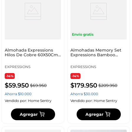
Envío gratis
Almohada Expressions
Almohadas Memory Set
Hilos De Cobre 60X50Cm
Expressions Bamboo
100% Poliéster
56X36Cm 2 Ud Poliéster
We
EXPRESSIONS
EXPRESSIONS
-14%
-14%
$
59
.
950
$
179
.
950
$
69
.
950
$
209
.
950
Ahorra
$
10
.
000
Ahorra
$
30
.
000
Vendido por:
Home Sentry
Vendido por:
Home Sentry
Agregar
Agregar