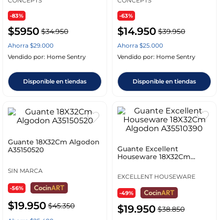
CONCEPTS
CONCEPTS
-83%
-63%
$
5950
$
14
.
950
$
34
.
950
$
39
.
950
Ahorra
$
29
.
000
Ahorra
$
25
.
000
Vendido por:
Home Sentry
Vendido por:
Home Sentry
Disponible en tiendas
Disponible en tiendas
Guante 18X32Cm Algodon
Guante Excellent
A35150520
Houseware 18X32Cm
Algodon A35510390
SIN MARCA
EXCELLENT HOUSEWARE
-56%
-49%
$
19
.
950
$
45
.
350
$
19
.
950
$
38
.
850