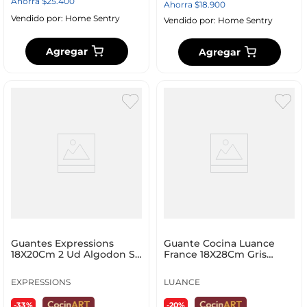
Ahorra
$
25
.
400
Ahorra
$
18
.
900
Vendido por:
Home Sentry
Vendido por:
Home Sentry
Agregar
Agregar
Guantes Expressions
Guante Cocina Luance
18X20Cm 2 Ud Algodon Se
France 18X28Cm Gris
Om _ 194
Algodon 4250593
EXPRESSIONS
LUANCE
-33%
-20%