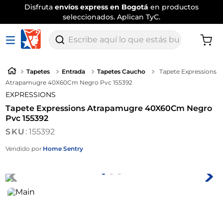
Disfruta
envíos express en Bogotá
en productos
seleccionados. Aplican TyC.
Escribe aquí lo que estás buscando
Tapetes
Entrada
Tapetes Caucho
Tapete Expressions
Atrapamugre 40X60Cm Negro Pvc 155392
EXPRESSIONS
Tapete Expressions Atrapamugre 40X60Cm Negro
Pvc 155392
:
155392
Vendido por
Home Sentry