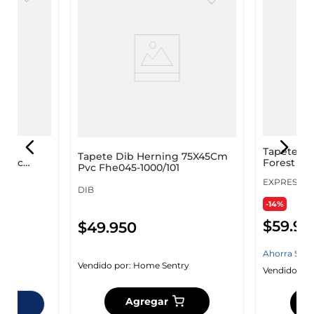
ugre
Tapete Ex
Tapete Dib Herning 75X45Cm
 Pvc
Forest 75
Pvc Fhe045-1000/101
Caucho D
EXPRESSIO
DIB
-14%
$
59
.
95
$
49
.
950
Ahorra
$
10
.
Vendido por:
Home Sentry
y
Vendido por
Agregar
ndas