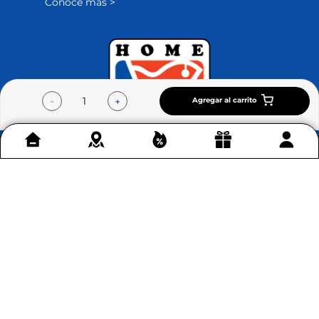
Conoce más >
Agregar al carrito
－
＋
Contáctenos
+
Acerca de Home Sentry
+
Permítenos ayudarte
+