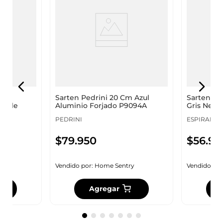
Cm
Sarten Pedrini 20 Cm Azul
Sarten Es
dable
Aluminio Forjado P9094A
Gris Negr
Foa01
PEDRINI
ESPIRAL
$
79
.
950
$
56
.
95
y
Vendido por:
Home Sentry
Vendido por
Agregar