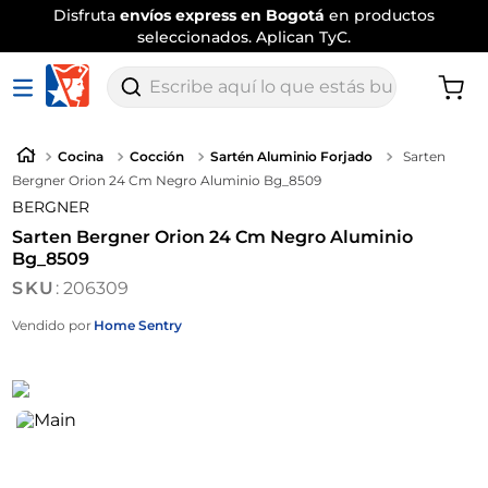
Disfruta
envíos express en Bogotá
en productos
seleccionados. Aplican TyC.
Escribe aquí lo que estás buscando
Cocina
Cocción
Sartén Aluminio Forjado
Sarten
Bergner Orion 24 Cm Negro Aluminio Bg_8509
BERGNER
Sarten Bergner Orion 24 Cm Negro Aluminio
Bg_8509
:
206309
Vendido por
Home Sentry