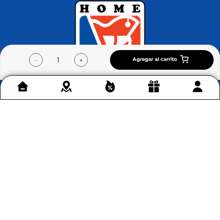
Agregar al carrito
－
＋
Contáctenos
+
Acerca de Home Sentry
+
Permítenos ayudarte
+