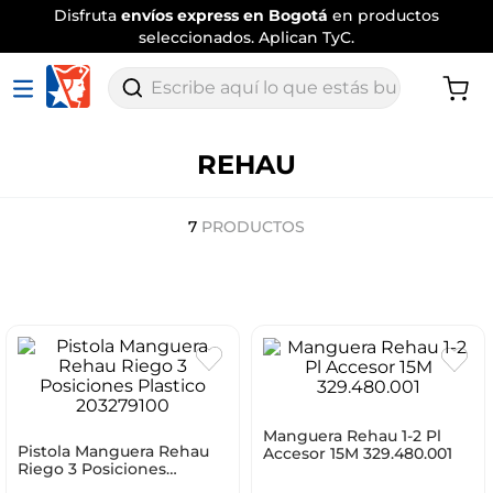
Disfruta
envíos express en Bogotá
en productos
seleccionados. Aplican TyC.
Escribe aquí lo que estás buscando
REHAU
7
PRODUCTOS
Manguera Rehau 1-2 Pl
Pistola Manguera Rehau
Accesor 15M 329.480.001
Riego 3 Posiciones
Plastico 203279100