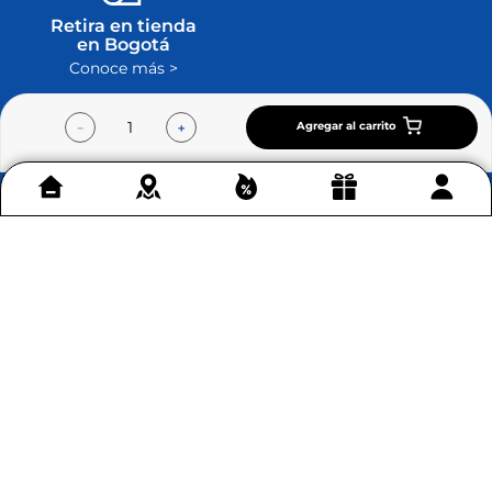
Retira en tienda
en Bogotá
Conoce más >
Agregar al carrito
－
＋
Contáctenos
+
Acerca de Home Sentry
+
Permítenos ayudarte
+