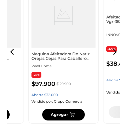
nal
Maquina Afeitadora De Nariz
Afeitadora
 Con
Orejas Cejas Para Caballero
Vgr-353 R
Wahl Ear Nose Original
Usb Negr
Wahl Home
INNOVO
Obsequio
-25%
-45%
$
97
.
900
$
38
.
44
$
129
.
900
Ahorra
$
32
.
000
Ahorra
$
31
.
rcia
Vendido por:
Grupo Comercia
Vendido por
Agregar