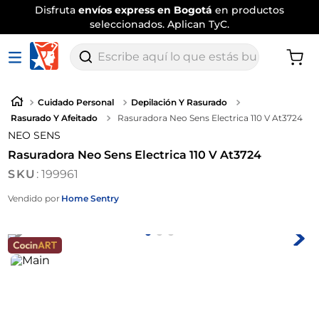
Disfruta
envíos express en Bogotá
en productos
seleccionados. Aplican TyC.
Escribe aquí lo que estás buscando
Cuidado Personal
Depilación Y Rasurado
Rasurado Y Afeitado
Rasuradora Neo Sens Electrica 110 V At3724
NEO SENS
Rasuradora Neo Sens Electrica 110 V At3724
:
199961
Vendido por
Home Sentry