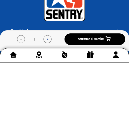
Agregar al carrito
－
＋
Contáctenos
+
Acerca de Home Sentry
+
Permítenos ayudarte
+