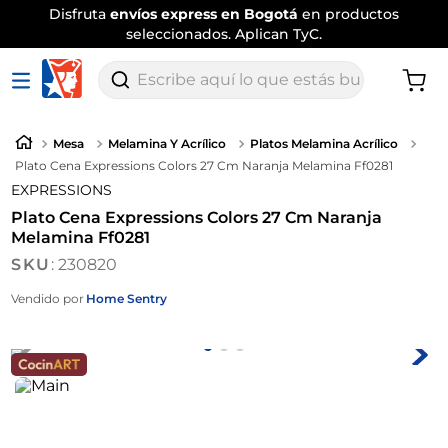
Disfruta
envíos express en Bogotá
en productos
seleccionados. Aplican TyC.
Escribe aquí lo que estás buscando
Mesa
Melamina Y Acrílico
Platos Melamina Acrílico
Plato Cena Expressions Colors 27 Cm Naranja Melamina Ff0281
EXPRESSIONS
Plato Cena Expressions Colors 27 Cm Naranja
Melamina Ff0281
:
230820
Vendido por
Home Sentry