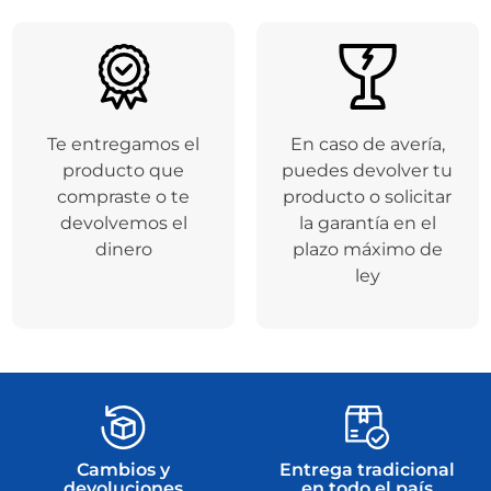
Respaldamos tus
Entregamos tu
compras a través de
producto en el
la plataforma de
tiempo de entrega
Addi
y
Mercado
seleccionado
Pago
.
Te entregamos el
En caso de avería,
producto que
puedes devolver tu
compraste o te
producto o solicitar
devolvemos el
la garantía en el
dinero
plazo máximo de
ley