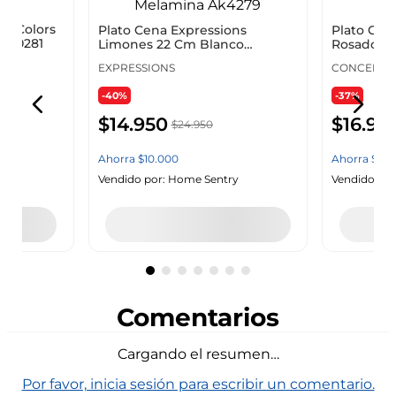
ns Colors
Plato Cena Expressions
Plato Cen
 Ff0281
Limones 22 Cm Blanco
Rosado Pl
Melamina Ak4279
EXPRESSIONS
CONCEPTS
-40%
-37%
$
14
.
950
$
16
.
95
$
24
.
950
Ahorra
$
10
.
000
Ahorra
$
10
.
Vendido por:
Home Sentry
Vendido por
y
Agregar