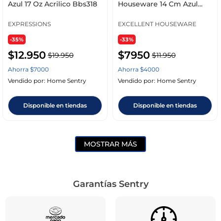
Azul 17 Oz Acrilico Bbs318
Houseware 14 Cm Azul
850 Ml Acrilico 17
EXPRESSIONS
EXCELLENT HOUSEWARE
-35%
-33%
$
12
.
950
$
7950
$
19
.
950
$
11
.
950
Ahorra
$
7000
Ahorra
$
4000
Vendido por:
Home Sentry
Vendido por:
Home Sentry
Disponible en tiendas
Disponible en tiendas
MOSTRAR MÁS
Garantías Sentry