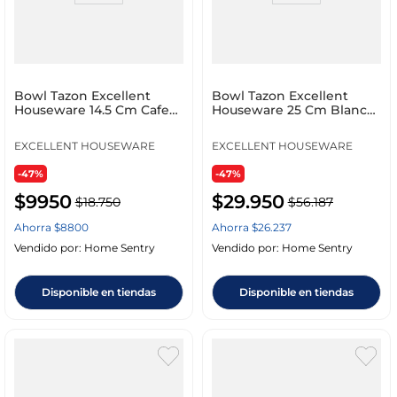
Bowl Tazon Excellent
Bowl Tazon Excellent
Houseware 14.5 Cm Cafe
Houseware 25 Cm Blanco
Melamina 17760022
3000 Ml Melamina
EXCELLENT HOUSEWARE
EXCELLENT HOUSEWARE
-47%
-47%
$
9950
$
29
.
950
$
18
.
750
$
56
.
187
Ahorra
$
8800
Ahorra
$
26
.
237
Vendido por:
Home Sentry
Vendido por:
Home Sentry
Disponible en tiendas
Disponible en tiendas