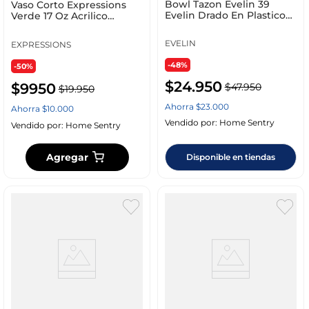
Bowl Tazon Evelin 39
Vaso Corto Expressions
Evelin Drado En Plastico
Verde 17 Oz Acrilico
10 00Ml 48.5Cm Wood
Bbs318
EVELIN
EXPRESSIONS
-48%
-50%
$
24
.
950
$
9950
$
47
.
950
$
19
.
950
Ahorra
$
23
.
000
Ahorra
$
10
.
000
Vendido por:
Home Sentry
Vendido por:
Home Sentry
Agregar
Disponible en tiendas