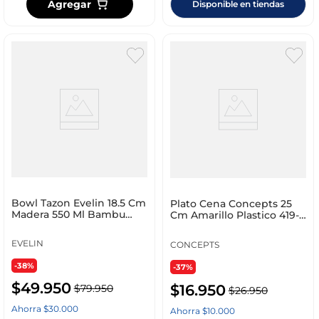
Agregar
Disponible en tiendas
Bowl Tazon Evelin 18.5 Cm
Plato Cena Concepts 25
Madera 550 Ml Bambu
Cm Amarillo Plastico 419-
Plastico 10240
251252
EVELIN
CONCEPTS
-38%
-37%
$
49
.
950
$
16
.
950
$
79
.
950
$
26
.
950
Ahorra
$
30
.
000
Ahorra
$
10
.
000