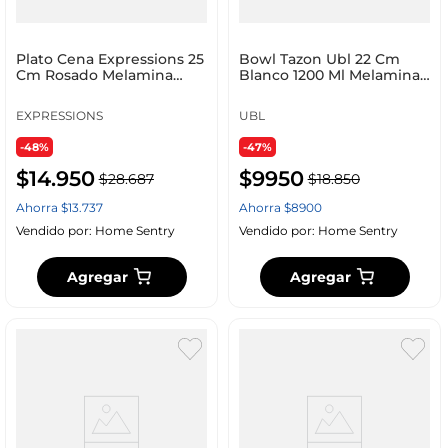
Plato Cena Expressions 25
Bowl Tazon Ubl 22 Cm
Cm Rosado Melamina
Blanco 1200 Ml Melamina
177600480
Km0036
EXPRESSIONS
UBL
-48%
-47%
$
14
.
950
$
9950
$
28
.
687
$
18
.
850
Ahorra
$
13
.
737
Ahorra
$
8900
Vendido por:
Home Sentry
Vendido por:
Home Sentry
Agregar
Agregar