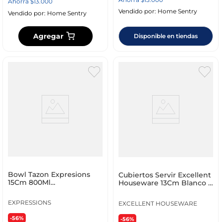
Ahorra
$
13
.
000
Vendido por:
Home Sentry
Vendido por:
Home Sentry
Agregar
Disponible en tiendas
Bowl Tazon Expresions
Cubiertos Servir Excellent
15Cm 800Ml
Houseware 13Cm Blanco 2
Semicuadrado Blanco
Pz Melamina 17
Negro En Plas
EXPRESSIONS
EXCELLENT HOUSEWARE
-56%
-56%