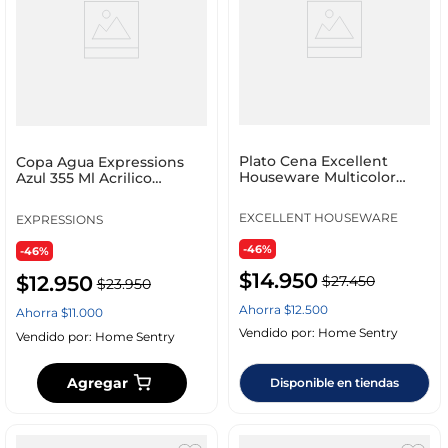
Plato Cena Excellent
Copa Agua Expressions
Houseware Multicolor
Azul 355 Ml Acrilico
Melamina 177600420
83118Xx_Bl02
EXCELLENT HOUSEWARE
EXPRESSIONS
-46%
-46%
$
14
.
950
$
12
.
950
$
27
.
450
$
23
.
950
Ahorra
$
12
.
500
Ahorra
$
11
.
000
Vendido por:
Home Sentry
Vendido por:
Home Sentry
Agregar
Disponible en tiendas