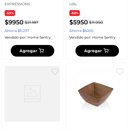
EXPRESSIONS
UBL
-53%
-50%
$
9950
$
5950
$
21
.
187
$
11
.
950
Ahorra
$
11
.
237
Ahorra
$
6000
Vendido por:
Home Sentry
Vendido por:
Home Sentry
Agregar
Agregar