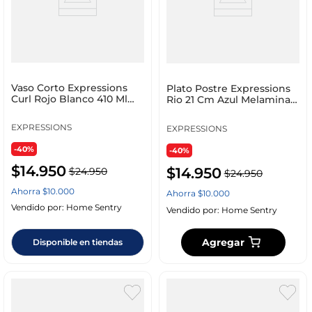
Vaso Corto Expressions
Plato Postre Expressions
Curl Rojo Blanco 410 Ml
Rio 21 Cm Azul Melamina
Acrilico 80215T
Pan1085Msmsb
EXPRESSIONS
EXPRESSIONS
-40%
-40%
$
14
.
950
$
14
.
950
$
24
.
950
$
24
.
950
Ahorra
$
10
.
000
Ahorra
$
10
.
000
Vendido por:
Home Sentry
Vendido por:
Home Sentry
Agregar
Disponible en tiendas