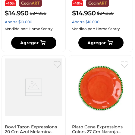
-40%
-40%
$
14
.
950
$
14
.
950
$
24
.
950
$
24
.
950
Ahorra
$
10
.
000
Ahorra
$
10
.
000
Vendido por:
Home Sentry
Vendido por:
Home Sentry
Agregar
Agregar
Bowl Tazon Expressions
Plato Cena Expressions
20 Cm Azul Melamina
Colors 27 Cm Naranja