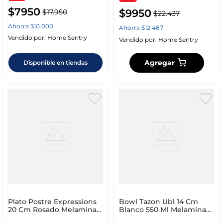
$
7950
$
9950
$
17
.
950
$
22
.
437
Ahorra
$
10
.
000
Ahorra
$
12
.
487
Vendido por:
Home Sentry
Vendido por:
Home Sentry
Agregar
Disponible en tiendas
Plato Postre Expressions
Bowl Tazon Ubl 14 Cm
20 Cm Rosado Melamina
Blanco 550 Ml Melamina
177600470
Km0040