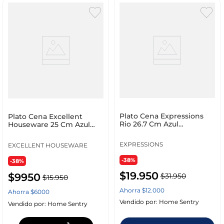
Plato Cena Expressions
Plato Cena Excellent
Rio 26.7 Cm Azul
Houseware 25 Cm Azul
Melamina Pan1105Mdmsb
Acrilico 179651520
EXPRESSIONS
EXCELLENT HOUSEWARE
-38%
-38%
$
19
.
950
$
9950
$
31
.
950
$
15
.
950
Ahorra
$
12
.
000
Ahorra
$
6000
Vendido por:
Home Sentry
Vendido por:
Home Sentry