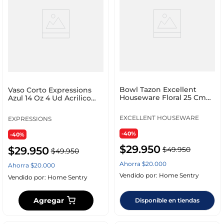
Bowl Tazon Excellent
Vaso Corto Expressions
Houseware Floral 25 Cm
Azul 14 Oz 4 Ud Acrilico
Verde Melamina 177
Ssi104
EXCELLENT HOUSEWARE
EXPRESSIONS
-40%
-40%
$
29
.
950
$
29
.
950
$
49
.
950
$
49
.
950
Ahorra
$
20
.
000
Ahorra
$
20
.
000
Vendido por:
Home Sentry
Vendido por:
Home Sentry
Agregar
Disponible en tiendas