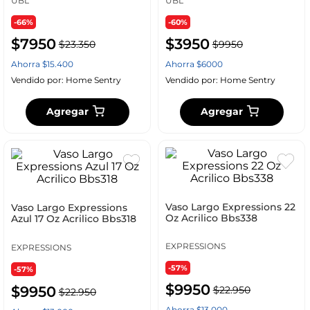
UBL
UBL
-66%
-60%
$
7950
$
3950
$
23
.
350
$
9950
Ahorra
$
15
.
400
Ahorra
$
6000
Vendido por:
Home Sentry
Vendido por:
Home Sentry
Agregar
Agregar
Vaso Largo Expressions 22
Vaso Largo Expressions
Oz Acrilico Bbs338
Azul 17 Oz Acrilico Bbs318
EXPRESSIONS
EXPRESSIONS
-57%
-57%
$
9950
$
9950
$
22
.
950
$
22
.
950
Ahorra
$
13
.
000