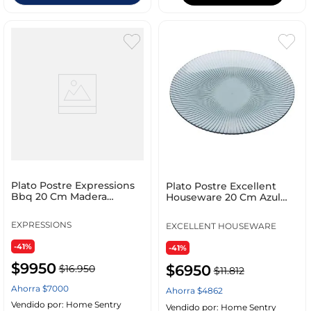
Plato Postre Expressions
Plato Postre Excellent
Bbq 20 Cm Madera
Houseware 20 Cm Azul
Melamina 177600240
Acrilico 179651530
EXPRESSIONS
EXCELLENT HOUSEWARE
-41%
-41%
$
9950
$
6950
$
16
.
950
$
11
.
812
Ahorra
$
7000
Ahorra
$
4862
Vendido por:
Home Sentry
Vendido por:
Home Sentry