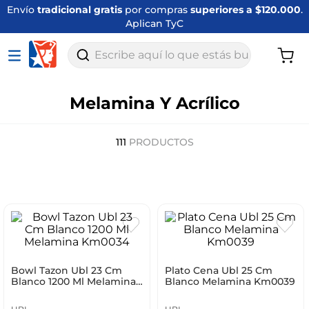
Envío
tradicional gratis
por compras
superiores a $120.000
.
Aplican TyC
Escribe aquí lo que estás buscando
Melamina Y Acrílico
111
PRODUCTOS
Bowl Tazon Ubl 23 Cm
Plato Cena Ubl 25 Cm
Blanco 1200 Ml Melamina
Blanco Melamina Km0039
Km0034