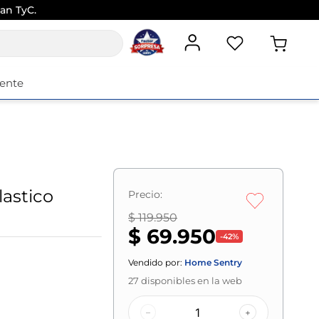
an TyC.
iente
astico
Precio:
$ 119.950
$ 69.950
-
42
%
Vendido por:
Home Sentry
27
disponibles en la web
–
+