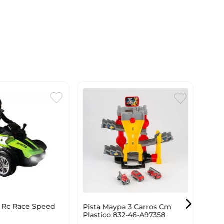
Pist
Plas
MAY
-50
 Rc Race Speed
Pista Maypa 3 Carros Cm
Plastico 832-46-A97358