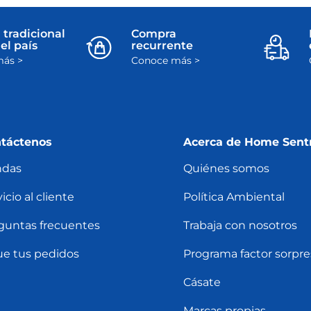
 tradicional
Compra
el país
recurrente
ás >
Conoce más >
táctenos
Acerca de Home Sent
ndas
Quiénes somos
icio al cliente
Política Ambiental
guntas frecuentes
Trabaja con nosotros
ue tus pedidos
Programa factor sorpre
Cásate
Marcas propias