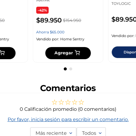
MAYPA
TOYLOGIC
-42%
$
89
.
95
$
89
.
950
50
$
154
.
950
Ahorra
$
65
.
000
Vendido por:
entry
Vendido por:
Home Sentry
Dispon
Agregar
Comentarios
☆
☆
☆
☆
☆
0 Calificación promedio
(0 comentarios)
Por favor, inicia sesión para escribir un comentario.
Más reciente
Todos