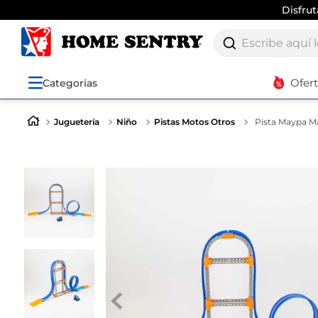
Disfru
Escribe aquí lo q
Ofer
Categorías
Juguetería
Niño
Pistas Motos Otros
Pista Maypa M