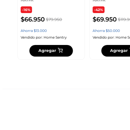
MAYPA
MAYPA
-16%
-42%
$
66
.
950
$
69
.
950
$
79
.
950
$
119
.
9
Ahorra
$
13
.
000
Ahorra
$
50
.
000
Vendido por:
Home Sentry
Vendido por:
Home S
Agregar
Agregar