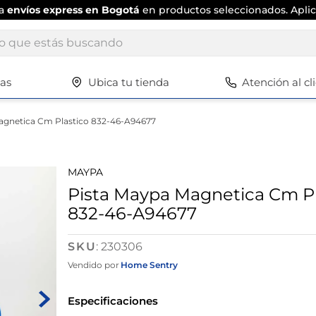
ta
envíos express en Bogotá
en productos seleccionados. Aplic
ue estás buscando
tas
Ubica tu tienda
Atención al cl
Términos más buscados
1
.
scrub daddy
agnetica Cm Plastico 832-46-A94677
2
.
escritorio
3
.
vajilla
MAYPA
4
.
silla
Pista Maypa Magnetica Cm Pl
832-46-A94677
5
.
closet
6
.
espejo
:
230306
7
.
vajillas
Vendido por
Home Sentry
8
.
cafetera
Especificaciones
9
.
zapatero