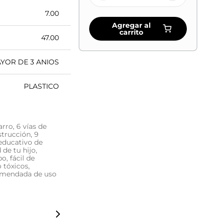
7.00
Agregar al
carrito
47.00
YOR DE 3 ANIOS
PLASTICO
arro, 6 vías de
strucción, 9
 educativo de
 de tu hijo,
o, fácil de
 tóxicos,
omendada de uso