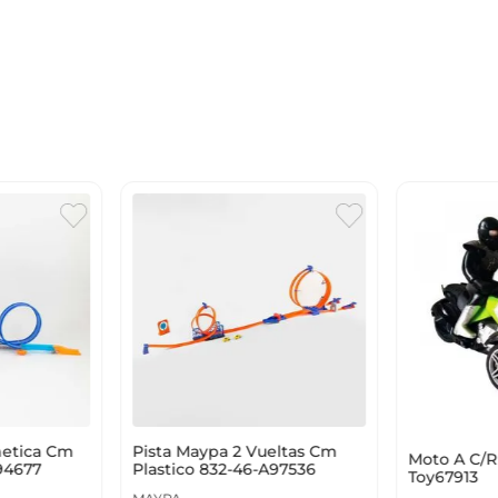
netica Cm
Pista Maypa 2 Vueltas Cm
Moto A C/R
94677
Plastico 832-46-A97536
Toy67913