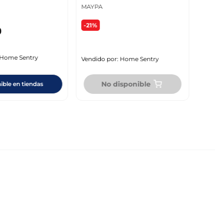
MAYPA
-21%
0
Vendi
Home Sentry
Vendido por:
Home Sentry
No disponible
ible en tiendas