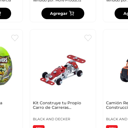
mercia
Vendido por:
More Products
Vendido por
Agregar
A
a
Kit Construye tu Propio
Camión R
Carro de Carreras
Construcc
Black+Decker
BLACK AND DECKER
BLACK AND