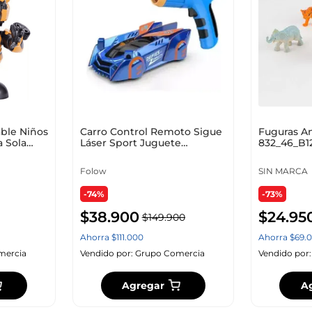
10
.
zapatero
ble Niños
Carro Control Remoto Sigue
Fuguras A
 Sola
Láser Sport Juguete
832_46_B1
Recargable
Folow
SIN MARCA
-74%
-73%
$
38
.
900
$
24
.
95
$
149
.
900
Ahorra
$
111
.
000
Ahorra
$
69
.
0
mercia
Vendido por:
Grupo Comercia
Vendido por
Agregar
A