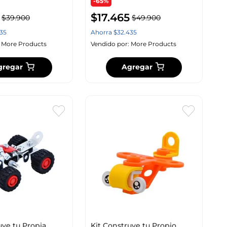
-65%
$
17
.
465
$
39
.
900
$
49
.
900
35
Ahorra
$
32
.
435
:
More Products
Vendido por:
More Products
gregar
Agregar
uye tu Propia
Kit Construye tu Propio