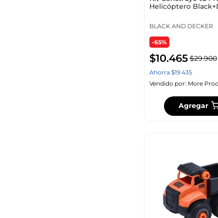
Helicóptero Black
BLACK AND DECKER
-65%
$
10
.
465
$
29
.
900
Ahorra
$
19
.
435
Vendido por:
More Prod
Agregar