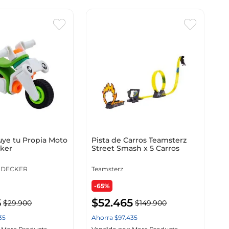
uye tu Propia Moto
Pista de Carros Teamsterz
ker
Street Smash x 5 Carros
 DECKER
Teamsterz
-65%
5
$
52
.
465
$
29
.
900
$
149
.
900
35
Ahorra
$
97
.
435