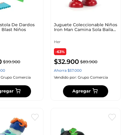
stola De Dardos
Juguete Coleccionable Niños
 Blast Niños
Iron Man Camina Sola Baila
Luz
Her
-63%
0
$
32
.
900
$
99
.
900
$
89
.
900
000
Ahorra
$
57
.
000
:
Grupo Comercia
Vendido por:
Grupo Comercia
gregar
Agregar