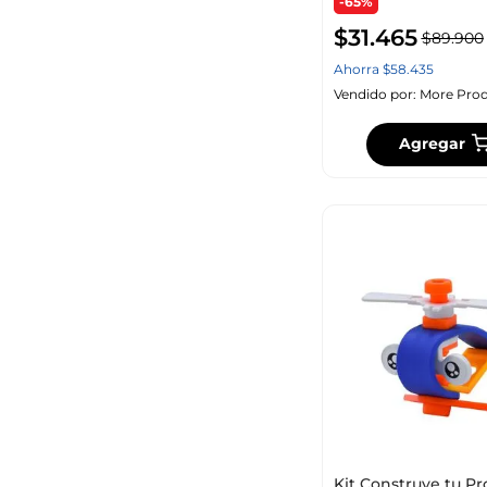
-65%
$
31
.
465
$
89
.
900
Ahorra
$
58
.
435
Vendido por:
More Prod
Agregar
Kit Construye tu Pr