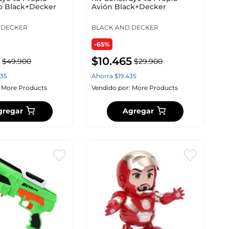
o Black+Decker
Avión Black+Decker
 DECKER
BLACK AND DECKER
-65%
$
10
.
465
$
49
.
900
$
29
.
900
35
Ahorra
$
19
.
435
:
More Products
Vendido por:
More Products
gregar
Agregar