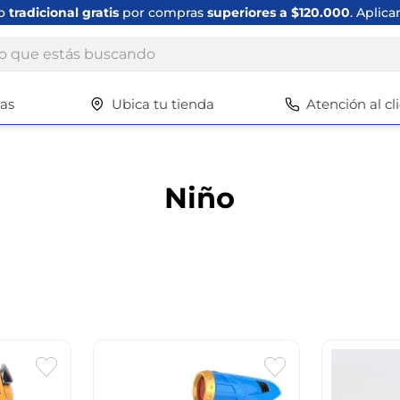
ío
tradicional gratis
por compras
superiores a $120.000
. Aplica
ue estás buscando
tas
Ubica tu tienda
Atención al cl
Términos más buscados
1
.
scrub daddy
2
.
escritorio
Niño
3
.
vajilla
4
.
closet
5
.
cuadros
6
.
espejo
7
.
silla
8
.
vajillas
9
.
cafetera