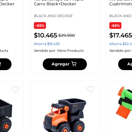
+Decker
Carro Black+Decker
Cuatrimot
BLACK AND DECKER
BLACK AND
-65%
-65%
$
10
.
465
$
17
.
465
$
29
.
900
Ahorra
$
19
.
435
Ahorra
$
32
.
4
ucts
Vendido por:
More Products
Vendido por
Agregar
A