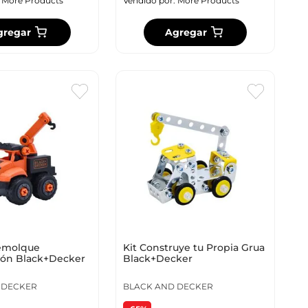
:
More Products
Vendido por:
More Products
gregar
Agregar
emolque
Kit Construye tu Propia Grua
ión Black+Decker
Black+Decker
 DECKER
BLACK AND DECKER