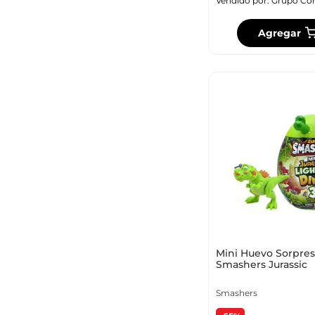
Vendido por:
Grupo Co
Agregar
Rangos de precio
$ 4950
–
$ 3.835.000
Mini Huevo Sorpres
Smashers Jurassic
Smashers