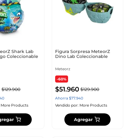
teorZ Shark Lab
Figura Sorpresa MeteorZ
ego Coleccionable
Dino Lab Coleccionable
Meteorz
-60%
0
$
51
.
960
$
129
.
900
$
129
.
900
40
Ahorra
$
77
.
940
:
More Products
Vendido por:
More Products
gregar
Agregar