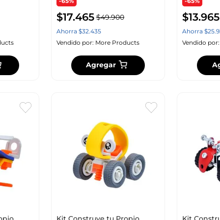
-65%
-65%
$
17
.
465
$
13
.
965
$
49
.
900
Ahorra
$
32
.
435
Ahorra
$
25
.
9
ucts
Vendido por:
More Products
Vendido por
Agregar
A
opio
Kit Construye tu Propio
Kit Constr