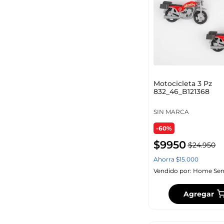
Motocicleta 3 Pz
832_46_B121368
SIN MARCA
-60%
$
9950
$
24
.
950
Ahorra
$
15
.
000
Vendido por:
Home Sen
Agregar