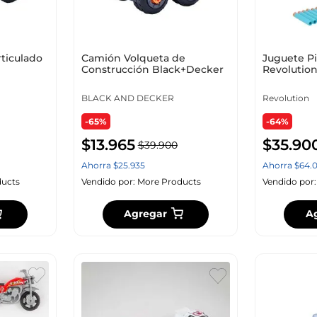
ticulado
Camión Volqueta de
Juguete Pi
Construcción Black+Decker
Revolution
BLACK AND DECKER
Revolution
-65%
-64%
$
13
.
965
$
35
.
90
$
39
.
900
Ahorra
$
25
.
935
Ahorra
$
64
.
ucts
Vendido por:
More Products
Vendido por
Agregar
A