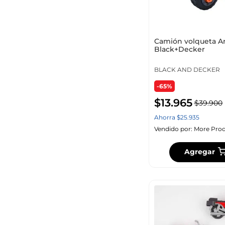
Camión volqueta Ar
Black+Decker
BLACK AND DECKER
-65%
$
13
.
965
$
39
.
900
Ahorra
$
25
.
935
Vendido por:
More Prod
Agregar