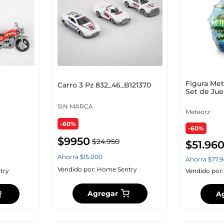
Figura Me
Carro 3 Pz 832_46_B121370
Set de Ju
SIN MARCA
Meteorz
-60%
-60%
$
9950
$
24
.
950
$
51
.
96
Ahorra
$
15
.
000
Ahorra
$
77
.
9
Vendido por:
Home Sentry
try
Vendido por
Agregar
A