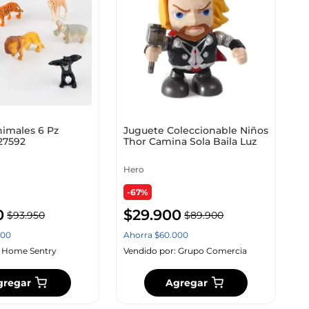
nimales 6 Pz
Juguete Coleccionable Niños
27592
Thor Camina Sola Baila Luz
Hero
-67%
0
$
29
.
900
$
93
.
950
$
89
.
900
00
Ahorra
$
60
.
000
:
Home Sentry
Vendido por:
Grupo Comercia
gregar
Agregar