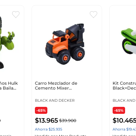
ños Hulk
Carro Mezclador de
Kit Constr
 Baila
Cemento Mixer
Black+Dec
Black+Decker
BLACK AND DECKER
BLACK AND
-65%
-65%
$
13
.
965
$
10
.
46
0
$
39
.
900
Ahorra
$
25
.
935
Ahorra
$
19
.
4