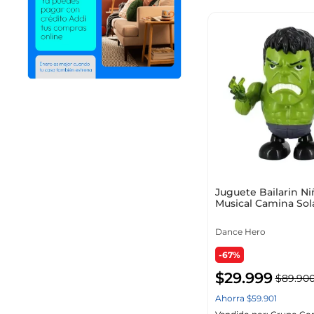
28.00
43.00
Mostrar 2 más
42.50
30.00
Mostrar 64 más
Sub-Categoría
Juguete Bailarin Ni
Musical Camina Sola
Luces
Dance Hero
-67%
Unidades x Paquete
$
29
.
999
$
89
.
90
Ahorra
$
59
.
901